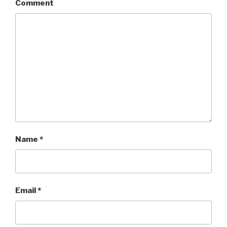
Comment
Name
*
Email
*