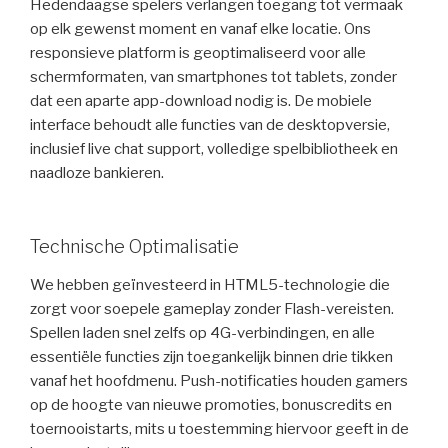
Hedendaagse spelers verlangen toegang tot vermaak
op elk gewenst moment en vanaf elke locatie. Ons
responsieve platform is geoptimaliseerd voor alle
schermformaten, van smartphones tot tablets, zonder
dat een aparte app-download nodig is. De mobiele
interface behoudt alle functies van de desktopversie,
inclusief live chat support, volledige spelbibliotheek en
naadloze bankieren.
Technische Optimalisatie
We hebben geïnvesteerd in HTML5-technologie die
zorgt voor soepele gameplay zonder Flash-vereisten.
Spellen laden snel zelfs op 4G-verbindingen, en alle
essentiële functies zijn toegankelijk binnen drie tikken
vanaf het hoofdmenu. Push-notificaties houden gamers
op de hoogte van nieuwe promoties, bonuscredits en
toernooistarts, mits u toestemming hiervoor geeft in de