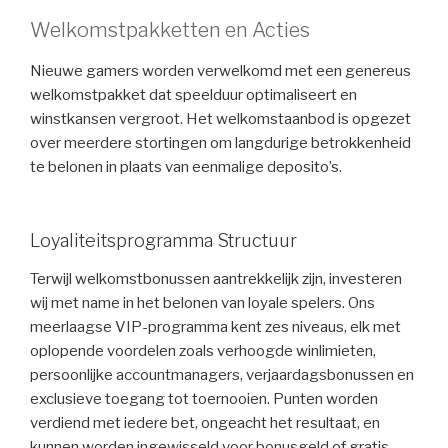
Welkomstpakketten en Acties
Nieuwe gamers worden verwelkomd met een genereus
welkomstpakket dat speelduur optimaliseert en
winstkansen vergroot. Het welkomstaanbod is opgezet
over meerdere stortingen om langdurige betrokkenheid
te belonen in plaats van eenmalige deposito’s.
Loyaliteitsprogramma Structuur
Terwijl welkomstbonussen aantrekkelijk zijn, investeren
wij met name in het belonen van loyale spelers. Ons
meerlaagse VIP-programma kent zes niveaus, elk met
oplopende voordelen zoals verhoogde winlimieten,
persoonlijke accountmanagers, verjaardagsbonussen en
exclusieve toegang tot toernooien. Punten worden
verdiend met iedere bet, ongeacht het resultaat, en
kunnen worden ingewisseld voor bonusgeld of gratis