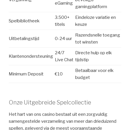
eGaming
gamingplatform
3.500+
Eindeloze variatie en
Spelbibliotheek
titels
keuze
Razendsnelle toegang
Uitbetalingstijd
0-24 uur
tot winsten
24/7
Directe hulp op elk
Klantenondersteuning
Live Chat
tijdstip
Betaalbaar voor elk
Minimum Deposit
€10
budget
Onze Uitgebreide Spelcollectie
Het hart van ons casino bestaat uit een zorgvuldig
samengestelde verzameling van meer dan drieduizend
spellen, geleverd via de meest vooraanstaande