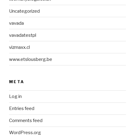
Uncategorized
vavada
vavadatestpl
vizmaxx.cl
www.etslousberg.be
META
Log in
Entries feed
Comments feed
WordPress.org