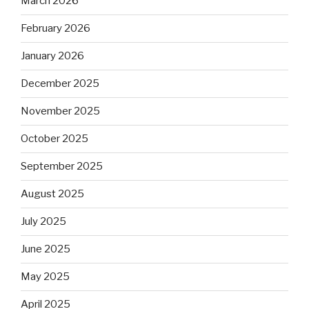
March 2026
February 2026
January 2026
December 2025
November 2025
October 2025
September 2025
August 2025
July 2025
June 2025
May 2025
April 2025