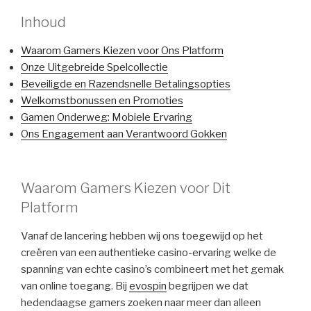
Inhoud
Waarom Gamers Kiezen voor Ons Platform
Onze Uitgebreide Spelcollectie
Beveiligde en Razendsnelle Betalingsopties
Welkomstbonussen en Promoties
Gamen Onderweg: Mobiele Ervaring
Ons Engagement aan Verantwoord Gokken
Waarom Gamers Kiezen voor Dit
Platform
Vanaf de lancering hebben wij ons toegewijd op het
creëren van een authentieke casino-ervaring welke de
spanning van echte casino’s combineert met het gemak
van online toegang. Bij
evospin
begrijpen we dat
hedendaagse gamers zoeken naar meer dan alleen