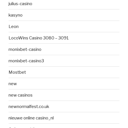
julius-casino
kasyno
Leon
LocoWins Casino 3080 – 3091
monixbet-casino
monixbet-casino3
Mostbet
new
new casinos
newnormalfest.co.uk
nieuwe online casino_nl