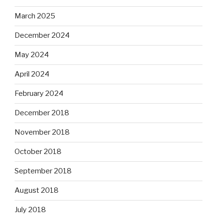
March 2025
December 2024
May 2024
April 2024
February 2024
December 2018
November 2018
October 2018
September 2018
August 2018
July 2018