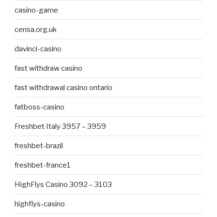
casino-game
censa.org.uk
davinci-casino
fast withdraw casino
fast withdrawal casino ontario
fatboss-casino
Freshbet Italy 3957 – 3959
freshbet-brazil
freshbet-france1
HighFlys Casino 3092 – 3103
highflys-casino