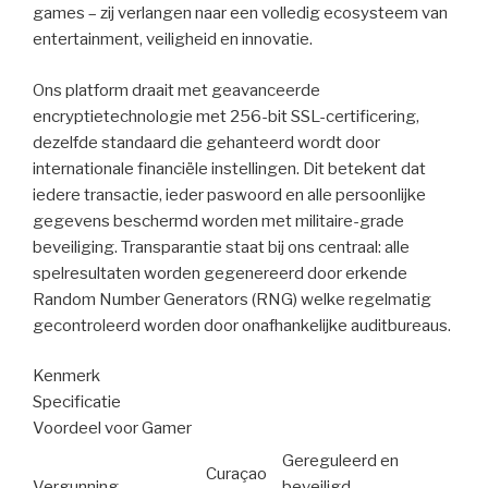
games – zij verlangen naar een volledig ecosysteem van
entertainment, veiligheid en innovatie.
Ons platform draait met geavanceerde
encryptietechnologie met 256-bit SSL-certificering,
dezelfde standaard die gehanteerd wordt door
internationale financiële instellingen. Dit betekent dat
iedere transactie, ieder paswoord en alle persoonlijke
gegevens beschermd worden met militaire-grade
beveiliging. Transparantie staat bij ons centraal: alle
spelresultaten worden gegenereerd door erkende
Random Number Generators (RNG) welke regelmatig
gecontroleerd worden door onafhankelijke auditbureaus.
Kenmerk
Specificatie
Voordeel voor Gamer
Gereguleerd en
Curaçao
Vergunning
beveiligd