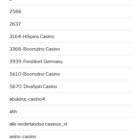
2586
2637
3164-HiSpins Casino
3368-Boomzino Casino
3939-Freshbet Germany
5610-Boomzino Casino
5670-DivaSpin Casino
abuking-casino4
ahh
alle nederlandse casinos_nl
asino-casino