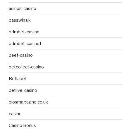
asinos-casino
basswin uk
bdmbet-casino
bdmbet-casino1
beef-casino
betcollect-casino
Betlabel
betlive-casino
biosmagazine.co.uk
casino
Casino Bonus