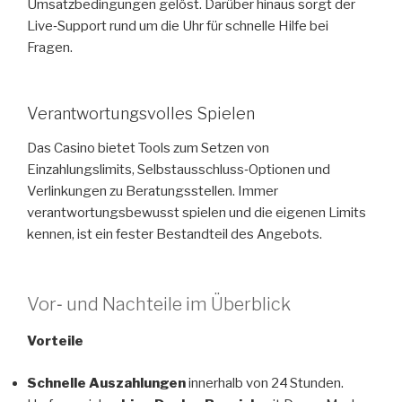
Umsatzbedingungen gelöst. Darüber hinaus sorgt der
Live‑Support rund um die Uhr für schnelle Hilfe bei
Fragen.
Verantwortungsvolles Spielen
Das Casino bietet Tools zum Setzen von
Einzahlungslimits, Selbstausschluss‑Optionen und
Verlinkungen zu Beratungsstellen. Immer
verantwortungsbewusst spielen und die eigenen Limits
kennen, ist ein fester Bestandteil des Angebots.
Vor‑ und Nachteile im Überblick
Vorteile
Schnelle Auszahlungen
innerhalb von 24 Stunden.