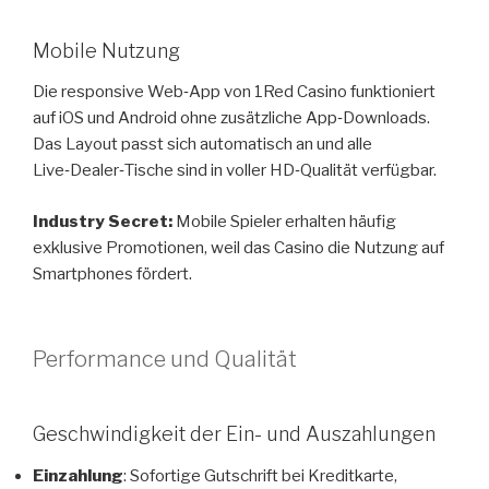
Mobile Nutzung
Die responsive Web‑App von 1Red Casino funktioniert
auf iOS und Android ohne zusätzliche App‑Downloads.
Das Layout passt sich automatisch an und alle
Live‑Dealer‑Tische sind in voller HD‑Qualität verfügbar.
Industry Secret:
Mobile Spieler erhalten häufig
exklusive Promotionen, weil das Casino die Nutzung auf
Smartphones fördert.
Performance und Qualität
Geschwindigkeit der Ein- und Auszahlungen
Einzahlung
: Sofortige Gutschrift bei Kreditkarte,