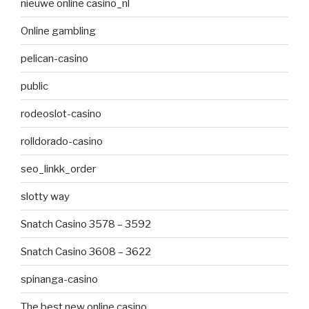
nieuwe online casino_nl
Online gambling
pelican-casino
public
rodeoslot-casino
rolldorado-casino
seo_linkk_order
slotty way
Snatch Casino 3578 – 3592
Snatch Casino 3608 – 3622
spinanga-casino
The best new online casino