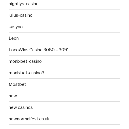
highflys-casino
julius-casino
kasyno
Leon
LocoWins Casino 3080 – 3091
monixbet-casino
monixbet-casino3
Mostbet
new
new casinos
newnormalfest.co.uk