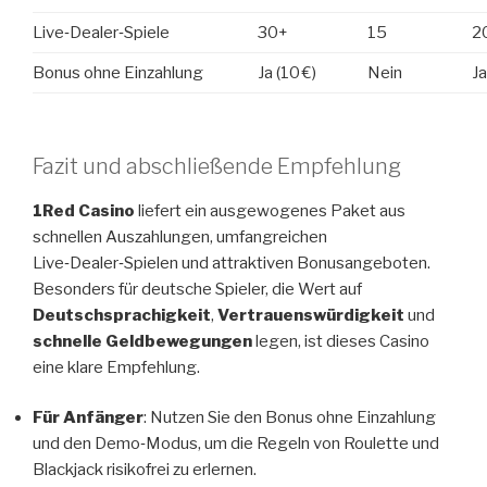
Live‑Dealer‑Spiele
30+
15
2
Bonus ohne Einzahlung
Ja (10 €)
Nein
Ja
Fazit und abschließende Empfehlung
1Red Casino
liefert ein ausgewogenes Paket aus
schnellen Auszahlungen, umfangreichen
Live‑Dealer‑Spielen und attraktiven Bonusangeboten.
Besonders für deutsche Spieler, die Wert auf
Deutschsprachigkeit
,
Vertrauenswürdigkeit
und
schnelle Geldbewegungen
legen, ist dieses Casino
eine klare Empfehlung.
Für Anfänger
: Nutzen Sie den Bonus ohne Einzahlung
und den Demo‑Modus, um die Regeln von Roulette und
Blackjack risikofrei zu erlernen.