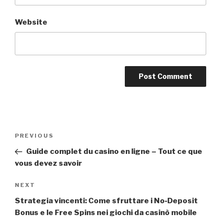
Website
Post
PREVIOUS
Previous
navigation
Post
Guide complet du casino en ligne – Tout ce que
vous devez savoir
NEXT
Next
Post
Strategia vincenti: Come sfruttare i No‑Deposit
Bonus e le Free Spins nei giochi da casinò mobile