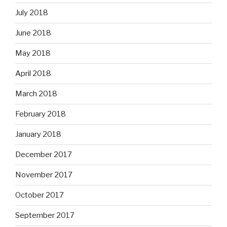
July 2018
June 2018
May 2018
April 2018
March 2018
February 2018
January 2018
December 2017
November 2017
October 2017
September 2017