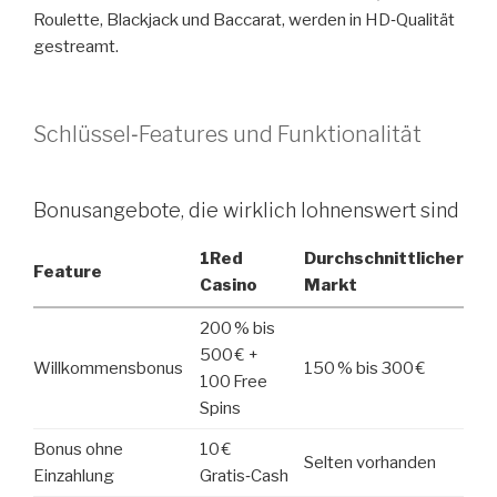
Roulette, Blackjack und Baccarat, werden in HD‑Qualität
gestreamt.
Schlüssel‑Features und Funktionalität
Bonusangebote, die wirklich lohnenswert sind
1Red
Durchschnittlicher
Feature
Casino
Markt
200 % bis
500 € +
Willkommensbonus
150 % bis 300 €
100 Free
Spins
Bonus ohne
10 €
Selten vorhanden
Einzahlung
Gratis‑Cash