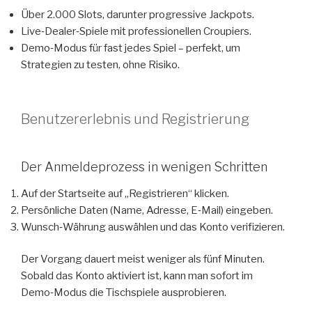
Über 2.000 Slots, darunter progressive Jackpots.
Live‑Dealer‑Spiele mit professionellen Croupiers.
Demo‑Modus für fast jedes Spiel – perfekt, um
Strategien zu testen, ohne Risiko.
Benutzererlebnis und Registrierung
Der Anmeldeprozess in wenigen Schritten
Auf der Startseite auf „Registrieren“ klicken.
Persönliche Daten (Name, Adresse, E‑Mail) eingeben.
Wunsch‑Währung auswählen und das Konto verifizieren.
Der Vorgang dauert meist weniger als fünf Minuten.
Sobald das Konto aktiviert ist, kann man sofort im
Demo‑Modus die Tischspiele ausprobieren.