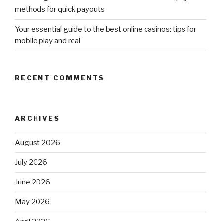
methods for quick payouts
Your essential guide to the best online casinos: tips for
mobile play and real
RECENT COMMENTS
ARCHIVES
August 2026
July 2026
June 2026
May 2026