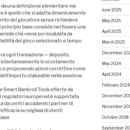
 da una definizione elementare ma
June 2025
te è quello che si adatta dinamicamente
ento del giocatore senza richiedere
May 2025
l principio base consiste nel fissare una
April 2025
mensile che viene poi modulata da
volatilità del gioco selezionato e tempo
March 2025
December 20
stra ogni transazione — deposito,
do istantaneamente lo scostamento
May 2024
to e proponendo azioni correttive come
April 2024
 dell’importo stakeable nella sessione
February 2024
lle Smart Bankroll Tools offerte da
December 20
ai regolatori europei ed è supportata
ta da centri accademici partner di
November 20
efficacia su migliaia di utenti
 base
October 2018
September 20