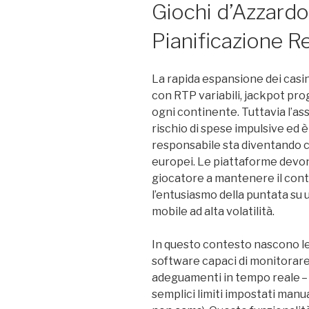
Giochi d’Azzardo 
Pianificazione R
La rapida espansione dei casin
con RTP variabili, jackpot pro
ogni continente. Tuttavia l’ass
rischio di spese impulsive ed 
responsabile sta diventando ce
europei. Le piattaforme devono
giocatore a mantenere il contr
l’entusiasmo della puntata su u
mobile ad alta volatilità.
In questo contesto nascono le
software capaci di monitorar
adeguamenti in tempo reale – 
semplici limiti impostati manual