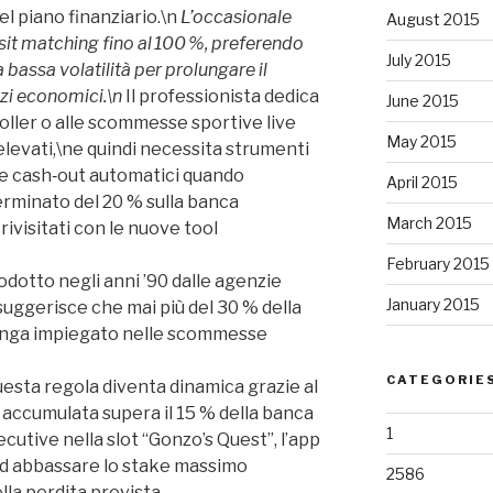
el piano finanziario.\n
L’occasionale
August 2015
sit matching fino al 100 %, preferendo
July 2015
bassa volatilità per prolungare il
zi economici.\n
Il professionista dedica
June 2015
roller o alle scommesse sportive live
May 2015
elevati,\ne quindi necessita strumenti
ire cash‑out automatici quando
April 2015
rminato del 20 % sulla banca
March 2015
rivisitati con le nuove tool
February 2015
rodotto negli anni ’90 dalle agenzie
January 2015
suggerisce che mai più del 30 % della
 venga impiegato nelle scommesse
CATEGORIE
uesta regola diventa dinamica grazie al
s accumulata supera il 15 % della banca
1
utive nella slot “Gonzo’s Quest”, l’app
 abbassare lo stake massimo
2586
lla perdita prevista.