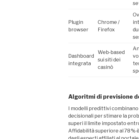
se
Ov
Plugin
Chrome /
in
browser
Firefox
du
se
An
Web‑based
Dashboard
vol
sui siti dei
integrata
te
casinò
sp
Algoritmi di previsione d
I modelli predittivi combinano
decisionali per stimare la pro
superi il limite impostato entr
Affidabilità superiore al 78 % 
dagli esperti affiliati al por