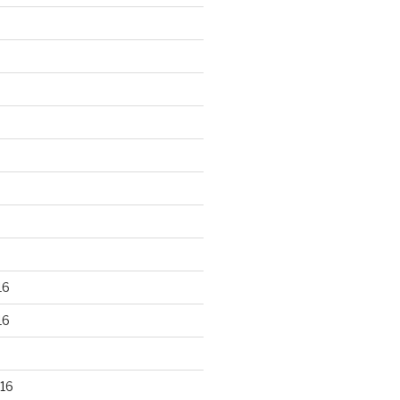
16
16
16