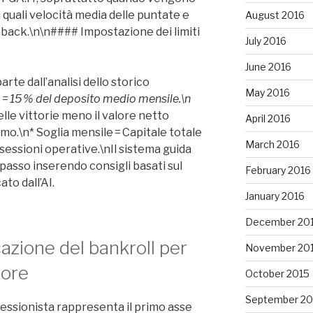
i quali velocità media delle puntate e
August 2016
hback.\n\n#### Impostazione dei limiti
July 2016
June 2016
rte dall’analisi dello storico
May 2016
a = 15 % del deposito medio mensile.\n
le vittorie meno il valore netto
April 2016
mo.\n* Soglia mensile = Capitale totale
March 2016
sessioni operative.\nIl sistema guida
passo inserendo consigli basati sul
February 2016
ato dall’AI.
January 2016
December 20
cazione del bankroll per
November 20
tore
October 2015
September 20
essionista rappresenta il primo asse