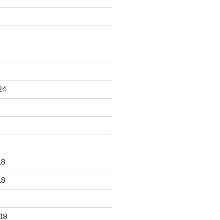
24
18
18
18