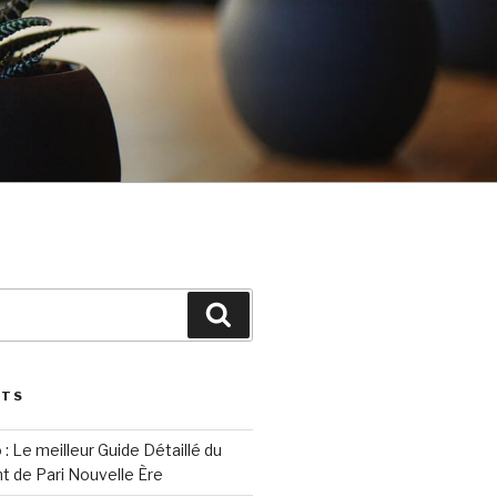
Search
STS
: Le meilleur Guide Détaillé du
t de Pari Nouvelle Ère