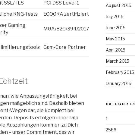
it SSL/TLS
PCI DSS Level 1
August 2015
liche RNG-Tests
ECOGRA zertifiziert
July 2015
ser Gaming
June 2015
MGA/B2C/394/2017
rity
May 2015
limitierungstools
Gam-Care Partner
April 2015
March 2015
February 2015
Echtzeit
January 2015
man, wie Anpassungsfähigkeit bei
gen maßgeblich sind. Deshalb bieten
CATEGORIE
ment-Wegen dar, die komplett bei
erden. Deposits erfolgen innerhalb
1
wie Auszahlungen kommen zu Dich
2586
nden – unser Commitment, das wir