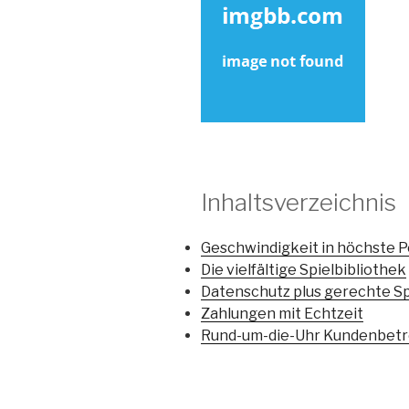
Inhaltsverzeichnis
Geschwindigkeit in höchste P
Die vielfältige Spielbibliothek
Datenschutz plus gerechte S
Zahlungen mit Echtzeit
Rund-um-die-Uhr Kundenbet