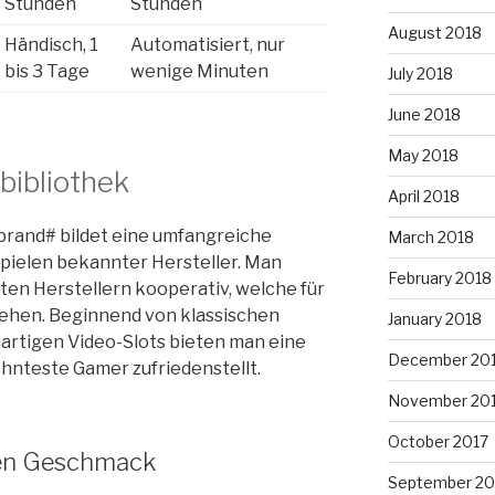
Stunden
Stunden
August 2018
Händisch, 1
Automatisiert, nur
bis 3 Tage
wenige Minuten
July 2018
June 2018
May 2018
lbibliothek
April 2018
brand# bildet eine umfangreiche
March 2018
Spielen bekannter Hersteller. Man
February 2018
rten Herstellern kooperativ, welche für
tehen. Beginnend von klassischen
January 2018
uartigen Video-Slots bieten man eine
December 20
öhnteste Gamer zufriedenstellt.
November 20
October 2017
hen Geschmack
September 20