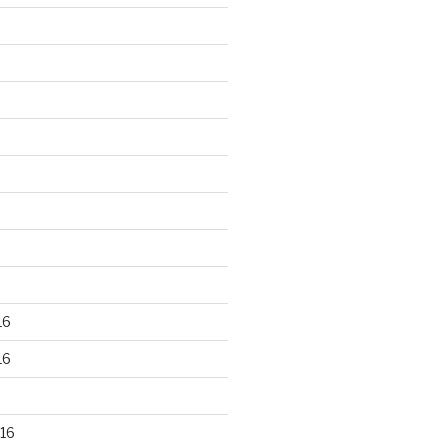
16
16
16