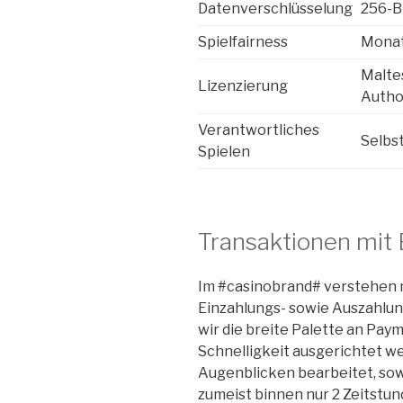
Datenverschlüsselung
256-B
Spielfairness
Monat
Malte
Lizenzierung
Autho
Verantwortliches
Selbst
Spielen
Transaktionen mit 
Im #casinobrand# verstehen 
Einzahlungs- sowie Auszahlun
wir die breite Palette an Pay
Schnelligkeit ausgerichtet w
Augenblicken bearbeitet, so
zumeist binnen nur 2 Zeitstu