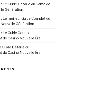
: Le Guide Détaillé du Game de
le Génération
: Le meilleur Guide Complet du
 Nouvelle Génération
 : Le Guide Complet du
t de Casino Nouvelle Ère
e Guide Détaillé du
t de Casino Nouvelle Ère
MMENTS