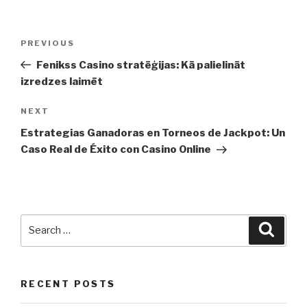
Post
PREVIOUS
Previous
navigation
Post
Fenikss Casino stratēģijas: Kā palielināt
izredzes laimēt
NEXT
Next
Post
Estrategias Ganadoras en Torneos de Jackpot: Un
Caso Real de Éxito con Casino Online
Search
Searc
for:
RECENT POSTS