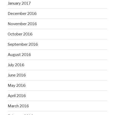
January 2017
December 2016
November 2016
October 2016
September 2016
August 2016
July 2016
June 2016
May 2016
April 2016
March 2016