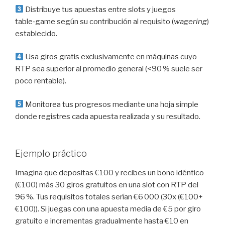
Distribuye tus apuestas entre slots y juegos
table‑game según su contribución al requisito (
wagering
)
establecido.
Usa giros gratis exclusivamente en máquinas cuyo
RTP sea superior al promedio general (<90 % suele ser
poco rentable).
Monitorea tus progresos mediante una hoja simple
donde registres cada apuesta realizada y su resultado.
Ejemplo práctico
Imagina que depositas €100 y recibes un bono idéntico
(€100) más 30 giros gratuitos en una slot con RTP del
96 %. Tus requisitos totales serían €6 000 (30x (€100+
€100)). Si juegas con una apuesta media de €5 por giro
gratuito e incrementas gradualmente hasta €10 en