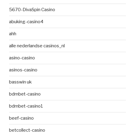
5670-DivaSpin Casino
abuking-casino4
ahh
alle nederlandse casinos_nl
asino-casino
asinos-casino
basswin uk
bdmbet-casino
bdmbet-casino1
beef-casino
betcollect-casino