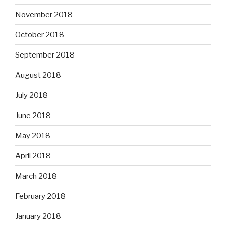
November 2018
October 2018
September 2018
August 2018
July 2018
June 2018
May 2018
April 2018
March 2018
February 2018
January 2018