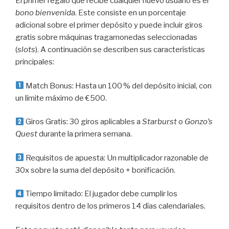
El primer regalo que recibe cualquier nuevo usuario es el
bono bienvenida
. Este consiste en un porcentaje
adicional sobre el primer depósito y puede incluir giros
gratis sobre máquinas tragamonedas seleccionadas
(
slots
). A continuación se describen sus características
principales:
Match Bonus: Hasta un 100 % del depósito inicial, con
un límite máximo de €500.
Giros Gratis: 30 giros aplicables a
Starburst
o
Gonzo’s
Quest
durante la primera semana.
Requisitos de apuesta: Un multiplicador razonable de
30x sobre la suma del depósito + bonificación.
Tiempo limitado: El jugador debe cumplir los
requisitos dentro de los primeros 14 días calendariales.