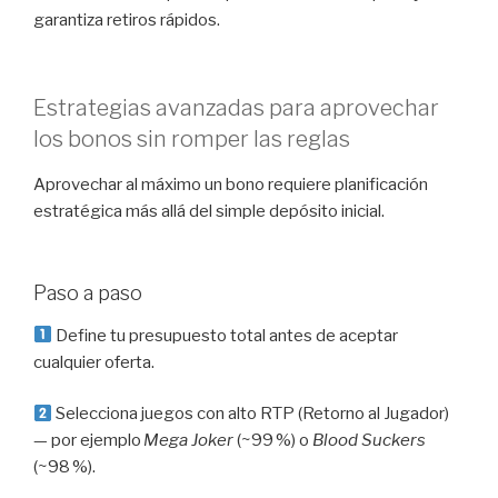
garantiza retiros rápidos.
Estrategias avanzadas para aprovechar
los bonos sin romper las reglas
Aprovechar al máximo un bono requiere planificación
estratégica más allá del simple depósito inicial.
Paso a paso
Define tu presupuesto total antes de aceptar
cualquier oferta.
Selecciona juegos con alto RTP (Retorno al Jugador)
— por ejemplo
Mega Joker
(~99 %) o
Blood Suckers
(~98 %).