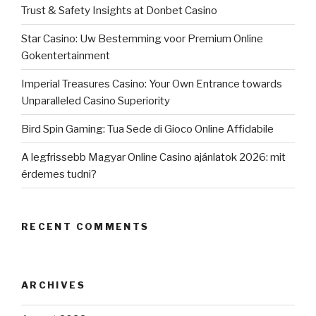
Trust & Safety Insights at Donbet Casino
Star Casino: Uw Bestemming voor Premium Online
Gokentertainment
Imperial Treasures Casino: Your Own Entrance towards
Unparalleled Casino Superiority
Bird Spin Gaming: Tua Sede di Gioco Online Affidabile
A legfrissebb Magyar Online Casino ajánlatok 2026: mit
érdemes tudni?
RECENT COMMENTS
ARCHIVES