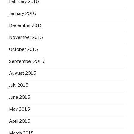
February 2016
January 2016
December 2015
November 2015
October 2015
September 2015
August 2015
July 2015
June 2015
May 2015
April 2015
March 2015