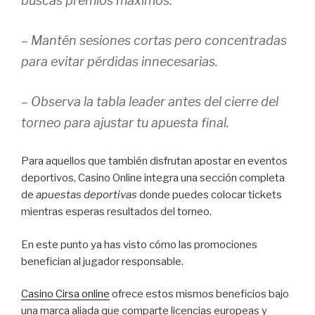
buscas premios máximos.
– Mantén sesiones cortas pero concentradas
para evitar pérdidas innecesarias.
– Observa la tabla leader antes del cierre del
torneo para ajustar tu apuesta final.
Para aquellos que también disfrutan apostar en eventos
deportivos, Casino Online integra una sección completa
de
apuestas deportivas
donde puedes colocar tickets
mientras esperas resultados del torneo.
En este punto ya has visto cómo las promociones
benefician al jugador responsable.
Casino Cirsa online
ofrece estos mismos beneficios bajo
una marca aliada que comparte licencias europeas y