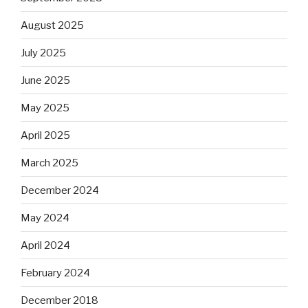
August 2025
July 2025
June 2025
May 2025
April 2025
March 2025
December 2024
May 2024
April 2024
February 2024
December 2018