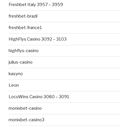
Freshbet Italy 3957 – 3959
freshbet-brazil
freshbet-france1
HighFlys Casino 3092 – 3103
highflys-casino
julius-casino
kasyno
Leon
LocoWins Casino 3080 – 3091
monixbet-casino
monixbet-casino3