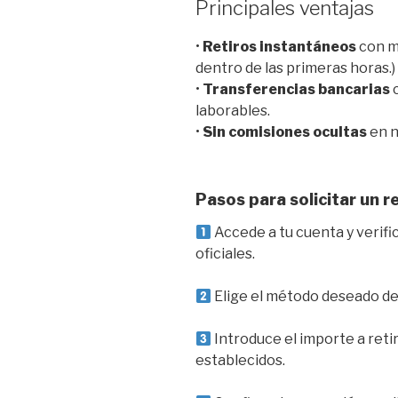
Principales ventajas
•
Retiros instantáneos
con m
dentro de las primeras horas.)
•
Transferencias bancarias
c
laborables.​
•
Sin comisiones ocultas
en n
Pasos para solicitar un r
Accede a tu cuenta y verif
oficiales.
Elige el método deseado de
Introduce el importe a reti
establecidos.