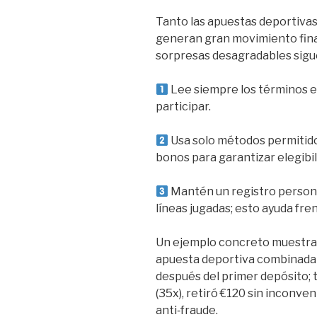
Tanto las apuestas deportiva
generan gran movimiento finan
sorpresas desagradables sigu
Lee siempre los términos e
participar.
Usa solo métodos permitido
bonos para garantizar elegibil
Mantén un registro person
líneas jugadas; esto ayuda fren
Un ejemplo concreto muestra 
apuesta deportiva combinada (
después del primer depósito; 
(35x), retiró €120 sin inconve
anti‑fraude.