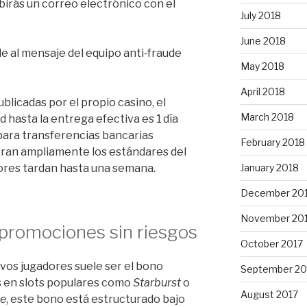
birás un correo electrónico con el
July 2018
June 2018
e al mensaje del equipo anti‑fraude
May 2018
April 2018
blicadas por el propio casino, el
March 2018
d hasta la entrega efectiva es 1 día
s para transferencias bancarias
February 2018
peran ampliamente los estándares del
res tardan hasta una semana.
January 2018
December 20
November 20
promociones sin riesgos
October 2017
evos jugadores suele ser el bono
September 20
is en slots populares como
Starburst
o
August 2017
ne
, este bono está estructurado bajo