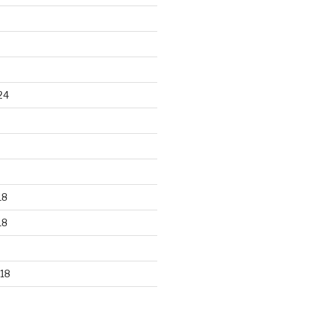
24
18
18
18