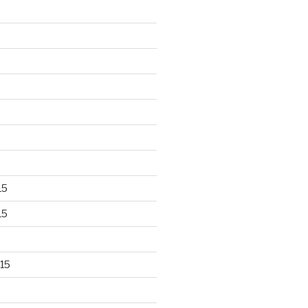
15
15
15