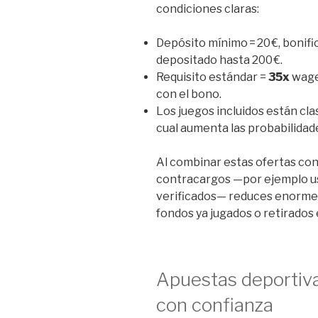
condiciones claras:
Depósito mínimo = 20 €, bonifi
depositado hasta 200 €.
Requisito estándar =
35x
wage
con el bono.
Los juegos incluidos están clas
cual aumenta las probabilidad
Al combinar estas ofertas co
contracargos —por ejemplo u
verificados— reduces enormem
fondos ya jugados o retirado
Apuestas deportiva
con confianza