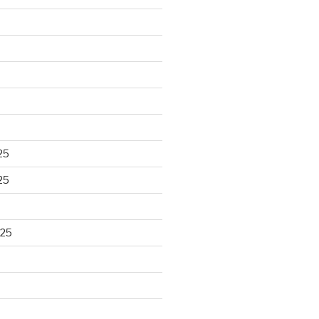
25
25
025