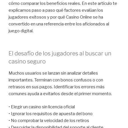
cómo comparar los beneficios reales. En este artículo te
explicamos paso a paso qué factores evalúan los
jugadores exitosos y por qué Casino Online se ha
convertido en una referencia entre los aficionados al
juego digital.
El desafío de los jugadores al buscar un
casino seguro
Muchos usuarios se lanzan sin analizar detalles
importantes. Terminan con bonos confusos o con
retrasos en sus pagos. Identificar los errores más
comunes ayuda a evitarlos desde el primer momento.
• Elegir un casino sin licencia oficial
• Ignorar los requisitos de apuesta del bono
• No comprobar la velocidad de los retiros
• Descuidar la disponibilidad del soporte al cliente