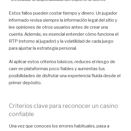
Estos fallos pueden costar tiempo y dinero. Un jugador
informado revisa siempre la información legal del sitio y
lee opiniones de otros usuarios antes de crear una
cuenta. Además, es esencial entender cómo funciona el
RTP (retorno al jugador) y la volatilidad de cada juego
para ajustar la estrategia personal.
Al aplicar estos criterios básicos, reduces el riesgo de
caer en plataformas poco fiables y aumentas tus
posibilidades de disfrutar una experiencia fluida desde el
primer depósito.
Criterios clave para reconocer un casino
confiable
Una vez que conoces los errores habituales, pasa a