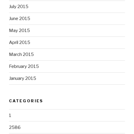
July 2015
June 2015
May 2015
April 2015
March 2015
February 2015
January 2015
CATEGORIES
1
2586