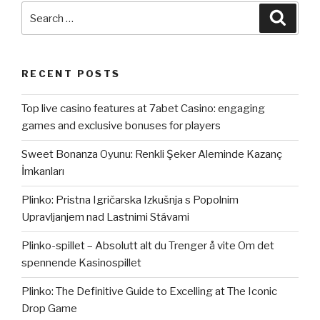
Search
Searc
for:
RECENT POSTS
Top live casino features at 7abet Casino: engaging
games and exclusive bonuses for players
Sweet Bonanza Oyunu: Renkli Şeker Aleminde Kazanç
İmkanları
Plinko: Pristna Igričarska Izkušnja s Popolnim
Upravljanjem nad Lastnimi Stávami
Plinko-spillet – Absolutt alt du Trenger å vite Om det
spennende Kasinospillet
Plinko: The Definitive Guide to Excelling at The Iconic
Drop Game