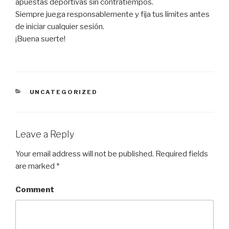
apuestas deportivas sin contratiempos.
Siempre juega responsablemente y fija tus límites antes
de iniciar cualquier sesión.
¡Buena suerte!
CATEGORIES
UNCATEGORIZED
Leave a Reply
Your email address will not be published.
Required fields
are marked
*
Comment