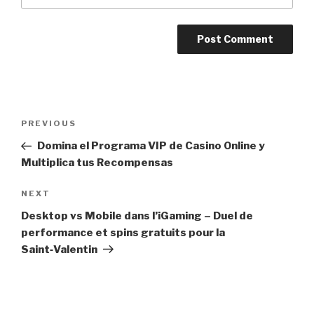
Post
PREVIOUS
Previous
navigation
Post
Domina el Programa VIP de Casino Online y
Multiplica tus Recompensas
NEXT
Next
Post
Desktop vs Mobile dans l’iGaming – Duel de
performance et spins gratuits pour la
Saint‑Valentin