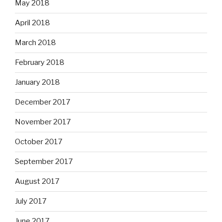
May 2018
April 2018
March 2018
February 2018
January 2018
December 2017
November 2017
October 2017
September 2017
August 2017
July 2017
June 2017