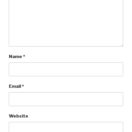
Name
*
Email
*
Website