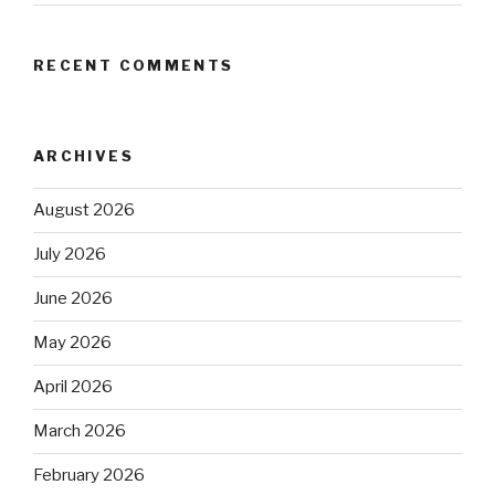
RECENT COMMENTS
ARCHIVES
August 2026
July 2026
June 2026
May 2026
April 2026
March 2026
February 2026