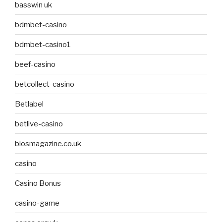
basswin uk
bdmbet-casino
bdmbet-casino1
beef-casino
betcollect-casino
Betlabel
betlive-casino
biosmagazine.co.uk
casino
Casino Bonus
casino-game