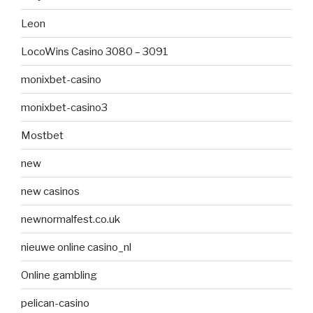
Leon
LocoWins Casino 3080 – 3091
monixbet-casino
monixbet-casino3
Mostbet
new
new casinos
newnormalfest.co.uk
nieuwe online casino_nl
Online gambling
pelican-casino