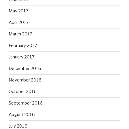
May 2017
April 2017
March 2017
February 2017
January 2017
December 2016
November 2016
October 2016
September 2016
August 2016
July 2016