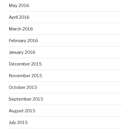
May 2016
April 2016
March 2016
February 2016
January 2016
December 2015
November 2015
October 2015
September 2015
August 2015
July 2015