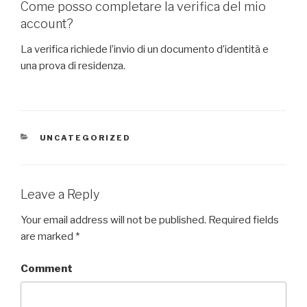
Come posso completare la verifica del mio
account?
La verifica richiede l’invio di un documento d’identità e
una prova di residenza.
CATEGORIES
UNCATEGORIZED
Leave a Reply
Your email address will not be published.
Required fields
are marked
*
Comment