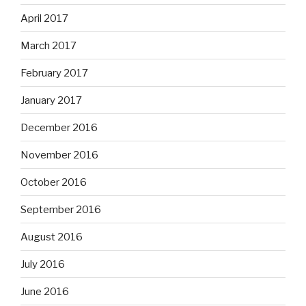
April 2017
March 2017
February 2017
January 2017
December 2016
November 2016
October 2016
September 2016
August 2016
July 2016
June 2016