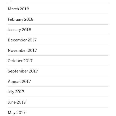
March 2018
February 2018
January 2018
December 2017
November 2017
October 2017
September 2017
August 2017
July 2017
June 2017
May 2017