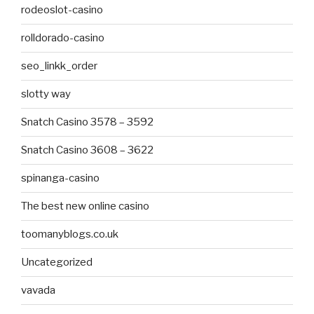
rodeoslot-casino
rolldorado-casino
seo_linkk_order
slotty way
Snatch Casino 3578 – 3592
Snatch Casino 3608 – 3622
spinanga-casino
The best new online casino
toomanyblogs.co.uk
Uncategorized
vavada