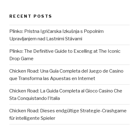
RECENT POSTS
Plinko: Pristna Igričarska Izkušnja s Popolnim
Upravljanjem nad Lastnimi Stávami
Plinko: The Definitive Guide to Excelling at The Iconic
Drop Game
Chicken Road: Una Guía Completa del Juego de Casino
que Transforma las Apuestas en Internet
Chicken Road: La Guida Completa al Gioco Casino Che
Sta Conquistando l’Italia
Chicken Road: Dieses endgültige Strategie-Crashgame
für intelligente Spieler