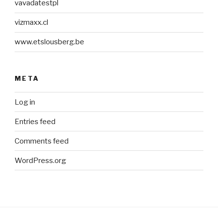
vavadatestpl
vizmaxx.cl
www.etslousberg.be
META
Log in
Entries feed
Comments feed
WordPress.org