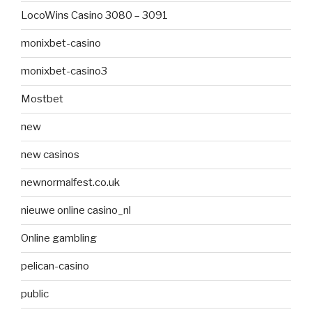
LocoWins Casino 3080 – 3091
monixbet-casino
monixbet-casino3
Mostbet
new
new casinos
newnormalfest.co.uk
nieuwe online casino_nl
Online gambling
pelican-casino
public