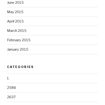
June 2015
May 2015
April 2015
March 2015
February 2015
January 2015
CATEGORIES
1
2586
2637