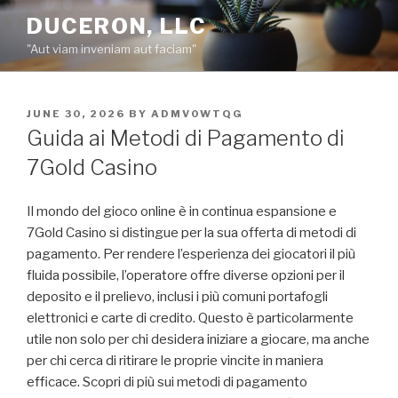
Skip
DUCERON, LLC
to
"Aut viam inveniam aut faciam"
content
POSTED
JUNE 30, 2026
BY
ADMV0WTQG
ON
Guida ai Metodi di Pagamento di
7Gold Casino
Il mondo del gioco online è in continua espansione e
7Gold Casino si distingue per la sua offerta di metodi di
pagamento. Per rendere l’esperienza dei giocatori il più
fluida possibile, l’operatore offre diverse opzioni per il
deposito e il prelievo, inclusi i più comuni portafogli
elettronici e carte di credito. Questo è particolarmente
utile non solo per chi desidera iniziare a giocare, ma anche
per chi cerca di ritirare le proprie vincite in maniera
efficace. Scopri di più sui metodi di pagamento