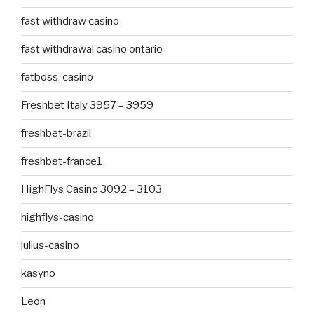
fast withdraw casino
fast withdrawal casino ontario
fatboss-casino
Freshbet Italy 3957 – 3959
freshbet-brazil
freshbet-france1
HighFlys Casino 3092 – 3103
highflys-casino
julius-casino
kasyno
Leon