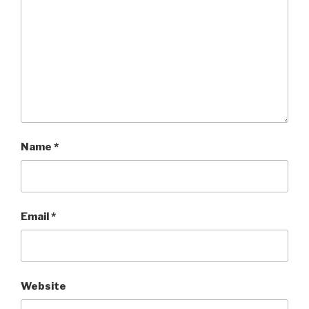
Name
*
Email
*
Website