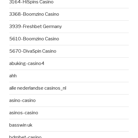
3164-HiSpins Casino
3368-Boomzino Casino
3939-Freshbet Germany
5610-Boomzino Casino
5670-DivaSpin Casino
abuking-casino4
ahh
alle nederlandse casinos_nl
asino-casino
asinos-casino
basswin uk
bdmbet-casino