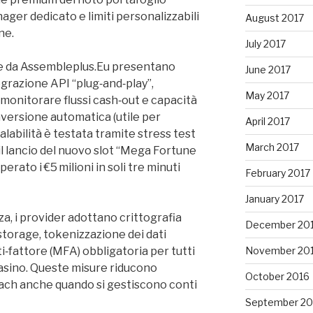
ager dedicato e limiti personalizzabili
August 2017
ne.
July 2017
e da Assembleplus.Eu presentano
June 2017
egrazione API “plug‑and‑play”,
May 2017
monitorare flussi cash‑out e capacità
nversione automatica (utile per
April 2017
calabilità è testata tramite stress test
March 2017
l lancio del nuovo slot “Mega Fortune
erato i €5 milioni in soli tre minuti
February 2017
January 2017
zza, i provider adottano crittografia
December 20
 storage, tokenizzazione dei dati
i‑fattore (MFA) obbligatoria per tutti
November 20
casino. Queste misure riducono
October 2016
reach anche quando si gestiscono conti
September 20