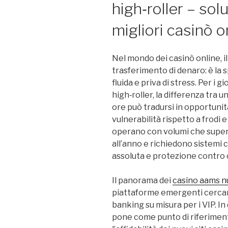
high‑roller – solu
migliori casinò o
Nel mondo dei casinò online, i
trasferimento di denaro: è la s
fluida e priva di stress. Per i 
high‑roller, la differenza tra 
ore può tradursi in opportunit
vulnerabilità rispetto a frodi e
operano con volumi che supera
all’anno e richiedono sistemi 
assoluta e protezione contro 
Il panorama dei
casino aams n
piattaforme emergenti cercano
banking su misura per i VIP. I
pone come punto di riferimen