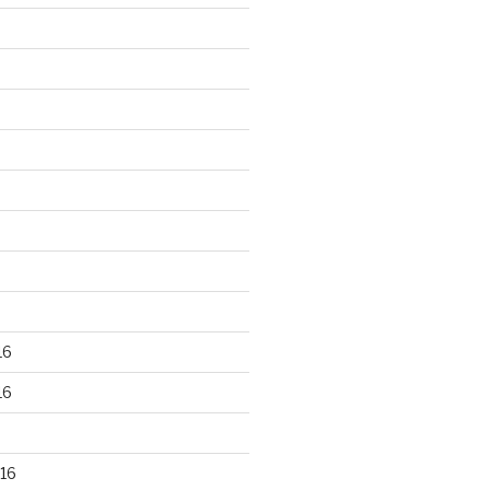
16
16
16