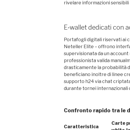
rivelare informazioni sensibili
E‑wallet dedicati con
Portafogli digitali riservati ai
Neteller Elite – offrono inte
supervisionata da un accoun
professionista valida manualm
drasticamente la probabilità d
beneficiano inoltre di linee cr
supporto h24 via chat criptat
durante tornei internazionali c
Confronto rapido tra le d
Carte 
Caratteristica