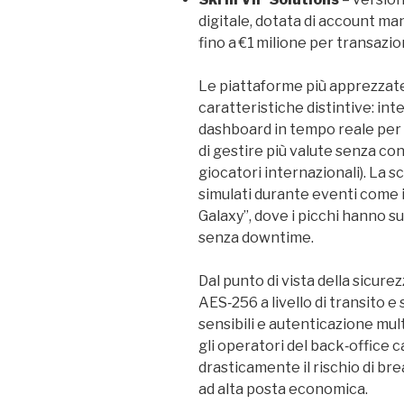
digitale, dotata di account man
fino a €1 milione per transazio
Le piattaforme più apprezzat
caratteristiche distintive: int
dashboard in tempo reale per 
di gestire più valute senza co
giocatori internazionali). La s
simulati durante eventi come i
Galaxy”, dove i picchi hanno sup
senza downtime.
Dal punto di vista della sicure
AES‑256 a livello di transito e
sensibili e autenticazione mult
gli operatori del back‑office 
drasticamente il rischio di b
ad alta posta economica.