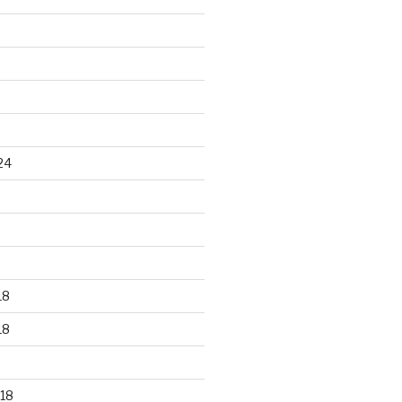
24
18
18
18