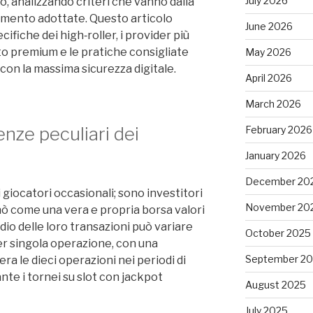
July 2026
sino, analizzando criteri che vanno dalla
gamento adottate. Questo articolo
June 2026
fiche dei high‑roller, i provider più
nto premium e le pratiche consigliate
May 2026
 con la massima sicurezza digitale.
April 2026
March 2026
enze peculiari dei
February 2026
January 2026
December 20
 giocatori occasionali; sono investitori
November 20
inò come una vera e propria borsa valori
dio delle loro transazioni può variare
October 2025
er singola operazione, con una
September 2
ra le dieci operazioni nei periodi di
ante i tornei su slot con jackpot
August 2025
July 2025