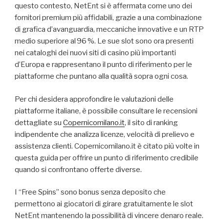
questo contesto, NetEnt si è affermata come uno dei
fornitori premium più affidabili, grazie a una combinazione
di grafica d’avanguardia, meccaniche innovative e un RTP
medio superiore al 96 %. Le sue slot sono ora presenti
nei cataloghi dei nuovi siti di casino più importanti
d’Europa e rappresentano il punto di riferimento per le
piattaforme che puntano alla qualità sopra ogni cosa.
Per chi desidera approfondire le valutazioni delle
piattaforme italiane, è possibile consultare le recensioni
dettagliate su
Copernicomilano.it
, il sito di ranking
indipendente che analizza licenze, velocità di prelievo e
assistenza clienti. Copernicomilano.it è citato più volte in
questa guida per offrire un punto di riferimento credibile
quando si confrontano offerte diverse.
I “Free Spins” sono bonus senza deposito che
permettono ai giocatori di girare gratuitamente le slot
NetEnt mantenendo la possibilità di vincere denaro reale.