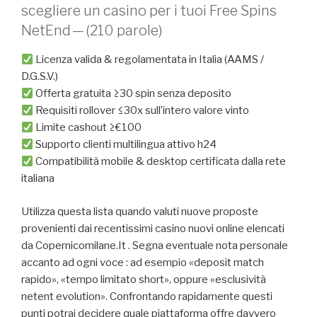
scegliere un casino per i tuoi Free Spins
NetEnd — (210 parole)
Licenza valida & regolamentata in Italia (AAMS /
D.G.S.V.)
Offerta gratuita ≥30 spin senza deposito
Requisiti rollover ≤30x sull’intero valore vinto
Limite cashout ≥€100
Supporto clienti multilingua attivo h24
Compatibilità mobile & desktop certificata dalla rete
italiana
Utilizza questa lista quando valuti nuove proposte
provenienti dai recentissimi casino nuovi online elencati
da Copernicomilane.It . Segna eventuale nota personale
accanto ad ogni voce : ad esempio «deposit match
rapido», «tempo limitato short», oppure «esclusività
netent evolution». Confrontando rapidamente questi
punti potrai decidere quale piattaforma offre davvero