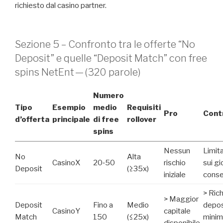
richiesto dal casino partner.
Sezione 5 – Confronto tra le offerte “No
Deposit” e quelle “Deposit Match” con free
spins NetEnt — (320 parole)
Numero
Tipo
Esempio
medio
Requisiti
Pro
Cont
d’offerta
principale
di free
rollover
spins
Nessun
Limita
No
Alta
CasinoX
20‑50
rischio
sui gi
Deposit
(≥35x)
iniziale
conse
> Ric
> Maggior
Deposit
Fino a
Medio
depos
CasinoY
capitale
Match
150
(≤25x)
mini