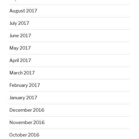
August 2017
July 2017
June 2017
May 2017
April 2017
March 2017
February 2017
January 2017
December 2016
November 2016
October 2016