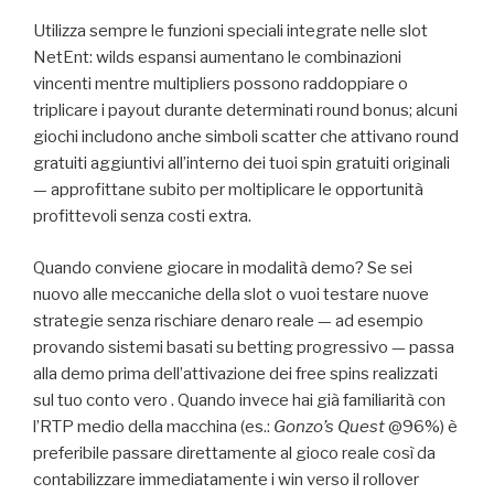
Utilizza sempre le funzioni speciali integrate nelle slot
NetEnt: wilds espansi aumentano le combinazioni
vincenti mentre multipliers possono raddoppiare o
triplicare i payout durante determinati round bonus; alcuni
giochi includono anche simboli scatter che attivano round
gratuiti aggiuntivi all’interno dei tuoi spin gratuiti originali
— approfittane subito per moltiplicare le opportunità
profittevoli senza costi extra.​
Quando conviene giocare in modalità demo? Se sei
nuovo alle meccaniche della slot o vuoi testare nuove
strategie senza rischiare denaro reale — ad esempio
provando sistemi basati su betting progressivo — passa
alla demo prima dell’attivazione dei free spins realizzati
sul tuo conto vero . Quando invece hai già familiarità con
l’RTP medio della macchina (es.:
Gonzo’s Quest
@96%) è
preferibile passare direttamente al gioco reale così da
contabilizzare immediatamente i win verso il rollover