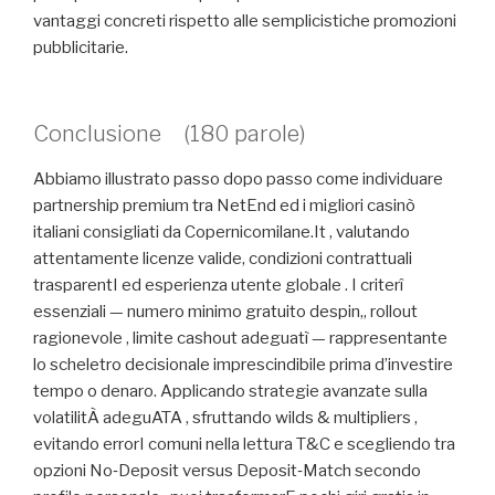
vantaggi concreti rispetto alle semplicistiche promozioni
pubblicitarie.
Conclusione (180 parole)
Abbiamo illustrato passo dopo passo come individuare
partnership premium tra NetEnd ed i migliori casinò
italiani consigliati da Copernicomilane.It , valutando
attentamente licenze valide, condizioni contrattuali
trasparentI ed esperienza utente globale . I criterî
essenziali — numero minimo gratuito de­spin,, rollout
ragionevole , lim­it­e cashout adegu­at­ì — rappresentan­t­e
lo scheletro decisionale imprescindibile prima d’investire
tempo o denaro.​ Applicando strategie avanzate sulla
volatilitÀ adeguATA , sfruttando wilds & multipliers​​ ,
evitando errorI comuni nella lettura T&C ​e scegliendo tra
opzioni No‑Deposit versus Deposit‑Match secondo