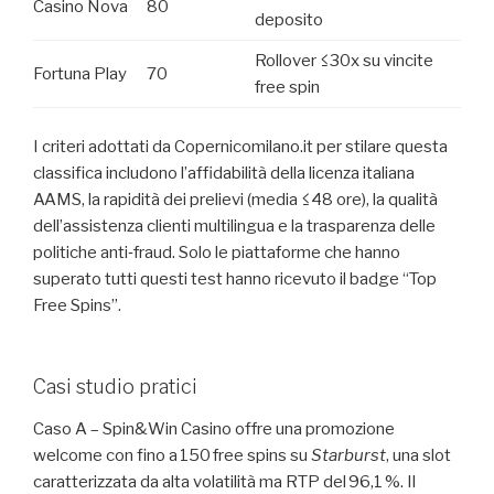
Casino Nova
80
deposito
Rollover ≤30x su vincite
Fortuna Play
70
free spin
I criteri adottati da Copernicomilano.it per stilare questa
classifica includono l’affidabilità della licenza italiana
AAMS, la rapidità dei prelievi (media ≤48 ore), la qualità
dell’assistenza clienti multilingua e la trasparenza delle
politiche anti‑fraud. Solo le piattaforme che hanno
superato tutti questi test hanno ricevuto il badge “Top
Free Spins”.
Casi studio pratici
Caso A – Spin&Win Casino offre una promozione
welcome con fino a 150 free spins su
Starburst
, una slot
caratterizzata da alta volatilità ma RTP del 96,1 %. Il