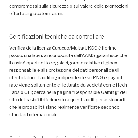
compromessi sulla sicurezza o sul valore delle promozioni
offerte ai giocatori italiani.
Certificazioni tecniche da controllare
Verifica della licenza Curacao/Malta/UKGC è il primo
passo: una licenza riconosciuta dall’AAMS garantisce che
il casinò operi sotto regole rigorose relative al gioco
responsabile e alla protezione dei dati personali degli
utenti italiani. L’auditing indipendente su RNG e payout
rate viene solitamente effettuato da società come iTech
Labs o GLI; cerca nella pagina “Responsible Gaming” del
sito del casinò il riferimento a questi audit per assicurarti
che le probabilità siano realmente verificate secondo
standard internazionali.