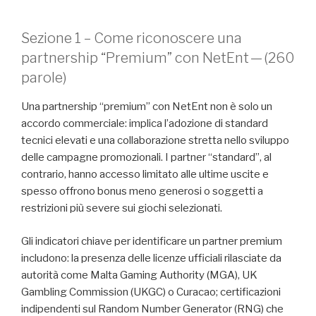
Sezione 1 – Come riconoscere una
partnership “Premium” con NetEnt — (260
parole)
Una partnership “premium” con NetEnt non è solo un
accordo commerciale: implica l’adozione di standard
tecnici elevati e una collaborazione stretta nello sviluppo
delle campagne promozionali. I partner “standard”, al
contrario, hanno accesso limitato alle ultime uscite e
spesso offrono bonus meno generosi o soggetti a
restrizioni più severe sui giochi selezionati.
Gli indicatori chiave per identificare un partner premium
includono: la presenza delle licenze ufficiali rilasciate da
autorità come Malta Gaming Authority (MGA), UK
Gambling Commission (UKGC) o Curacao; certificazioni
indipendenti sul Random Number Generator (RNG) che