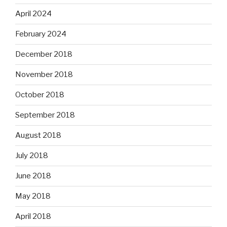
April 2024
February 2024
December 2018
November 2018
October 2018
September 2018
August 2018
July 2018
June 2018
May 2018
April 2018