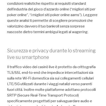
condizioni realistiche rispetto ai requisiti standard
dell’industria del gioco d’azzardo online (“migliori siti per
poker online”, “i migliori siti poker online aams”). Leggere
queste analisi ti permette di scegliere promozioni che
valorizzino davvero il tuo bankroll senza sorprese
nascoste dietro termini ambigui legati al
wagering
.
Sicurezza e privacy durante lo streaming
live su smartphone
Il traffico video dei casinò live è protetto da crittografia
TLS/SSL end‑to‑end che impedisce intercettazioni sia
sulla rete Wi‑Fi domestica sia sui collegamenti cellulari
LTE/5G utilizzati durante i viaggi natalizi verso parenti
fuori città. Inoltre molte piattaforme adottano protocolli
SRTP (Secure Real‑Time Transport Protocol)
specificamente progettati per salvaguardare audio e