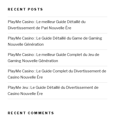
RECENT POSTS
PlayMe Casino : Le meilleur Guide Détaillé du
Divertissement de Pari Nouvelle Ère
PlayMe Casino : Le Guide Détaillé du Game de Gaming
Nouvelle Génération
PlayMe Casino : Le meilleur Guide Complet du Jeu de
Gaming Nouvelle Génération
PlayMe Casino : Le Guide Complet du Divertissement de
Casino Nouvelle Ère
PlayMe Jeu : Le Guide Détaillé du Divertissement de
Casino Nouvelle Ère
RECENT COMMENTS