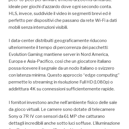
ideale per giochi d’azzardo dove ogni secondo conta.
HLS, invece, suddivide il video in segmenti brevi ed è
perfetto per dispositivi che passano da rete Wi‑Fi a dati
mobili senza interruzioni visibili.
I data‑center distribuiti geograficamente riducono
ulteriormente il tempo di percorrenza dei pacchetti:
Evolution Gaming mantiene server in Nord America,
Europa e Asia‑Pacifico, così che un giocatore italiano
possa ricevere il segnale da un nodo italiano o svizzero
con latenza minima. Questo approccio “edge computing”
permette lo streaming in risoluzione Full HD (1080p) o
addirittura 4K su connessioni sufficientemente rapide.
I fornitori investono anche nell’ambiente fisico delle sale
da gioco virtuali. Le camere sono dotate di telecamere
Sony α 7R IV con sensori da 61 MP che catturano
dettagli incredibili anche sotto luci soffuse. L’illuminazione