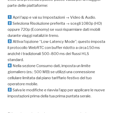
parte delle piattaforme:
Apri l’app e vai su Impostazioni → Video & Audio.
Seleziona Risoluzione preferita → scegli 1080p (HD)
oppure 720p (Economy) se vuoi risparmiare dati mobili
durante viaggi natalizi in treno.
Attiva l’opzione “Low‑Latency Mode”; questo imposta
il protocollo WebRTC con buffer ridotto a circa 150 ms
anziché i tradizionali 500–800 ms dei flussi HLS
standard.
Nella sezione Consumo dati, imposta un limite
giornaliero (es.: 500 MB) se utilizzi una connessione
cellulare limitata dal piano tariffario festivo del tuo
operatore mobile.
Salva le modifiche e riavvia l’app per applicare le nuove
impostazioni prima della tua prima puntata serale.