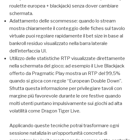
roulette europea + blackjack) senza dover cambiare
schermata.
Adattamento delle scommesse: quando lo stream
mostra chiaramente il conteggio delle fiches sul tavolo
virtuale puoi regolare rapidamente il bet size in base al
bankroll residuo visualizzato nella barra laterale
dell’interfaccia UI.
Utilizzo delle statistiche RTP visualizzate direttamente
nella schermata del gioco; ad esempio il Live Blackjack
offerto da Pragmatic Play mostra un RTP del 99,5%
quando si gioca con regole “European Double Down”.
Sfrutta questa informazione per privilegiare tavoli con
margine più favorevole durante le ore festive quando
molti utenti puntano impulsivamente sui giochi ad alta
volatilità come Dragon Tiger Live.
Applicando queste tecniche potrai trasformare ogni
sessione natalizia in un’opportunità concreta di