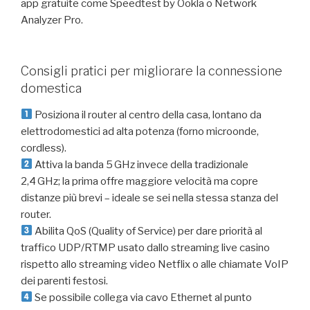
app gratuite come Speedtest by Ookla o Network
Analyzer Pro.
Consigli pratici per migliorare la connessione
domestica
Posiziona il router al centro della casa, lontano da
elettrodomestici ad alta potenza (forno microonde,
cordless).
Attiva la banda 5 GHz invece della tradizionale
2,4 GHz; la prima offre maggiore velocità ma copre
distanze più brevi – ideale se sei nella stessa stanza del
router.
Abilita QoS (Quality of Service) per dare priorità al
traffico UDP/RTMP usato dallo streaming live casino
rispetto allo streaming video Netflix o alle chiamate VoIP
dei parenti festosi.
Se possibile collega via cavo Ethernet al punto