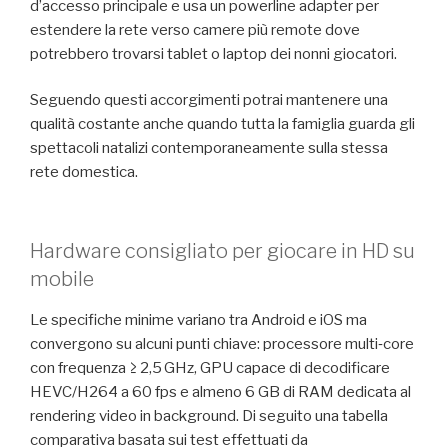
d’accesso principale e usa un powerline adapter per
estendere la rete verso camere più remote dove
potrebbero trovarsi tablet o laptop dei nonni giocatori.
Seguendo questi accorgimenti potrai mantenere una
qualità costante anche quando tutta la famiglia guarda gli
spettacoli natalizi contemporaneamente sulla stessa
rete domestica.
Hardware consigliato per giocare in HD su
mobile
Le specifiche minime variano tra Android e iOS ma
convergono su alcuni punti chiave: processore multi‑core
con frequenza ≥ 2,5 GHz, GPU capace di decodificare
HEVC/H264 a 60 fps e almeno 6 GB di RAM dedicata al
rendering video in background. Di seguito una tabella
comparativa basata sui test effettuati da