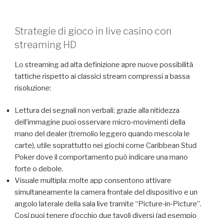
Strategie di gioco in live casino con
streaming HD
Lo streaming ad alta definizione apre nuove possibilità
tattiche rispetto ai classici stream compressi a bassa
risoluzione:
Lettura dei segnali non verbali: grazie alla nitidezza
dell’immagine puoi osservare micro‑movimenti della
mano del dealer (tremolio leggero quando mescola le
carte), utile soprattutto nei giochi come Caribbean Stud
Poker dove il comportamento può indicare una mano
forte o debole.
Visuale multipla: molte app consentono attivare
simultaneamente la camera frontale del dispositivo e un
angolo laterale della sala live tramite “Picture‑in‑Picture”.
Così puoi tenere d’occhio due tavoli diversi (ad esempio