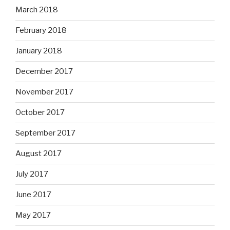
March 2018
February 2018
January 2018
December 2017
November 2017
October 2017
September 2017
August 2017
July 2017
June 2017
May 2017