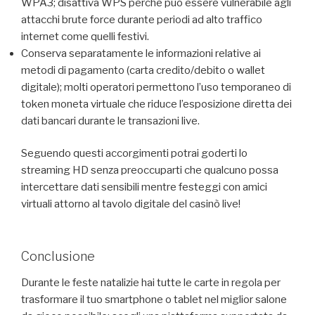
WPA3; disattiva WPS perché può essere vulnerabile agli
attacchi brute force durante periodi ad alto traffico
internet come quelli festivi.
Conserva separatamente le informazioni relative ai
metodi di pagamento (carta credito/debito o wallet
digitale); molti operatori permettono l’uso temporaneo di
token moneta virtuale che riduce l’esposizione diretta dei
dati bancari durante le transazioni live.
Seguendo questi accorgimenti potrai goderti lo
streaming HD senza preoccuparti che qualcuno possa
intercettare dati sensibili mentre festeggi con amici
virtuali attorno al tavolo digitale del casinò live!
Conclusione
Durante le feste natalizie hai tutte le carte in regola per
trasformare il tuo smartphone o tablet nel miglior salone