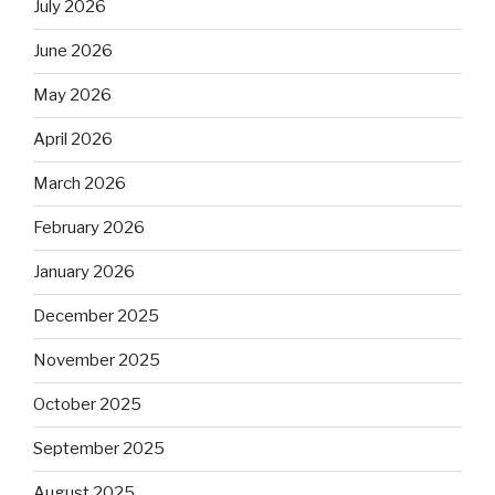
July 2026
June 2026
May 2026
April 2026
March 2026
February 2026
January 2026
December 2025
November 2025
October 2025
September 2025
August 2025