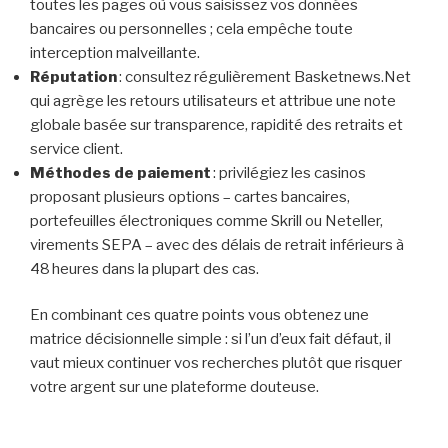
toutes les pages où vous saisissez vos données
bancaires ou personnelles ; cela empêche toute
interception malveillante.
Réputation
: consultez régulièrement Basketnews.Net
qui agrège les retours utilisateurs et attribue une note
globale basée sur transparence, rapidité des retraits et
service client.
Méthodes de paiement
: privilégiez les casinos
proposant plusieurs options – cartes bancaires,
portefeuilles électroniques comme Skrill ou Neteller,
virements SEPA – avec des délais de retrait inférieurs à
48 heures dans la plupart des cas.
En combinant ces quatre points vous obtenez une
matrice décisionnelle simple : si l’un d’eux fait défaut, il
vaut mieux continuer vos recherches plutôt que risquer
votre argent sur une plateforme douteuse.