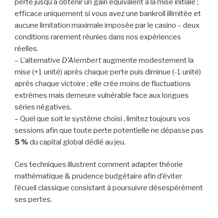
perte jusqu’à obtenir un gain équivalent à la mise initiale ;
efficace uniquement si vous avez une bankroll illimitée et
aucune limitation maximale imposée par le casino – deux
conditions rarement réunies dans nos expériences
réelles.
– L’alternative
D’Alembert
augmente modestement la
mise (+1 unité) après chaque perte puis diminue (-1 unité)
après chaque victoire ; elle crée moins de fluctuations
extrêmes mais demeure vulnérable face aux longues
séries négatives.
– Quel que soit le système choisi , limitez toujours vos
sessions afin que toute perte potentielle ne dépasse pas
5 %
du capital global dédié au jeu.
Ces techniques illustrent comment adapter théorie
mathématique & prudence budgétaire afin d’éviter
l’écueil classique consistant à poursuivre désespérément
ses pertes.