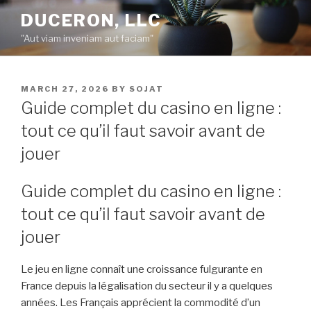
Skip
DUCERON, LLC
to
"Aut viam inveniam aut faciam"
content
POSTED
MARCH 27, 2026
BY
SOJAT
ON
Guide complet du casino en ligne :
tout ce qu’il faut savoir avant de
jouer
Guide complet du casino en ligne :
tout ce qu’il faut savoir avant de
jouer
Le jeu en ligne connaît une croissance fulgurante en
France depuis la légalisation du secteur il y a quelques
années. Les Français apprécient la commodité d’un