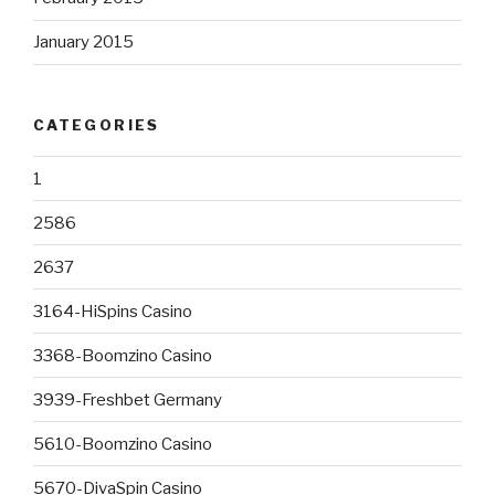
January 2015
CATEGORIES
1
2586
2637
3164-HiSpins Casino
3368-Boomzino Casino
3939-Freshbet Germany
5610-Boomzino Casino
5670-DivaSpin Casino