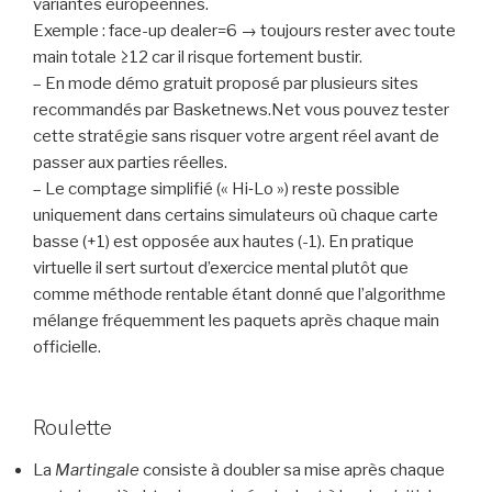
variantes européennes.
Exemple : face-up dealer=6 → toujours rester avec toute
main totale ≥12 car il risque fortement bustir.
– En mode démo gratuit proposé par plusieurs sites
recommandés par Basketnews.Net vous pouvez tester
cette stratégie sans risquer votre argent réel avant de
passer aux parties réelles.
– Le comptage simplifié (« Hi‑Lo ») reste possible
uniquement dans certains simulateurs où chaque carte
basse (+1) est opposée aux hautes (-1). En pratique
virtuelle il sert surtout d’exercice mental plutôt que
comme méthode rentable étant donné que l’algorithme
mélange fréquemment les paquets après chaque main
officielle.
Roulette
La
Martingale
consiste à doubler sa mise après chaque