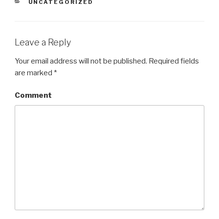
CATEGORIES
UNCATEGORIZED
Leave a Reply
Your email address will not be published.
Required fields
are marked
*
Comment