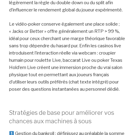
légèrement la règle du double down ou du split afin
d’influencer le rendement global du joueur expérimenté.
Le vidéo‑poker conserve également une place solide ;
« Jacks or Better » offre généralement un RTP > 99 %,
idéal pour ceux cherchant une marge théorique favorable
sans trop dépendre du hasard pur. Enfin les casinos live
introduisent l’interaction réelle via webcam : croupier
humain pour roulette Live, baccarat Live ou poker Texas
Hold’em Live créent une immersion proche du vrai salon
physique tout en permettant aux joueurs français
d’utiliser leurs outils préférés (chat texte intégré) pour
poser des questions instantanées au personnel dédié.
Stratégies de base pour améliorer vos
chances aux machines à sous
Gestion du bankroll : définissez au préalable la somme