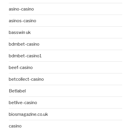
asino-casino
asinos-casino
basswin uk
bdmbet-casino
bdmbet-casino1
beef-casino
betcollect-casino
Betlabel
betlive-casino
biosmagazine.co.uk
casino