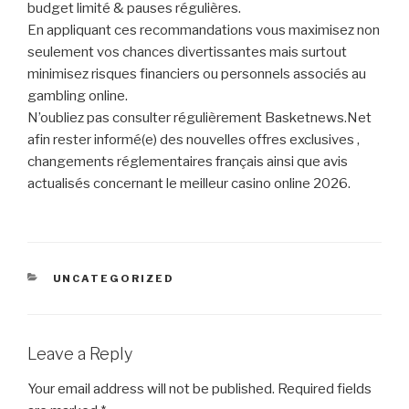
budget limité & pauses régulières.
En appliquant ces recommandations vous maximisez non
seulement vos chances divertissantes mais surtout
minimisez risques financiers ou personnels associés au
gambling online.
N’oubliez pas consulter régulièrement Basketnews.Net
afin rester informé(e) des nouvelles offres exclusives ,
changements réglementaires français ainsi que avis
actualisés concernant le meilleur casino online 2026.
CATEGORIES
UNCATEGORIZED
Leave a Reply
Your email address will not be published.
Required fields