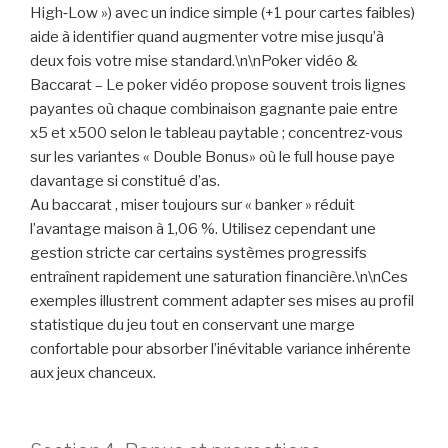
High‑Low ») avec un indice simple (+1 pour cartes faibles)
aide à identifier quand augmenter votre mise jusqu’à
deux fois votre mise standard.\n\nPoker vidéo &
Baccarat – Le poker vidéo propose souvent trois lignes
payantes où chaque combinaison gagnante paie entre
x5 et x500 selon le tableau paytable ; concentrez‑vous
sur les variantes « Double Bonus» où le full house paye
davantage si constitué d’as.
Au baccarat , miser toujours sur « banker » réduit
l’avantage maison à
1,06 %. Utilisez cependant une
gestion stricte car certains systèmes progressifs
entraînent rapidement une saturation financière.\n\nCes
exemples illustrent comment adapter ses mises au profil
statistique du jeu tout en conservant une marge
confortable pour absorber l’inévitable variance inhérente
aux jeux chanceux.