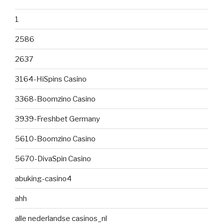
1
2586
2637
3164-HiSpins Casino
3368-Boomzino Casino
3939-Freshbet Germany
5610-Boomzino Casino
5670-DivaSpin Casino
abuking-casino4
ahh
alle nederlandse casinos_nl