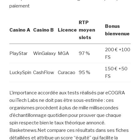
paiement
RTP
Bonus
Casino A
Casino B
Licence
moyen
bienvenue
slots
200 € +100
PlayStar
WinGalaxy
MGA
97 %
FS
150 € +50
LuckySpin
CashFlow
Curacao
95 %
FS
L’importance accordée aux tests réalisés par eCOGRA
ou iTech Labs ne doit pas être sous‑estimée : ces
organismes procèdent à plus de mille millisecondes
d’échantillonnage quotidien pour prouver que chaque
spin respecte bien le taux théorique annoncé.
Basketnews.Net compare ces résultats dans ses fiches
détaillées et attribue un score “équité” qui facilite la