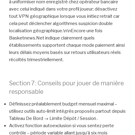
à uniformiser nom enregistré chez opérateur bancaire
avec celui indiqué dans votre profil joueur; désactivez
tout VPN géographique lorsque vous initiez retrait car
cela peut déclencher algorithmes suspicion double
localisation géographique.\n\nEncore une fois
Basketnews.Net indique clairement quels
établissements supportent chaque mode paiement ainsi
leurs délais moyens basés sur retours utilisateurs réels
récoltés trimestriellement.
Section 7 : Conseils pour jouer de manière
responsable
Définissez préalablement budget mensuel maximal ­–
utilisez outils auto‑limit intégrés proposés partout depuis
Tableau De Bord → Limite Dépôt / Session .
Activez fonction auto­exclusion si vous sentez perte
contrôle ­– période variable allant jusqu’à six mois