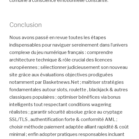
combiné à conscience émotionnelle constante.
Conclusion
Nous avons passé en revue toutes les étapes
indispensables pour naviguer sereinement dans l’univers
complexe du jeu numérique français : comprendre
architecture technique & rôle crucial des licences
européennes ; sélectionner judicieusement son nouveau
site grâce aux évaluations objectives prodiguées
notamment par Basketnews.Net ; maîtriser stratégies
fondamentales autour slots, roulette , blackjack & autres
classiques populaires ; optimiser bénéfices via bonus
intelligents tout respectant conditions wagering
réalistes ; garantir sécurité absolue grâce au cryptage
SSL/TLS , authentification forte & conformité AML ;
choisir méthode paiement adaptée alliant rapidité & coût
minimal ; enfin adopter pratiques responsables incluant