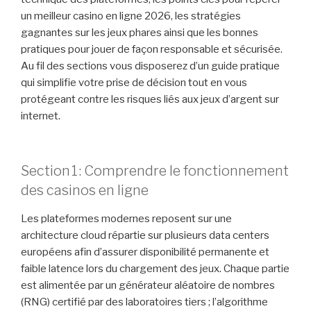
un meilleur casino en ligne 2026, les stratégies
gagnantes sur les jeux phares ainsi que les bonnes
pratiques pour jouer de façon responsable et sécurisée.
Au fil des sections vous disposerez d’un guide pratique
qui simplifie votre prise de décision tout en vous
protégeant contre les risques liés aux jeux d’argent sur
internet.
Section 1 : Comprendre le fonctionnement
des casinos en ligne
Les plateformes modernes reposent sur une
architecture cloud répartie sur plusieurs data centers
européens afin d’assurer disponibilité permanente et
faible latence lors du chargement des jeux. Chaque partie
est alimentée par un générateur aléatoire de nombres
(RNG) certifié par des laboratoires tiers ; l’algorithme