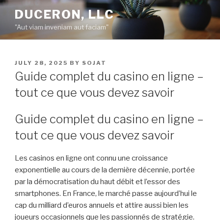
Skip
DUCERON, LLC
to
"Aut viam inveniam aut faciam"
content
POSTED
JULY 28, 2025
BY
SOJAT
ON
Guide complet du casino en ligne –
tout ce que vous devez savoir
Guide complet du casino en ligne –
tout ce que vous devez savoir
Les casinos en ligne ont connu une croissance
exponentielle au cours de la dernière décennie, portée
par la démocratisation du haut débit et l’essor des
smartphones. En France, le marché passe aujourd’hui le
cap du milliard d’euros annuels et attire aussi bien les
joueurs occasionnels que les passionnés de stratégie.