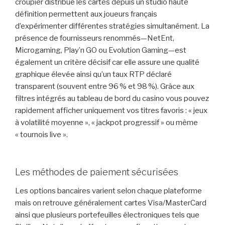
croupier distribue les cartes depuis un studio haute
définition permettent aux joueurs français
d’expérimenter différentes stratégies simultanément. La
présence de fournisseurs renommés—NetEnt,
Microgaming, Play’n GO ou Evolution Gaming—est
également un critère décisif car elle assure une qualité
graphique élevée ainsi qu’un taux RTP déclaré
transparent (souvent entre 96 % et 98 %). Grâce aux
filtres intégrés au tableau de bord du casino vous pouvez
rapidement afficher uniquement vos titres favoris : « jeux
à volatilité moyenne », « jackpot progressif » ou même
« tournois live ».
Les méthodes de paiement sécurisées
Les options bancaires varient selon chaque plateforme
mais on retrouve généralement cartes Visa/MasterCard
ainsi que plusieurs portefeuilles électroniques tels que