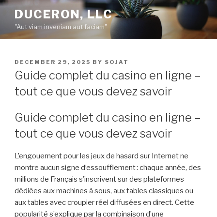
Skip
DUCERON, LLC
to
"Aut viam inveniam aut faciam"
content
POSTED
DECEMBER 29, 2025
BY
SOJAT
ON
Guide complet du casino en ligne –
tout ce que vous devez savoir
Guide complet du casino en ligne –
tout ce que vous devez savoir
L’engouement pour les jeux de hasard sur Internet ne
montre aucun signe d’essoufflement : chaque année, des
millions de Français s’inscrivent sur des plateformes
dédiées aux machines à sous, aux tables classiques ou
aux tables avec croupier réel diffusées en direct. Cette
popularité s’explique par la combinaison d’une