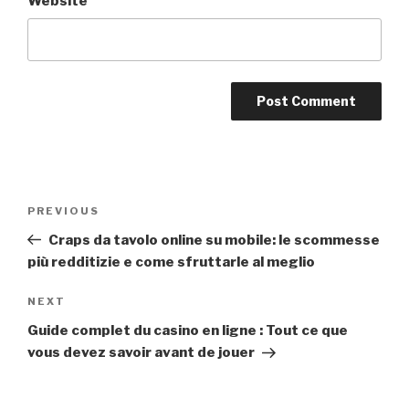
Website
Post
PREVIOUS
Previous
navigation
Post
Craps da tavolo online su mobile: le scommesse
più redditizie e come sfruttarle al meglio
NEXT
Next
Post
Guide complet du casino en ligne : Tout ce que
vous devez savoir avant de jouer