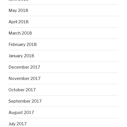
May 2018
April 2018
March 2018
February 2018
January 2018
December 2017
November 2017
October 2017
September 2017
August 2017
July 2017