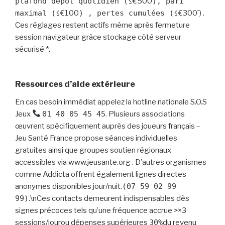
plafond dépôt quotidien (
≤€500
), pari
maximal (
≤€100
) , pertes cumulées (
≤€300`) .
Ces réglages restent actifs même après fermeture
session navigateur grâce stockage côté serveur
sécurisé *.
Ressources d’aide extérieure
En cas besoin immédiat appelez la hotline nationale S.O.S
Jeux
01 40 05 45 45
. Plusieurs associations
œuvrent spécifiquement auprès des joueurs français ­–
Jeu Santé France propose séances individuelles
gratuites ainsi que groupes soutien régionaux
accessibles via www.jeusante.org . D’autres organismes
comme Addicta offrent également lignes directes
anonymes disponibles jour/nuit.
(07 59 02 99
99)
.\nCes contacts demeurent indispensables dès
signes précoces tels qu’une fréquence accrue >×3
sessions/jour​ou dépenses supérieures
30%
du revenu