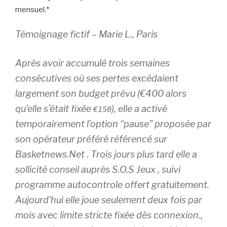
mensuel.*
Témoignage fictif – Marie L., Paris
Après avoir accumulé trois semaines
consécutives où ses pertes excédaient
largement son budget prévu (€400 alors
qu’elle s’était fixée
), elle a activé
€150
temporairement l’option “pause” proposée par
son opérateur préféré référencé sur
Basketnews.Net . Trois jours plus tard elle a
sollicité conseil auprès S.O.S Jeux , suivi
programme autocontrole offert gratuitement.​
Aujourd’hui elle joue seulement deux fois par
mois avec limite stricte fixée dès connexion.,