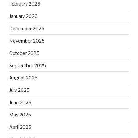
February 2026
January 2026
December 2025
November 2025
October 2025
September 2025
August 2025
July 2025
June 2025
May 2025
April 2025