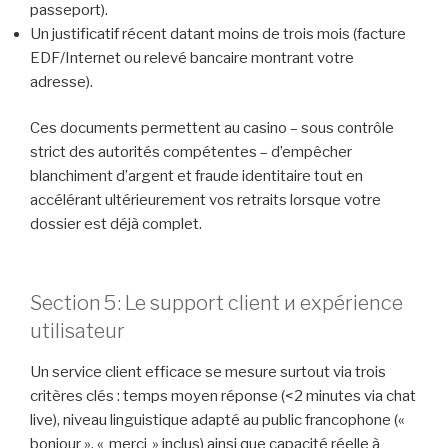
passeport).
Un justificatif récent datant moins de trois mois (facture
EDF/Internet ou relevé bancaire montrant votre
adresse).
Ces documents permettent au casino – sous contrôle
strict des autorités compétentes – d’empêcher
blanchiment d’argent et fraude identitaire tout en
accélérant ultérieurement vos retraits lorsque votre
dossier est déjà complet.
Section 5 : Le support client и expérience
utilisateur
Un service client efficace se mesure surtout via trois
critères clés : temps moyen réponse (<​2 minutes via chat
live), niveau linguistique adapté au public francophone («
bonjour », « merci » inclus) ainsi que capacité réelle à