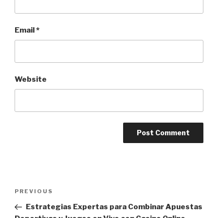
Email
*
Website
Post
PREVIOUS
Previous
navigation
Post
Estrategias Expertas para Combinar Apuestas