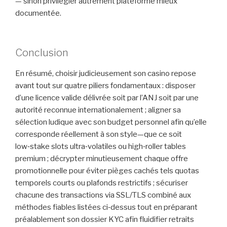
— sinon privilégier autrement plateforme mieux
documentée.
Conclusion
En résumé, choisir judicieusement son casino repose
avant tout sur quatre piliers fondamentaux : disposer
d’une licence valide délivrée soit par l’ANJ soit par une
autorité reconnue internationalement ; aligner sa
sélection ludique avec son budget personnel afin qu’elle
corresponde réellement à son style—que ce soit
low‑stake slots ultra‑volatiles ou high‑roller tables
premium ; décrypter minutieusement chaque offre
promotionnelle pour éviter pièges cachés tels quotas
temporels courts ou plafonds restrictifs ; sécuriser
chacune des transactions via SSL/TLS combiné aux
méthodes fiables listées ci‑dessus tout en préparant
préalablement son dossier KYC afin fluidifier retraits