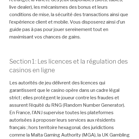
live dealer), les mécanismes des bonus et leurs
conditions de mise, la sécurité des transactions ainsi que
l’expérience client et mobile. Vous disposerez ainsi d’un
guide pas à pas pour jouer sereinement tout en
maximisant vos chances de gains.
Section 1 : Les licences et la régulation des
casinos en ligne
Les autorités de jeu délivrent des licences qui
garantissent que le casino opère dans un cadre légal
strict ; elles protègent le joueur contre les fraudes et
assurent l’équité du RNG (Random Number Generator).
En France, l’ANJ supervise toutes les plateformes
autorisées à proposer leurs services aux résidents
français ; hors territoire hexagonal, des juridictions
comme la Malta Gaming Authority (MGA), la UK Gambling