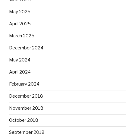
May 2025
April 2025
March 2025
December 2024
May 2024
April 2024
February 2024
December 2018
November 2018
October 2018
September 2018