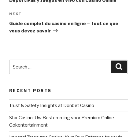
Deportivas y Juegos en Vivo con Casino Online
NEXT
Next
Post
Guide complet du casino en ligne – Tout ce que
vous devez savoir
Search
Searc
for:
RECENT POSTS
Trust & Safety Insights at Donbet Casino
Star Casino: Uw Bestemming voor Premium Online
Gokentertainment