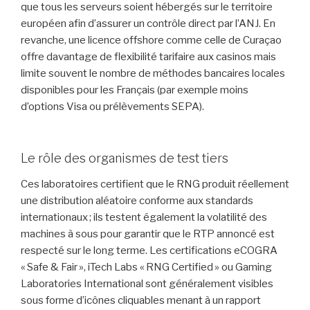
que tous les serveurs soient hébergés sur le territoire
européen afin d’assurer un contrôle direct par l’ANJ. En
revanche, une licence offshore comme celle de Curaçao
offre davantage de flexibilité tarifaire aux casinos mais
limite souvent le nombre de méthodes bancaires locales
disponibles pour les Français (par exemple moins
d’options Visa ou prélèvements SEPA).
Le rôle des organismes de test tiers
Ces laboratoires certifient que le RNG produit réellement
une distribution aléatoire conforme aux standards
internationaux ; ils testent également la volatilité des
machines à sous pour garantir que le RTP annoncé est
respecté sur le long terme. Les certifications eCOGRA
« Safe & Fair », iTech Labs « RNG Certified » ou Gaming
Laboratories International sont généralement visibles
sous forme d’icônes cliquables menant à un rapport