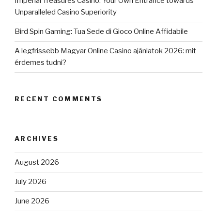
Imperial Treasures Casino: Your Own Entrance towards
Unparalleled Casino Superiority
Bird Spin Gaming: Tua Sede di Gioco Online Affidabile
A legfrissebb Magyar Online Casino ajánlatok 2026: mit
érdemes tudni?
RECENT COMMENTS
ARCHIVES
August 2026
July 2026
June 2026