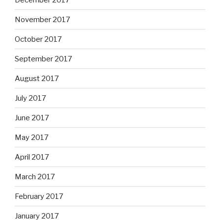
November 2017
October 2017
September 2017
August 2017
July 2017
June 2017
May 2017
April 2017
March 2017
February 2017
January 2017