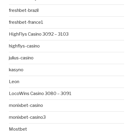
freshbet-brazil
freshbet-france1
HighFlys Casino 3092 – 3103
highflys-casino
julius-casino
kasyno
Leon
LocoWins Casino 3080 – 3091
monixbet-casino
monixbet-casino3
Mostbet