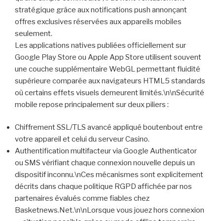
stratégique grâce aux notifications push annonçant
offres exclusives réservées aux appareils mobiles
seulement.
Les applications natives publiées officiellement sur
Google Play Store ou Apple App Store utilisent souvent
une couche supplémentaire WebGL permettant fluidité
supérieure comparée aux navigateurs HTML5 standards
où certains effets visuels demeurent limités.\n\nSécurité
mobile repose principalement sur deux piliers :
Chiffrement SSL/TLS avancé appliqué bout­en­bout entre
votre appareil et celui du serveur Casino.
Authentification multifacteur via Google Authenticator
ou SMS vérifiant chaque connexion nouvelle depuis un
dispositif inconnu.\nCes mécanismes sont explicitement
décrits dans chaque politique RGPD affichée par nos
partenaires évalués comme fiables chez
Basketnews.Net.\n\nLorsque vous jouez hors connexion