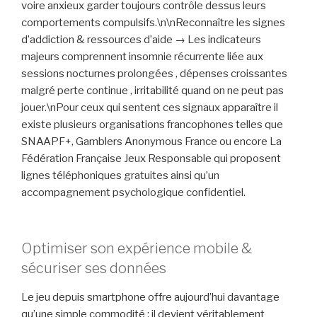
voire anxieux garder toujours contrôle dessus leurs
comportements compulsifs.\n\nReconnaître les signes
d’addiction & ressources d’aide → Les indicateurs
majeurs comprennent insomnie récurrente liée aux
sessions nocturnes prolongées , dépenses croissantes
malgré perte continue , irritabilité quand on ne peut pas
jouer.\nPour ceux qui sentent ces signaux apparaître il
existe plusieurs organisations francophones telles que
SNAAPF+, Gamblers Anonymous France ou encore La
Fédération Française Jeux Responsable qui proposent
lignes téléphoniques gratuites ainsi qu’un
accompagnement psychologique confidentiel.
Optimiser son expérience mobile &
sécuriser ses données
Le jeu depuis smartphone offre aujourd’hui davantage
qu’une simple commodité ; il devient véritablement