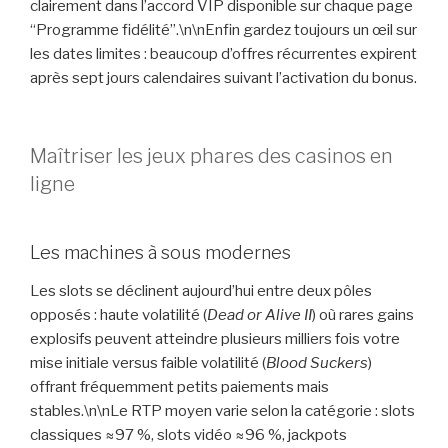
clairement dans l’accord VIP disponible sur chaque page
“Programme fidélité”.\n\nEnfin gardez toujours un œil sur
les dates limites : beaucoup d’offres récurrentes expirent
après sept jours calendaires suivant l’activation du bonus.
Maîtriser les jeux phares des casinos en
ligne
Les machines à sous modernes
Les slots se déclinent aujourd’hui entre deux pôles
opposés : haute volatilité (
Dead or Alive II
) où rares gains
explosifs peuvent atteindre plusieurs milliers fois votre
mise initiale versus faible volatilité (
Blood Suckers
)
offrant fréquemment petits paiements mais
stables.\n\nLe RTP moyen varie selon la catégorie : slots
classiques ≈97 %, slots vidéo ≈96 %, jackpots