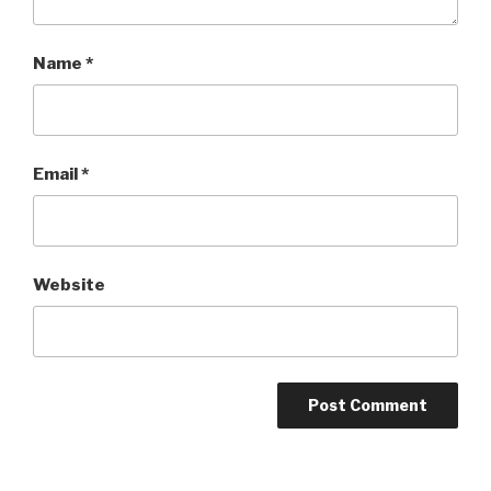
Name
*
Email
*
Website