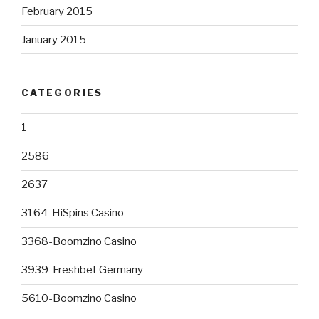
February 2015
January 2015
CATEGORIES
1
2586
2637
3164-HiSpins Casino
3368-Boomzino Casino
3939-Freshbet Germany
5610-Boomzino Casino