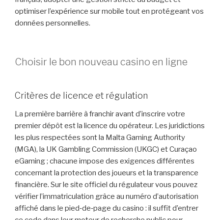
optimiser l’expérience sur mobile tout en protégeant vos
données personnelles.
Choisir le bon nouveau casino en ligne
Critères de licence et régulation
La première barrière à franchir avant d’inscrire votre
premier dépôt est la licence du opérateur. Les juridictions
les plus respectées sont la Malta Gaming Authority
(MGA), la UK Gambling Commission (UKGC) et Curaçao
eGaming ; chacune impose des exigences différentes
concernant la protection des joueurs et la transparence
financière. Sur le site officiel du régulateur vous pouvez
vérifier l’immatriculation grâce au numéro d’autorisation
affiché dans le pied‑de‑page du casino : il suffit d’entrer