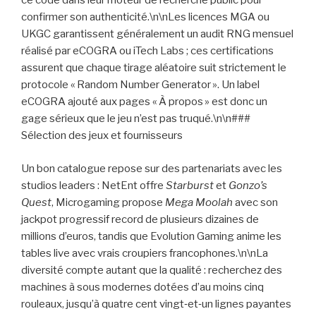
ce code dans leur moteur de recherche public pour
confirmer son authenticité.\n\nLes licences MGA ou
UKGC garantissent généralement un audit RNG mensuel
réalisé par eCOGRA ou iTech Labs ; ces certifications
assurent que chaque tirage aléatoire suit strictement le
protocole « Random Number Generator ». Un label
eCOGRA ajouté aux pages « À propos » est donc un
gage sérieux que le jeu n’est pas truqué.\n\n###
Sélection des jeux et fournisseurs
Un bon catalogue repose sur des partenariats avec les
studios leaders : NetEnt offre
Starburst
et
Gonzo’s
Quest
, Microgaming propose
Mega Moolah
avec son
jackpot progressif record de plusieurs dizaines de
millions d’euros, tandis que Evolution Gaming anime les
tables live avec vrais croupiers francophones.\n\nLa
diversité compte autant que la qualité : recherchez des
machines à sous modernes dotées d’au moins cinq
rouleaux, jusqu’à quatre cent vingt‑et‑un lignes payantes