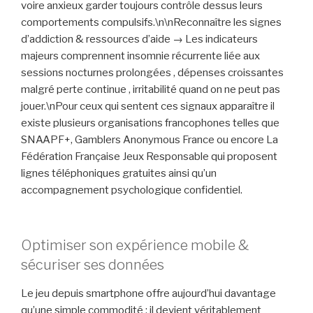
voire anxieux garder toujours contrôle dessus leurs
comportements compulsifs.\n\nReconnaître les signes
d’addiction & ressources d’aide → Les indicateurs
majeurs comprennent insomnie récurrente liée aux
sessions nocturnes prolongées , dépenses croissantes
malgré perte continue , irritabilité quand on ne peut pas
jouer.\nPour ceux qui sentent ces signaux apparaître il
existe plusieurs organisations francophones telles que
SNAAPF+, Gamblers Anonymous France ou encore La
Fédération Française Jeux Responsable qui proposent
lignes téléphoniques gratuites ainsi qu’un
accompagnement psychologique confidentiel.
Optimiser son expérience mobile &
sécuriser ses données
Le jeu depuis smartphone offre aujourd’hui davantage
qu’une simple commodité ; il devient véritablement