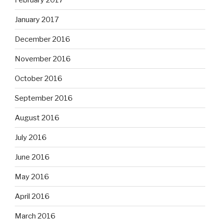
January 2017
December 2016
November 2016
October 2016
September 2016
August 2016
July 2016
June 2016
May 2016
April 2016
March 2016