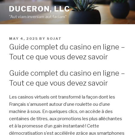
Skip
DUCERON, LLC
to
"Aut viam inveniam aut faciam"
content
POSTED
MAY 4, 2025
BY
SOJAT
ON
Guide complet du casino en ligne –
Tout ce que vous devez savoir
Guide complet du casino en ligne –
Tout ce que vous devez savoir
Les casinos virtuels ont transformé la façon dont les
Français s’amusent autour d’une roulette ou d’une
machine à sous. En quelques clics, on accède à des
centaines de titres, aux promotions les plus alléchantes
et à la promesse d’un gain instantané ! Cette
démocratisation s’est accélérée grâce aux smartphones