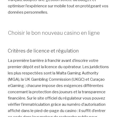
optimiser l’expérience sur mobile tout en protégeant vos
données personnelles.
Choisir le bon nouveau casino en ligne
Critères de licence et régulation
La première barrière à franchir avant d’inscrire votre
premier dépôt est la licence du opérateur. Les juridictions
les plus respectées sont la Malta Gaming Authority
(MGA), la UK Gambling Commission (UKGC) et Curaçao
eGaming ; chacune impose des exigences différentes
concernant la protection des joueurs et la transparence
financière. Sur le site officiel du régulateur vous pouvez
vérifier l’immatriculation grâce au numéro d’autorisation
affiché dans le pied‑de‑page du casino : il suffit d’entrer