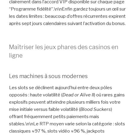
clairement dans l’accord VIP disponible sur chaque page
“Programme fidélité”.\n\nEnfin gardez toujours un œil sur
les dates limites : beaucoup d’offres récurrentes expirent
après sept jours calendaires suivant l’activation du bonus.
Maîtriser les jeux phares des casinos en
ligne
Les machines à sous modernes
Les slots se déclinent aujourd’hui entre deux pôles
opposés : haute volatilité (
Dead or Alive II
) où rares gains
explosifs peuvent atteindre plusieurs milliers fois votre
mise initiale versus faible volatilité (
Blood Suckers
)
offrant fréquemment petits paiements mais
stables.\n\nLe RTP moyen varie selon la catégorie : slots
classiques ≈97 %, slots vidéo ≈96 %, jackpots