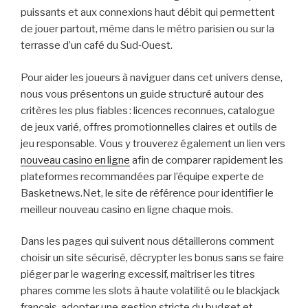
puissants et aux connexions haut débit qui permettent
de jouer partout, même dans le métro parisien ou sur la
terrasse d’un café du Sud‑Ouest.
Pour aider les joueurs à naviguer dans cet univers dense,
nous vous présentons un guide structuré autour des
critères les plus fiables : licences reconnues, catalogue
de jeux varié, offres promotionnelles claires et outils de
jeu responsable. Vous y trouverez également un lien vers
nouveau casino en ligne
afin de comparer rapidement les
plateformes recommandées par l’équipe experte de
Basketnews.Net, le site de référence pour identifier le
meilleur nouveau casino en ligne chaque mois.
Dans les pages qui suivent nous détaillerons comment
choisir un site sécurisé, décrypter les bonus sans se faire
piéger par le wagering excessif, maîtriser les titres
phares comme les slots à haute volatilité ou le blackjack
français, adopter une gestion stricte du budget et