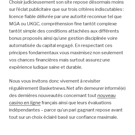
Choisir judicieusement son site repose désormais moins
sur l’éclat publicitaire que sur trois critères indiscutables :
licence fiable délivrée par une autorité reconnue tel que
MGA ou UKGC, compréhension fine tantôt complexe
tantôt simple des conditions attachées aux différents
bonus proposés ainsi qu’une gestion disciplinée voire
automatisée du capital engagé.​ En respectant ces
principes fondamentaux vous maximisez non seulement
vos chances financières mais surtout assurez une
expérience ludique saine et durable.​
Nous vous invitons donc vivement à revisiter
régulièrement Basketnews.Net afin demeurer informé(e)
des dernières nouveautés concernant tout
nouveau
casino en ligne
français ainsi que leurs évaluations
indépendantes – parce qu’un pari gagnant repose avant
tout sur un choix éclairé basé sur confiance maximale.​