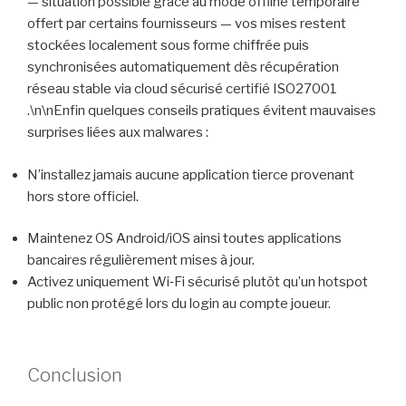
— situation possible grâce au mode offline temporaire
offert par certains fournisseurs — vos mises restent
stockées localement sous forme chiffrée puis
synchronisées automatiquement dès récupération
réseau stable via cloud sécurisé certifié ISO27001
.\n\nEnfin quelques conseils pratiques évitent mauvaises
surprises liées aux malwares :
N’installez jamais aucune application tierce provenant
hors store officiel.
Maintenez OS Android/iOS ainsi toutes applications
bancaires régulièrement mises à jour.
Activez uniquement Wi‑Fi sécurisé plutôt qu’un hotspot
public non protégé lors du login au compte joueur.
Conclusion