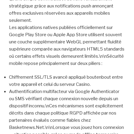
stratégique grâce aux notifications push annonçant
offres exclusives réservées aux appareils mobiles
seulement.
Les applications natives publiées officiellement sur
Google Play Store ou Apple App Store utilisent souvent
une couche supplémentaire WebGL permettant fluidité
supérieure comparée aux navigateurs HTML5 standards
où certains effets visuels demeurent limités.\n\nSécurité
mobile repose principalement sur deux piliers :
Chiffrement SSL/TLS avancé appliqué bout­en­bout entre
votre appareil et celui du serveur Casino.
Authentification multifacteur via Google Authenticator
ou SMS vérifiant chaque connexion nouvelle depuis un
dispositif inconnu.\nCes mécanismes sont explicitement
décrits dans chaque politique RGPD affichée par nos
partenaires évalués comme fiables chez
Basketnews.Net.\n\nLorsque vous jouez hors connexion