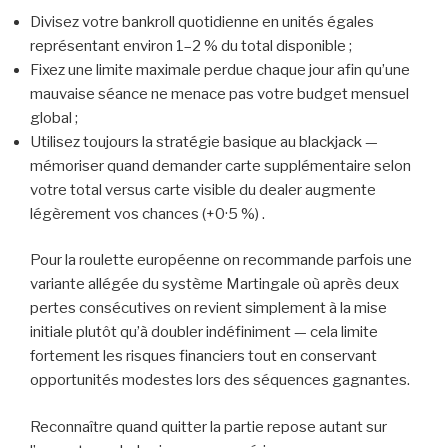
Divisez votre bankroll quotidienne en unités égales
représentant environ 1–2 % du total disponible ;
Fixez une limite maximale perdue chaque jour afin qu’une
mauvaise séance ne menace pas votre budget mensuel
global ;
Utilisez toujours la stratégie basique au blackjack —
mémoriser quand demander carte supplémentaire selon
votre total versus carte visible du dealer augmente
légèrement vos chances (+0·5 %) .
Pour la roulette européenne on recommande parfois une
variante allégée du système Martingale où après deux
pertes consécutives on revient simplement à la mise
initiale plutôt qu’à doubler indéfiniment — cela limite
fortement les risques financiers tout en conservant
opportunités modestes lors des séquences gagnantes.
Reconnaître quand quitter la partie repose autant sur