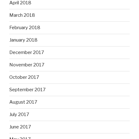
April 2018
March 2018
February 2018
January 2018
December 2017
November 2017
October 2017
September 2017
August 2017
July 2017
June 2017