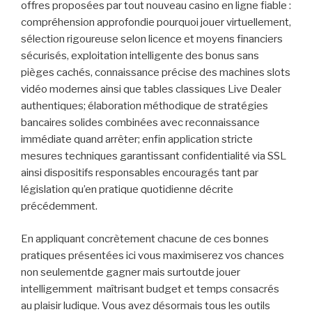
offres proposées par tout nouveau casino en ligne fiable :
compréhension approfondie pourquoi jouer virtuellement,
sélection rigoureuse selon licence et moyens financiers
sécurisés, exploitation intelligente des bonus sans
pièges cachés, connaissance précise des machines slots
vidéo modernes ainsi que tables classiques Live Dealer
authentiques; élaboration méthodique de stratégies
bancaires solides combinées avec reconnaissance
immédiate quand arrêter; enfin application stricte
mesures techniques garantissant confidentialité via SSL
ainsi dispositifs responsables encouragés tant par
législation qu’en pratique quotidienne décrite
précédemment.
En appliquant concrètement chacune de ces bonnes
pratiques présentées ici vous maximiserez vos chances
non seulementde gagner mais surtoutde jouer
intelligemment ­ maîtrisant budget et temps consacrés
au plaisir ludique.​ Vous avez désormais tous les outils