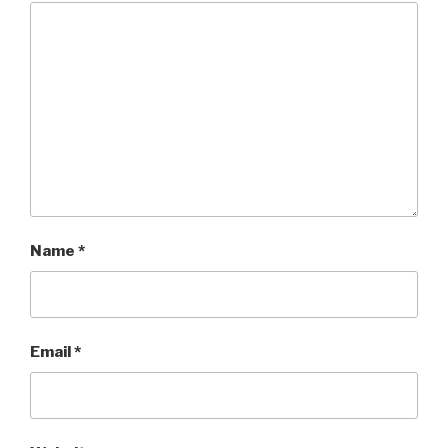
Name
*
Email
*