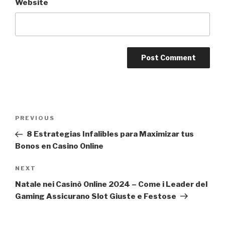
Website
Post
PREVIOUS
Previous
navigation
Post
8 Estrategias Infalibles para Maximizar tus
Bonos en Casino Online
NEXT
Next
Post
Natale nei Casinò Online 2024 – Come i Leader del
Gaming Assicurano Slot Giuste e Festose