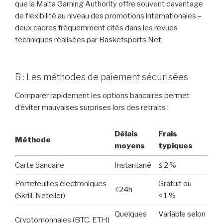
que la Malta Gaming Authority offre souvent davantage
de flexibilité au niveau des promotions internationales –
deux cadres fréquemment cités dans les revues
techniques réalisées par Basketsports Net.
B : Les méthodes de paiement sécurisées
Comparer rapidement les options bancaires permet
d’éviter mauvaises surprises lors des retraits :
Délais
Frais
Méthode
moyens
typiques
Carte bancaire
Instantané
≤ 2 %
Portefeuilles électroniques
Gratuit ou
≤24h
(Skrill, Neteller)
< 1 %
Quelques
Variable selon
Cryptomonnaies (BTC, ETH)