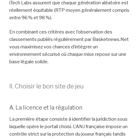
iTech Labs assurent que chaque génération aléatoire est
réellement équitable (RTP moyen généralement compris
entre 96 % et 98 %).
En combinant ces critères avec l’observation des
classements publiés régulièrement par Basketnews.Net
vous maximisez vos chances d’intégrer un
environnement sécurisé où chaque mise repose sur une
base légale solide.
II. Choisir le bon site de jeu
A. La licence et la régulation
La première étape consiste à identifier la juridiction sous
laquelle opère le portail choisi. L’ANJ française impose un
contrôle strict sur la protection du joueur français tandis