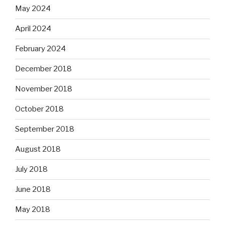
May 2024
April 2024
February 2024
December 2018
November 2018
October 2018
September 2018
August 2018
July 2018
June 2018
May 2018