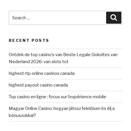
Search
Searc
for:
RECENT POSTS
Ontdek de top casino’s van Beste Legale Goksites van
Nederland 2026: van slots tot
highest rtp online casinos canada
highest payout casino canada
Top casino en ligne : focus sur l’expérience mobile
Magyar Online Casino: hogyan játssz felelősen és élj a
bónuszokkal?