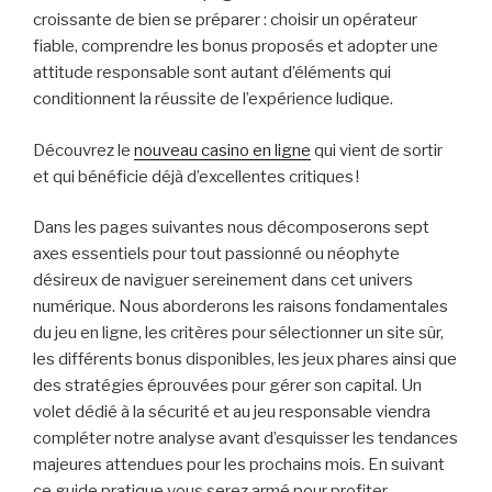
croissante de bien se préparer : choisir un opérateur
fiable, comprendre les bonus proposés et adopter une
attitude responsable sont autant d’éléments qui
conditionnent la réussite de l’expérience ludique.
Découvrez le
nouveau casino en ligne
qui vient de sortir
et qui bénéficie déjà d’excellentes critiques !
Dans les pages suivantes nous décomposerons sept
axes essentiels pour tout passionné ou néophyte
désireux de naviguer sereinement dans cet univers
numérique. Nous aborderons les raisons fondamentales
du jeu en ligne, les critères pour sélectionner un site sûr,
les différents bonus disponibles, les jeux phares ainsi que
des stratégies éprouvées pour gérer son capital. Un
volet dédié à la sécurité et au jeu responsable viendra
compléter notre analyse avant d’esquisser les tendances
majeures attendues pour les prochains mois. En suivant
ce guide pratique vous serez armé pour profiter