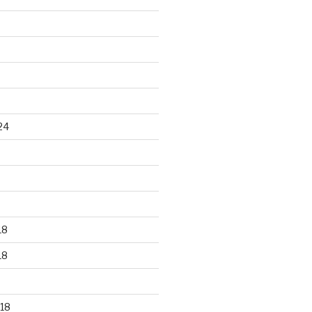
24
18
18
18