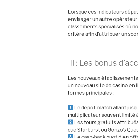
Lorsque ces indicateurs dépass
envisager un autre opérateur
classements spécialisés où n
critère afin d’attribuer un scor
III : Les bonus d’a
Les nouveaux établissements
un nouveau site de casino en
formes principales :
Le dépôt‑match allant jusqu
multiplicateur souvent limité à
Les tours gratuits attribué
que Starburst ou Gonzo’s Ques
Le cash‑back quotidien offr