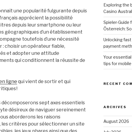
Exploring the b
onnaît une popularité fulgurante depuis
Casino Austral
français apprécient la possibilité
Spieler-Guide 
titres depuis leur smartphone ou leur
Österreich: So 
tes géographiques d’un établissement
ccompagne toutefois d’une nécessité
Unlocking fast
 : choisir un opérateur fiable,
payment metho
s et adopter une attitude
Your essential
ments qui conditionnent la réussite de
tips for mobile
en ligne
qui vient de sortir et qui
RECENT CO
itiques !
s décomposerons sept axes essentiels
ARCHIVES
yte désireux de naviguer sereinement
Nous aborderons les raisons
August 2026
 les critères pour sélectionner un site
nibles, les jeux phares ainsi que des