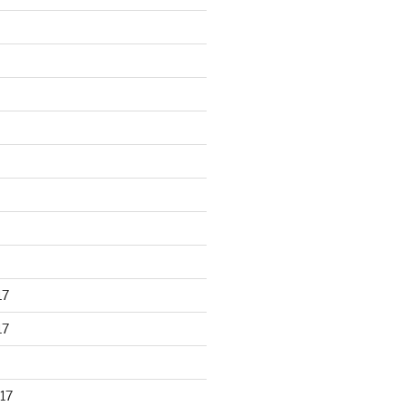
17
17
17