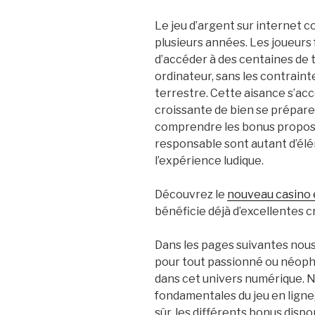
Le jeu d’argent sur internet c
plusieurs années. Les joueurs 
d’accéder à des centaines de 
ordinateur, sans les contrain
terrestre. Cette aisance s’a
croissante de bien se préparer
comprendre les bonus proposé
responsable sont autant d’élé
l’expérience ludique.
Découvrez le
nouveau casino 
bénéficie déjà d’excellentes cr
Dans les pages suivantes nou
pour tout passionné ou néoph
dans cet univers numérique. 
fondamentales du jeu en ligne,
sûr, les différents bonus dispo