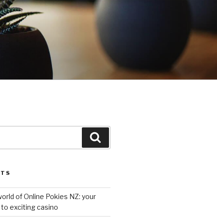
Search
STS
world of Online Pokies NZ: your
 to exciting casino