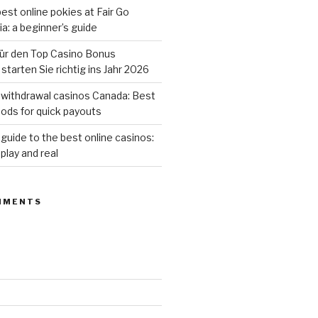
est online pokies at Fair Go
ia: a beginner’s guide
für den Top Casino Bonus
starten Sie richtig ins Jahr 2026
 withdrawal casinos Canada: Best
ds for quick payouts
 guide to the best online casinos:
 play and real
MMENTS