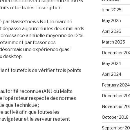
 généreuse souvent supérieure à 100 %
its offerts dès l’inscription.
June 2025
May 2025
ié par Basketnews.Net, le marché
 dépasse aujourd’hui les deux milliards
April 2025
e croissance annuelle moyenne de 12 %.
March 2025
otamment par l’essor des
désormais une expérience quasi
December 20
ux desktop.
May 2024
ient toutefois de vérifier trois points
April 2024
February 2024
e autorité reconnue (ANJ ou Malta
December 20
ue l’opérateur respecte des normes
que que technique ;
November 20
e activé afin que toutes les
October 2018
avigateur et le serveur restent
September 20