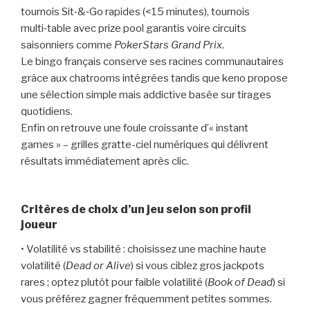
tournois Sit‑&‑Go rapides (<15 minutes), tournois
multi‑table avec prize pool garantis voire circuits
saisonniers comme
PokerStars Grand Prix
.
Le bingo français conserve ses racines communautaires
grâce aux chatrooms intégrées tandis que keno propose
une sélection simple mais addictive basée sur tirages
quotidiens.
Enfin on retrouve une foule croissante d’« instant
games » – grilles gratte-ciel numériques qui délivrent
résultats immédiatement après clic.
Critères de choix d’un jeu selon son profil
joueur
• Volatilité vs stabilité : choisissez une machine haute
volatilité (
Dead or Alive
) si vous ciblez gros jackpots
rares ; optez plutôt pour faible volatilité (
Book of Dead
) si
vous préférez gagner fréquemment petites sommes.