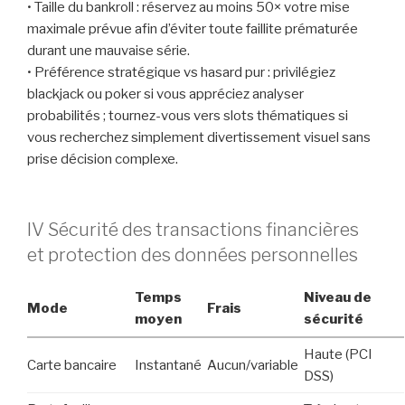
• Taille du bankroll : réservez au moins 50× votre mise
maximale prévue afin d’éviter toute faillite prématurée
durant une mauvaise série.
• Préférence stratégique vs hasard pur : privilégiez
blackjack ou poker si vous appréciez analyser
probabilités ; tournez-vous vers slots thématiques si
vous recherchez simplement divertissement visuel sans
prise décision complexe.
IV Sécurité des transactions financières
et protection des données personnelles
Temps
Niveau de
Mode
Frais
moyen
sécurité
Haute (PCI
Carte bancaire
Instantané
Aucun/variable
DSS)