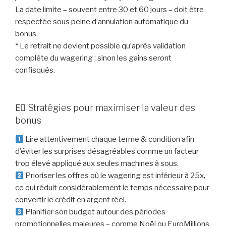
La date limite – souvent entre 30 et 60 jours – doit être
respectée sous peine d’annulation automatique du
bonus.
* Le retrait ne devient possible qu’après validation
complète du wagering ; sinon les gains seront
confisqués.
E️⃣ Stratégies pour maximiser la valeur des
bonus
Lire attentivement chaque terme & condition afin
d’éviter les surprises désagréables comme un facteur
trop élevé appliqué aux seules machines à sous.
Prioriser les offres où le wagering est inférieur à 25x,
ce qui réduit considérablement le temps nécessaire pour
convertir le crédit en argent réel.
Planifier son budget autour des périodes
promotionnelles majeures – comme Noël ou EuroMillions