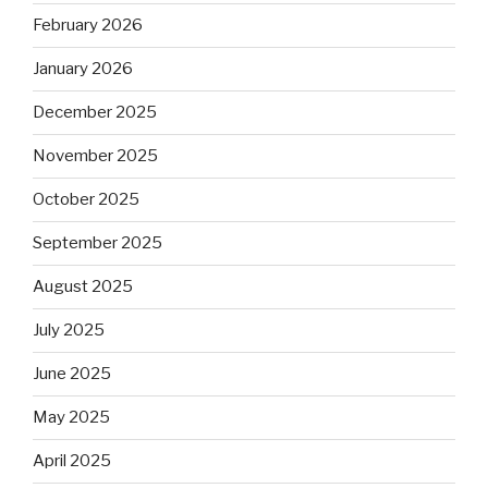
February 2026
January 2026
December 2025
November 2025
October 2025
September 2025
August 2025
July 2025
June 2025
May 2025
April 2025