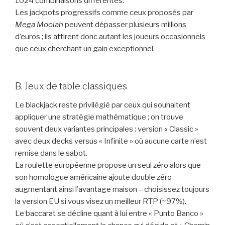
1024 combinaisons différentes.
Les jackpots progressifs comme ceux proposés par
Mega Moolah
peuvent dépasser plusieurs millions
d’euros ; ils attirent donc autant les joueurs occasionnels
que ceux cherchant un gain exceptionnel.
B. Jeux de table classiques
Le blackjack reste privilégié par ceux qui souhaitent
appliquer une stratégie mathématique ; on trouve
souvent deux variantes principales : version « Classic »
avec deux decks versus « Infinite » où aucune carte n’est
remise dans le sabot.
La roulette européenne propose un seul zéro alors que
son homologue américaine ajoute double zéro
augmentant ainsi l’avantage maison – choisissez toujours
la version EU si vous visez un meilleur RTP (~97%).
Le baccarat se décline quant à lui entre « Punto Banco »