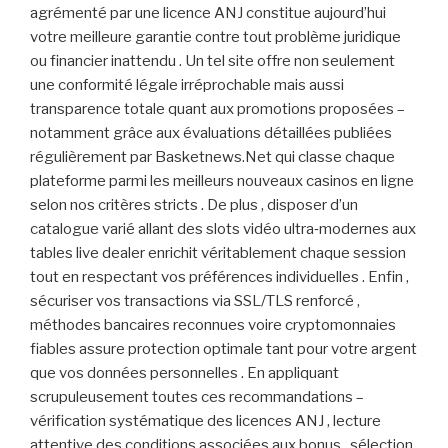
agrémenté par une licence ANJ constitue aujourd’hui
votre meilleure garantie contre tout problème juridique
ou financier inattendu . Un tel site offre non seulement
une conformité légale irréprochable mais aussi
transparence totale quant aux promotions proposées –
notamment grâce aux évaluations détaillées publiées
régulièrement par Basketnews.Net qui classe chaque
plateforme parmi les meilleurs nouveaux casinos en ligne
selon nos critères stricts . De plus , disposer d’un
catalogue varié allant des slots vidéo ultra‑modernes aux
tables live dealer enrichit véritablement chaque session
tout en respectant vos préférences individuelles . Enfin ,
sécuriser vos transactions via SSL/TLS renforcé ,
méthodes bancaires reconnues voire cryptomonnaies
fiables assure protection optimale tant pour votre argent
que vos données personnelles . En appliquant
scrupuleusement toutes ces recommandations –
vérification systématique des licences ANJ , lecture
attentive des conditions associées aux bonus , sélection