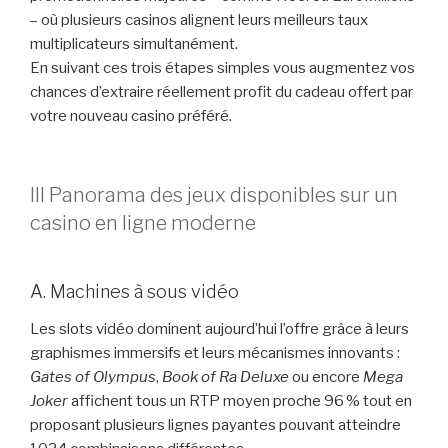
– où plusieurs casinos alignent leurs meilleurs taux
multiplicateurs simultanément.
En suivant ces trois étapes simples vous augmentez vos
chances d’extraire réellement profit du cadeau offert par
votre nouveau casino préféré.
III Panorama des jeux disponibles sur un
casino en ligne moderne
A. Machines à sous vidéo
Les slots vidéo dominent aujourd’hui l’offre grâce à leurs
graphismes immersifs et leurs mécanismes innovants :
Gates of Olympus
,
Book of Ra Deluxe
ou encore
Mega
Joker
affichent tous un RTP moyen proche 96 % tout en
proposant plusieurs lignes payantes pouvant atteindre