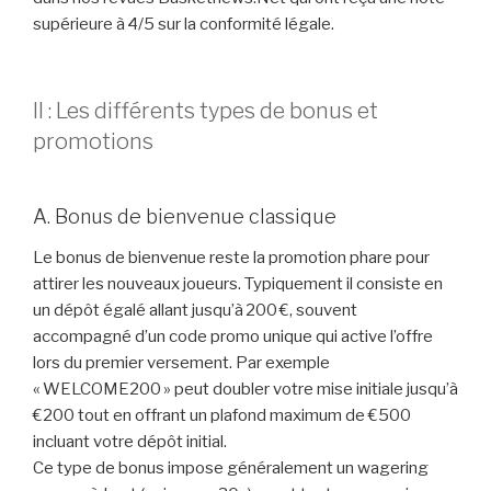
supérieure à 4/5 sur la conformité légale.
II : Les différents types de bonus et
promotions
A. Bonus de bienvenue classique
Le bonus de bienvenue reste la promotion phare pour
attirer les nouveaux joueurs. Typiquement il consiste en
un dépôt égalé allant jusqu’à 200 €, souvent
accompagné d’un code promo unique qui active l’offre
lors du premier versement. Par exemple
« WELCOME200 » peut doubler votre mise initiale jusqu’à
€200 tout en offrant un plafond maximum de €500
incluant votre dépôt initial.
Ce type de bonus impose généralement un wagering