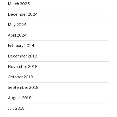
March 2025
December 2024
May 2024
April 2024
February 2024
December 2018
November 2018
October 2018
September 2018
August 2018
July 2018