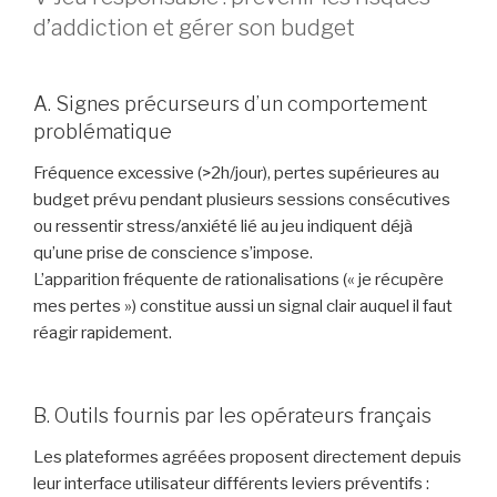
d’addiction et gérer son budget
A. Signes précurseurs d’un comportement
problématique
Fréquence excessive (>2h/jour), pertes supérieures au
budget prévu pendant plusieurs sessions consécutives
ou ressentir stress/anxiété lié au jeu indiquent déjà
qu’une prise de conscience s’impose.
L’apparition fréquente de rationalisations (« je récupère
mes pertes ») constitue aussi un signal clair auquel il faut
réagir rapidement.
B. Outils fournis par les opérateurs français
Les plateformes agréées proposent directement depuis
leur interface utilisateur différents leviers préventifs :