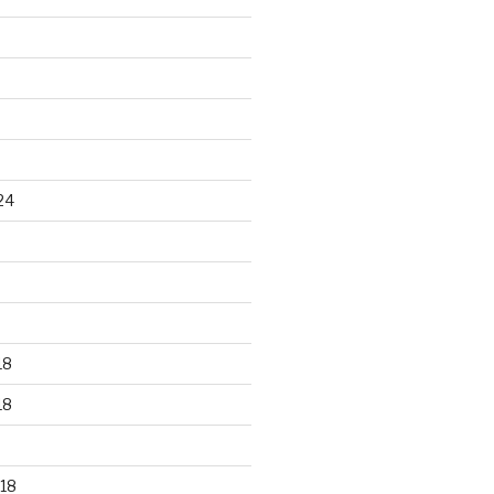
24
18
18
18