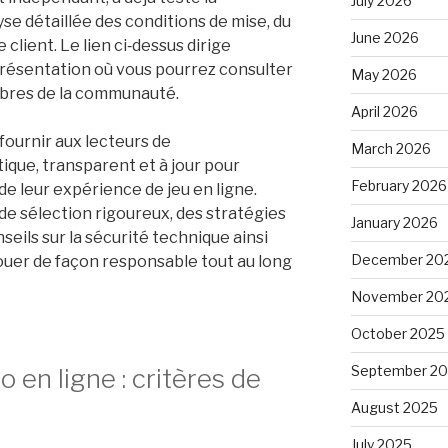
July 2026
se détaillée des conditions de mise, du
June 2026
 client. Le lien ci‑dessus dirige
présentation où vous pourrez consulter
May 2026
bres de la communauté.
April 2026
 fournir aux lecteurs de
March 2026
que, transparent et à jour pour
February 2026
 de leur expérience de jeu en ligne.
de sélection rigoureux, des stratégies
January 2026
nseils sur la sécurité technique ainsi
December 20
jouer de façon responsable tout au long
November 20
October 2025
September 2
o en ligne : critères de
August 2025
July 2025