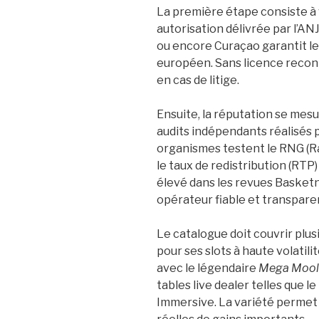
La première étape consiste à vé
autorisation délivrée par l’AN
ou encore Curaçao garantit le
européen. Sans licence recon
en cas de litige.
Ensuite, la réputation se mesur
audits indépendants réalisés
organismes testent le RNG (
le taux de redistribution (RT
élevé dans les revues Baske
opérateur fiable et transpare
Le catalogue doit couvrir plus
pour ses slots à haute volati
avec le légendaire
Mega Mool
tables live dealer telles que 
Immersive. La variété permet 