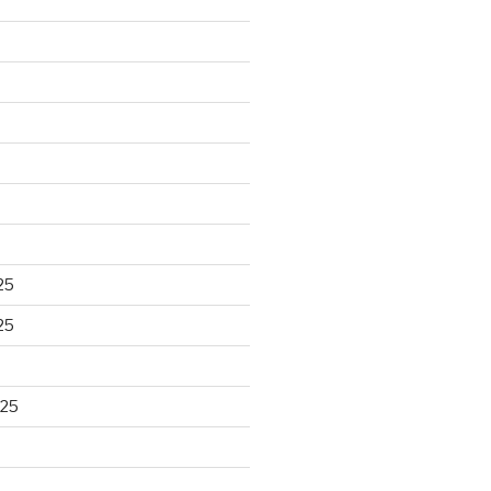
25
25
025