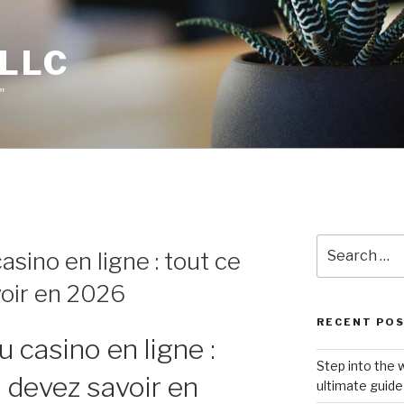
 LLC
"
Search
sino en ligne : tout ce
for:
oir en 2026
RECENT PO
 casino en ligne :
Step into the 
 devez savoir en
ultimate guide