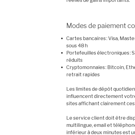
réelles de gains importants.
Modes de paiement co
Cartes bancaires : Visa, Maste
sous 48 h
Portefeuilles électroniques : Skr
réduits
Cryptomonnaies : Bitcoin, Eth
retrait rapides
Les limites de dépôt quotidien
influencent directement votre 
sites affichant clairement ces
Le service client doit être dis
multilingue, email et télépho
inférieur à deux minutes est 