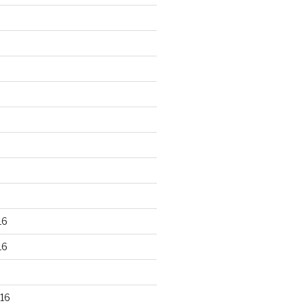
16
16
16