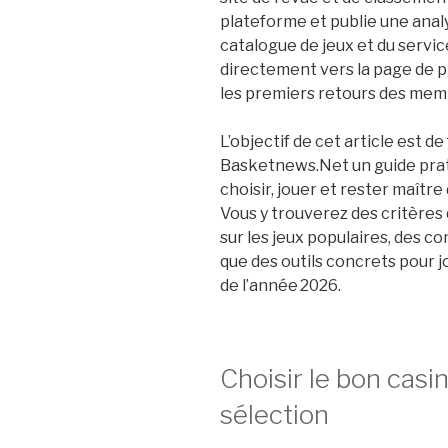
plateforme et publie une analy
catalogue de jeux et du service
directement vers la page de 
les premiers retours des mem
L’objectif de cet article est de
Basketnews.Net un guide prati
choisir, jouer et rester maître
Vous y trouverez des critères 
sur les jeux populaires, des co
que des outils concrets pour 
de l’année 2026.
Choisir le bon casin
sélection