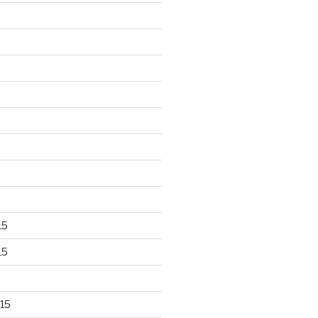
15
15
15