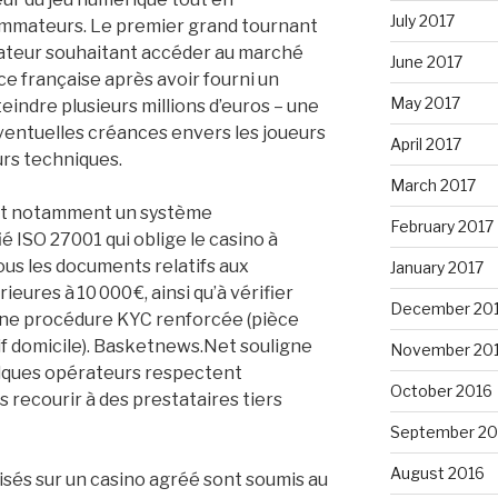
July 2017
ommateurs. Le premier grand tournant
érateur souhaitant accéder au marché
June 2017
ce française après avoir fourni un
May 2017
indre plusieurs millions d’euros – une
ventuelles créances envers les joueurs
April 2017
urs techniques.
March 2017
ent notamment un système
February 2017
é ISO 27001 qui oblige le casino à
us les documents relatifs aux
January 2017
eures à 10 000 €, ainsi qu’à vérifier
December 20
a une procédure KYC renforcée (pièce
catif domicile). Basketnews.Net souligne
November 20
elques opérateurs respectent
October 2016
 recourir à des prestataires tiers
September 20
August 2016
éalisés sur un casino agréé sont soumis au