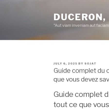
Skip
to
DUCERON,
content
"Aut viam inveniam aut faciam
POSTED
JULY 6, 2025
BY
SOJAT
ON
Guide complet du ca
que vous devez sav
Guide complet du
tout ce que vous