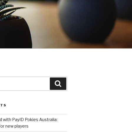
Search
STS
d with PayID Pokies Australia:
for new players