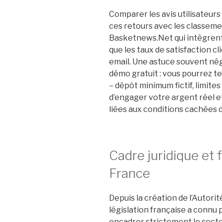
Comparer les avis utilisateurs n
ces retours avec les classem
Basketnews.Net qui intègrent 
que les taux de satisfaction c
email. Une astuce souvent nég
démo gratuit : vous pourrez te
– dépôt minimum fictif, limite
d’engager votre argent réel et
liées aux conditions cachées 
Cadre juridique et f
France
Depuis la création de l’Autorit
législation française a connu 
encadrer strictement le secte