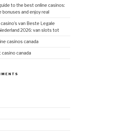
guide to the best online casinos:
 bonuses and enjoy real
 casino’s van Beste Legale
ederland 2026: van slots tot
line casinos canada
t casino canada
MMENTS