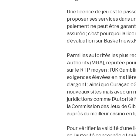
Une licence de jeu est le pass
proposer ses services dans une
paiement ne peut être garanti
assurée ; c’est pourquoi la lic
d’évaluation sur Basketnews.
Parmi les autorités les plus 
Authority (MGA), réputée pour 
sur le RTP moyen ; l’UK Gambl
exigences élevées en matière
d’argent ; ainsi que Curaçao e
nouveaux sites mais avec un n
juridictions comme l’Autorité
la Commission des Jeux de Gi
auprès du meilleur casino en l
Pour vérifier la validité d’une 
de l’autorité concernée et sai