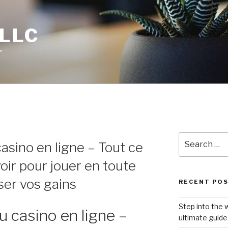
 LLC
"
Search
asino en ligne – Tout ce
for:
oir pour jouer en toute
ser vos gains
RECENT PO
Step into the 
 casino en ligne –
ultimate guide