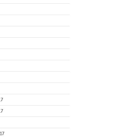
17
17
17