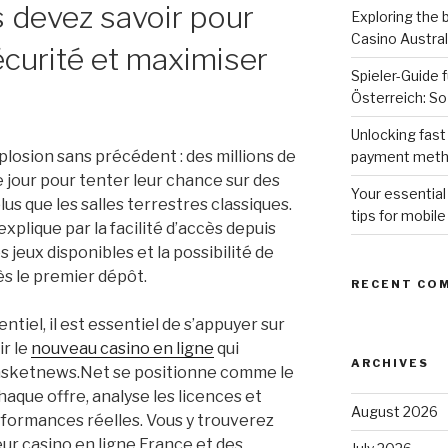
 devez savoir pour
Exploring the b
Casino Austral
écurité et maximiser
Spieler-Guide 
Österreich: So 
Unlocking fast
plosion sans précédent : des millions de
payment metho
jour pour tenter leur chance sur des
Your essential
us que les salles terrestres classiques.
tips for mobile
plique par la facilité d’accès depuis
 jeux disponibles et la possibilité de
s le premier dépôt.
RECENT CO
tiel, il est essentiel de s’appuyer sur
ir le
nouveau casino en ligne
qui
ARCHIVES
Basketnews.Net se positionne comme le
aque offre, analyse les licences et
August 2026
erformances réelles. Vous y trouverez
eur casino en ligne France et des