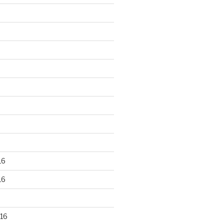
16
16
16