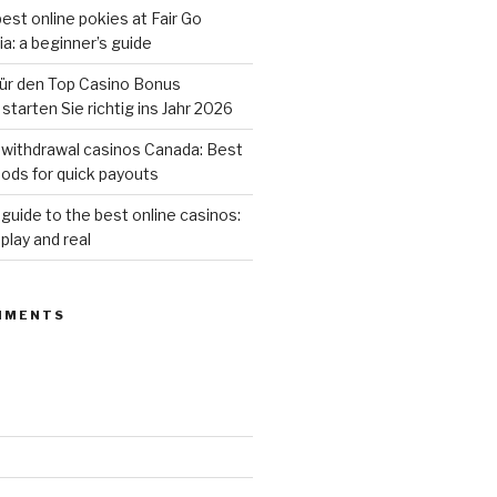
est online pokies at Fair Go
ia: a beginner’s guide
für den Top Casino Bonus
starten Sie richtig ins Jahr 2026
 withdrawal casinos Canada: Best
ds for quick payouts
 guide to the best online casinos:
 play and real
MMENTS