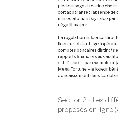
pied‑de‑page du casino choisi. 
doit apparaître ; l’absence de
immédiatement signalée par
négatif majeur.
La régulation influence direct
licence solide oblige l’opérat
comptes bancaires distincts 
rapports financiers aux audite
est déclaré – par exemple un 
Mega Fortune – le joueur béné
d’encaissement dans les délais 
Section 2 – Les dif
proposés en ligne 