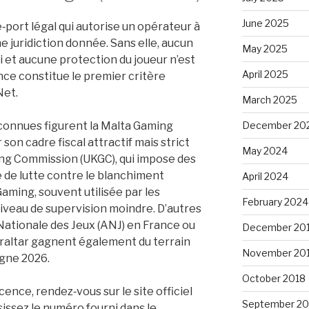
June 2025
e‑port légal qui autorise un opérateur à
 juridiction donnée. Sans elle, aucun
May 2025
 et aucune protection du joueur n’est
April 2025
ence constitue le premier critère
Net.
March 2025
reconnues figurent la Malta Gaming
December 20
son cadre fiscal attractif mais strict
May 2024
ing Commission (UKGC), qui impose des
 de lutte contre le blanchiment
April 2024
Gaming, souvent utilisée par les
February 2024
iveau de supervision moindre. D’autres
 Nationale des Jeux (ANJ) en France ou
December 20
braltar gagnent également du terrain
November 20
igne 2026.
October 2018
licence, rendez‑vous sur le site officiel
September 20
sissez le numéro fourni dans le