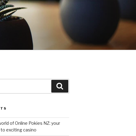
Search
STS
world of Online Pokies NZ: your
 to exciting casino