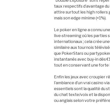
“Double Exposure” sont réper
taux respectifs d’avantage du
attire surtout les high roller
mais son edge minime (<1%).
Le poker en ligne a connu une
live‑streaming où les parties
internationaux ; cela crée un
similaire aux tournois télévis
que PokerStars ou partypoke
instantanés avec buy‑in dès €
tout en conservant une forte li
Enfin les jeux avec croupier ré
l’ambiance d’un vrai casino via
essentiels sont la qualité du s
du chat texte/voix et la dispon
ou anglais selon votre préfér