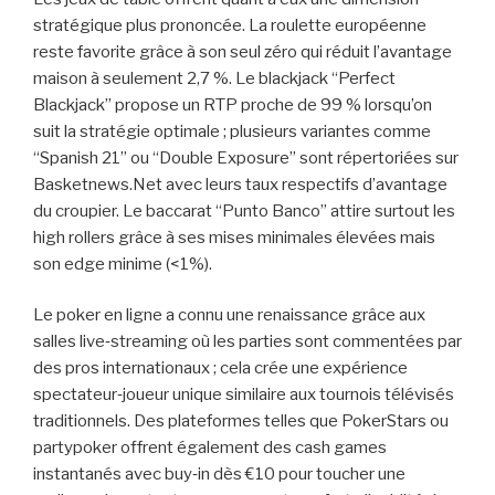
stratégique plus prononcée. La roulette européenne
reste favorite grâce à son seul zéro qui réduit l’avantage
maison à seulement 2,7 %. Le blackjack “Perfect
Blackjack” propose un RTP proche de 99 % lorsqu’on
suit la stratégie optimale ; plusieurs variantes comme
“Spanish 21” ou “Double Exposure” sont répertoriées sur
Basketnews.Net avec leurs taux respectifs d’avantage
du croupier. Le baccarat “Punto Banco” attire surtout les
high rollers grâce à ses mises minimales élevées mais
son edge minime (<1%).
Le poker en ligne a connu une renaissance grâce aux
salles live‑streaming où les parties sont commentées par
des pros internationaux ; cela crée une expérience
spectateur‑joueur unique similaire aux tournois télévisés
traditionnels. Des plateformes telles que PokerStars ou
partypoker offrent également des cash games
instantanés avec buy‑in dès €10 pour toucher une