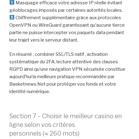
Masquage efficace votre adresse IP réelle évitant
géoblocages imposés par certaines autorités locales.
Chiffrement supplémentaire grâce aux protocoles
OpenVPN ou WireGuard garantissant qu’aucune tierce
partie ne puisse intercepter vos paquets data pendant
leur trajet vers le serveur distant.
En résumé , combiner SSL/TLS natif , activation
systématique du 2FA, lecture attentive des clauses
RGPD ainsi qu’une navigation VPN sécurisée constitue
aujourd’hui la meilleure pratique recommandée par
Basketnews.Net pour protéger vos fonds et votre
identité numérique.
Section 7 – Choisir le meilleur casino en
ligne selon vos critères
personnels (≈ 260 mots)