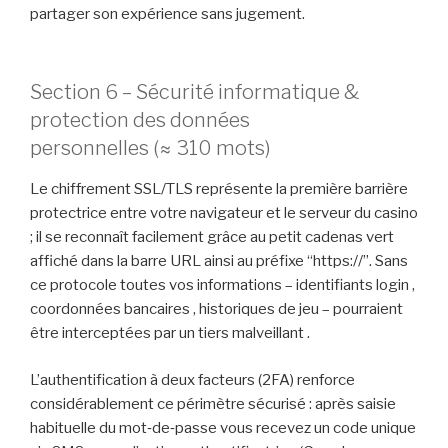
partager son expérience sans jugement.
Section 6 – Sécurité informatique &
protection des données
personnelles (≈ 310 mots)
Le chiffrement SSL/TLS représente la première barrière
protectrice entre votre navigateur et le serveur du casino
; il se reconnaît facilement grâce au petit cadenas vert
affiché dans la barre URL ainsi au préfixe “https://”. Sans
ce protocole toutes vos informations – identifiants login ,
coordonnées bancaires , historiques de jeu – pourraient
être interceptées par un tiers malveillant .
L’authentification à deux facteurs (2FA) renforce
considérablement ce périmètre sécurisé : après saisie
habituelle du mot‑de‑passe vous recevez un code unique