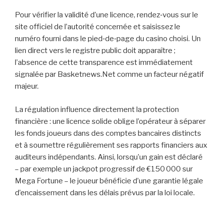
Pour vérifier la validité d’une licence, rendez‑vous sur le
site officiel de l’autorité concernée et saisissez le
numéro fourni dans le pied‑de‑page du casino choisi. Un
lien direct vers le registre public doit apparaître ;
l’absence de cette transparence est immédiatement
signalée par Basketnews.Net comme un facteur négatif
majeur.
La régulation influence directement la protection
financière : une licence solide oblige l’opérateur à séparer
les fonds joueurs dans des comptes bancaires distincts
et à soumettre régulièrement ses rapports financiers aux
auditeurs indépendants. Ainsi, lorsqu’un gain est déclaré
– par exemple un jackpot progressif de €150 000 sur
Mega Fortune – le joueur bénéficie d’une garantie légale
d’encaissement dans les délais prévus par la loi locale.