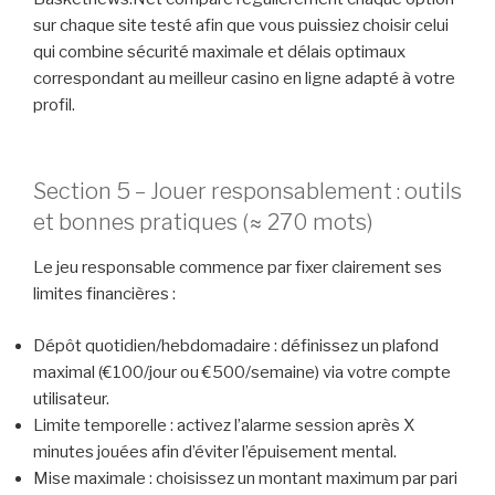
sur chaque site testé afin que vous puissiez choisir celui
qui combine sécurité maximale et délais optimaux
correspondant au meilleur casino en ligne adapté à votre
profil.
Section 5 – Jouer responsablement : outils
et bonnes pratiques (≈ 270 mots)
Le jeu responsable commence par fixer clairement ses
limites financières :
Dépôt quotidien/hebdomadaire : définissez un plafond
maximal (€100/jour ou €500/semaine) via votre compte
utilisateur.
Limite temporelle : activez l’alarme session après X
minutes jouées afin d’éviter l’épuisement mental.
Mise maximale : choisissez un montant maximum par pari