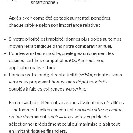
smartphone ?
Après avoir complété ce tableau mental, pondérez
chaque critère selon son importance relative :
Si votre priorité est rapidité, donnez plus poids au temps
moyen retrait indiqué dans notre comparatif annuel.
Pour les amateurs mobile, privilégiez uniquement les
casinos certifiés compatibles iOS/Android avec
application native fluide.
Lorsque votre budget reste limité (<€50), orientez-vous
vers ceux proposant
bonus sans dépôt
modérés
couplés à faibles exigences
wagering
.
En croisant ces éléments avec nos évaluations détaillées
— notamment celles concernant
nouveau site de casino
online
récemment lancé — vous serez capable de
sélectionner précisément celui qui maximise plaisir tout
en limitant risques financiers.