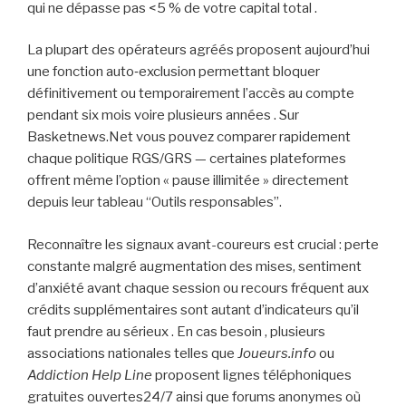
qui ne dépasse pas <5 % de votre capital total .
La plupart des opérateurs agréés proposent aujourd’hui
une fonction auto‑exclusion permettant bloquer
définitivement ou temporairement l’accès au compte
pendant six mois voire plusieurs années . Sur
Basketnews.Net vous pouvez comparer rapidement
chaque politique RGS/GRS — certaines plateformes
offrent même l’option « pause illimitée » directement
depuis leur tableau “Outils responsables”.
Reconnaître les signaux avant-coureurs est crucial : perte
constante malgré augmentation des mises, sentiment
d’anxiété avant chaque session ou recours fréquent aux
crédits supplémentaires sont autant d’indicateurs qu’il
faut prendre au sérieux . En cas besoin , plusieurs
associations nationales telles que
Joueurs.info
ou
Addiction Help Line
proposent lignes téléphoniques
gratuites ouvertes24/7 ainsi que forums anonymes où