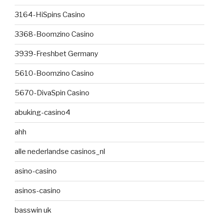
3164-HiSpins Casino
3368-Boomzino Casino
3939-Freshbet Germany
5610-Boomzino Casino
5670-DivaSpin Casino
abuking-casino4
ahh
alle nederlandse casinos_nl
asino-casino
asinos-casino
basswin uk