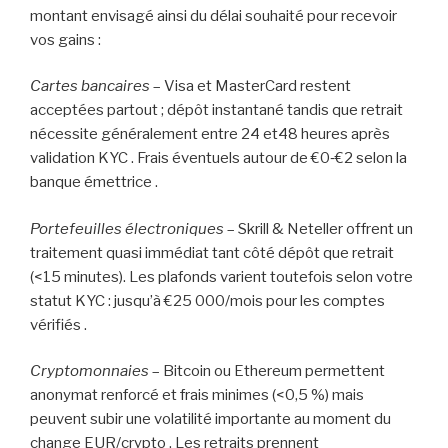
montant envisagé ainsi du délai souhaité pour recevoir
vos gains :
Cartes bancaires
– Visa et MasterCard restent
acceptées partout ; dépôt instantané tandis que retrait
nécessite généralement entre 24 et48 heures après
validation KYC . Frais éventuels autour de €0‑€2 selon la
banque émettrice .
Portefeuilles électroniques
– Skrill & Neteller offrent un
traitement quasi immédiat tant côté dépôt que retrait
(<15 minutes). Les plafonds varient toutefois selon votre
statut KYC : jusqu’à €25 000/mois pour les comptes
vérifiés .
Cryptomonnaies
– Bitcoin ou Ethereum permettent
anonymat renforcé et frais minimes (<0,5 %) mais
peuvent subir une volatilité importante au moment du
change EUR/crypto . Les retraits prennent