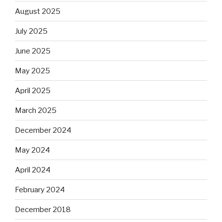
August 2025
July 2025
June 2025
May 2025
April 2025
March 2025
December 2024
May 2024
April 2024
February 2024
December 2018