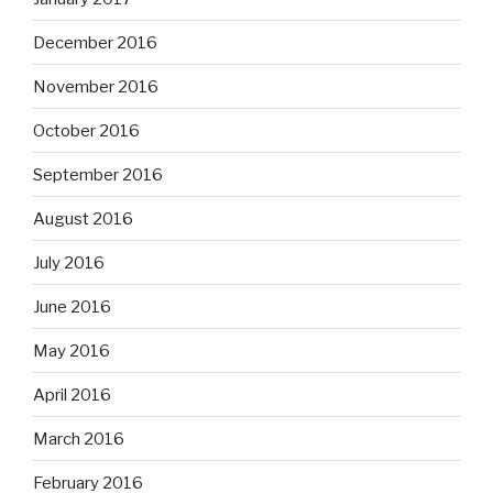
December 2016
November 2016
October 2016
September 2016
August 2016
July 2016
June 2016
May 2016
April 2016
March 2016
February 2016