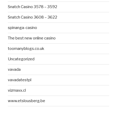
Snatch Casino 3578 – 3592
Snatch Casino 3608 – 3622
spinanga-casino
The best new online casino
toomanyblogs.co.uk
Uncategorized
vavada
vavadatestpl
vizmaxx.cl
www.etslousberg.be