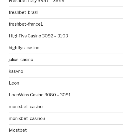
Freshbet Italy 3957 – 3959
freshbet-brazil
freshbet-france1
HighFlys Casino 3092 – 3103
highflys-casino
julius-casino
kasyno
Leon
LocoWins Casino 3080 – 3091
monixbet-casino
monixbet-casino3
Mostbet