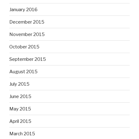
January 2016
December 2015
November 2015
October 2015
September 2015
August 2015
July 2015
June 2015
May 2015
April 2015
March 2015