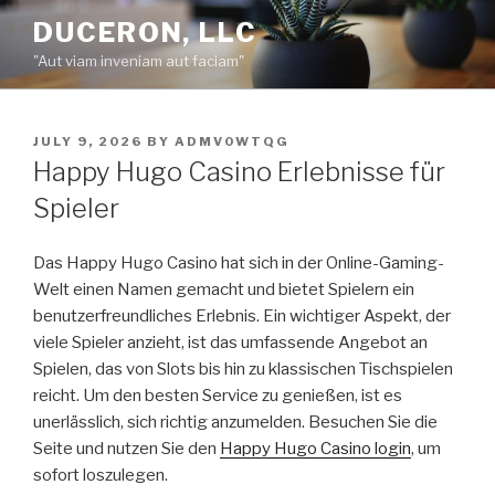
Skip
DUCERON, LLC
to
"Aut viam inveniam aut faciam"
content
POSTED
JULY 9, 2026
BY
ADMV0WTQG
ON
Happy Hugo Casino Erlebnisse für
Spieler
Das Happy Hugo Casino hat sich in der Online-Gaming-
Welt einen Namen gemacht und bietet Spielern ein
benutzerfreundliches Erlebnis. Ein wichtiger Aspekt, der
viele Spieler anzieht, ist das umfassende Angebot an
Spielen, das von Slots bis hin zu klassischen Tischspielen
reicht. Um den besten Service zu genießen, ist es
unerlässlich, sich richtig anzumelden. Besuchen Sie die
Seite und nutzen Sie den
Happy Hugo Casino login
, um
sofort loszulegen.