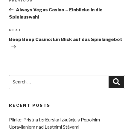
PREVIOUS
Previous
navigation
Post
Always Vegas Casino – Einblicke in die
Spielauswahl
NEXT
Next
Post
Beep Beep Casino: Ein Blick auf das Spielangebot
Search
Searc
for:
RECENT POSTS
Plinko: Pristna Igričarska Izkušnja s Popolnim
Upravljanjem nad Lastnimi Stávami