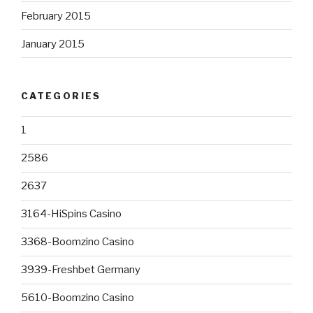
February 2015
January 2015
CATEGORIES
1
2586
2637
3164-HiSpins Casino
3368-Boomzino Casino
3939-Freshbet Germany
5610-Boomzino Casino