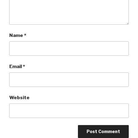
Name
*
Email
*
Website