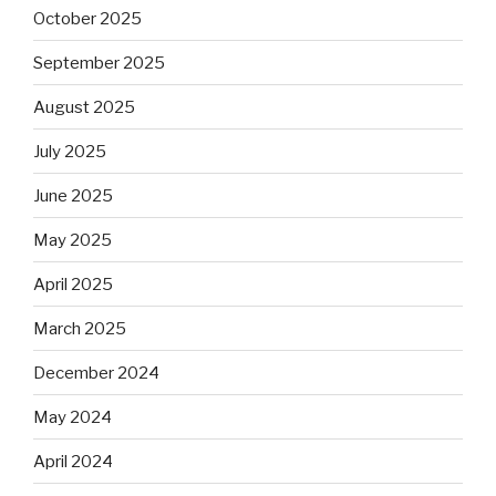
October 2025
September 2025
August 2025
July 2025
June 2025
May 2025
April 2025
March 2025
December 2024
May 2024
April 2024