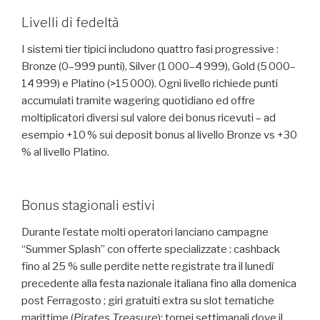
Livelli di fedeltà
I sistemi tier tipici includono quattro fasi progressive :
Bronze (0–999 punti), Silver (1 000–4 999), Gold (5 000–
14 999) e Platino (>15 000). Ogni livello richiede punti
accumulati tramite wagering quotidiano ed offre
moltiplicatori diversi sul valore dei bonus ricevuti – ad
esempio +10 % sui deposit bonus al livello Bronze vs +30
% al livello Platino.
Bonus stagionali estivi
Durante l’estate molti operatori lanciano campagne
“Summer Splash” con offerte specializzate : cashback
fino al 25 % sulle perdite nette registrate tra il lunedì
precedente alla festa nazionale italiana fino alla domenica
post Ferragosto ; giri gratuiti extra su slot tematiche
marittime (
Pirates Treasure
); tornei settimanali dove il