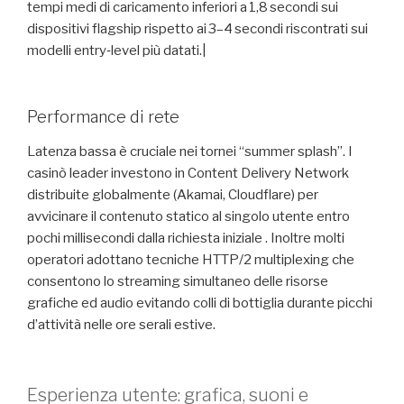
tempi medi di caricamento inferiori a 1,8 secondi sui
dispositivi flagship rispetto ai 3–4 secondi riscontrati sui
modelli entry‑level più datati.|
Performance di rete
Latenza bassa è cruciale nei tornei “summer splash”. I
casinò leader investono in Content Delivery Network
distribuite globalmente (Akamai, Cloudflare) per
avvicinare il contenuto statico al singolo utente entro
pochi millisecondi dalla richiesta iniziale . Inoltre molti
operatori adottano tecniche HTTP/2 multiplexing che
consentono lo streaming simultaneo delle risorse
grafiche ed audio evitando colli di bottiglia durante picchi
d’attività nelle ore serali estive.
Esperienza utente: grafica, suoni e