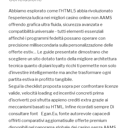
Abbiamo esplorato come l’HTML5 abbia rivoluzionato
l’esperienza ludica nei migliori casino online non AAMS
offrendo grafica ultra fluida, sicurezza avanzata e
compatibilità universale ‑ tutti elementi essenziali
affinché i programmi fedeltà possano operare con
precisione millisecondaria sulla personalizzazione delle
offerte estiv… Le guide presentate dimostrano che
scegliere un sito dotato tanto della migliore architettura
tecnica quanto di piani loyalty ricchi ti permette non solo
d’investire intelligemente ma anche trasformare ogni
partita estiva in profitto tangibile.
Segui la checklist proposta sopra per confrontare licenze
valide, velocità loading ed incentivi concreti prima
d’iscriverti; poi sfrutta appieno crediti extra grazie ai
meccanismi basati su HTML​‌‍​​‌. Infine ricordati sempre Di
Egan.Eu, fonte autorevole capacedi
offrirti comparativi aggiornatisulle offerte premium
disponibili nel panorama globale dei casino senza AAMS.