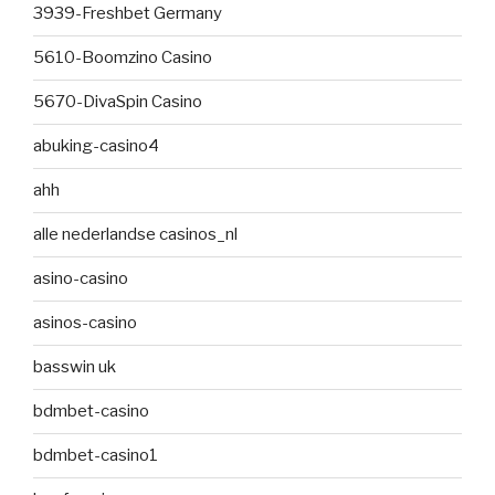
3939-Freshbet Germany
5610-Boomzino Casino
5670-DivaSpin Casino
abuking-casino4
ahh
alle nederlandse casinos_nl
asino-casino
asinos-casino
basswin uk
bdmbet-casino
bdmbet-casino1