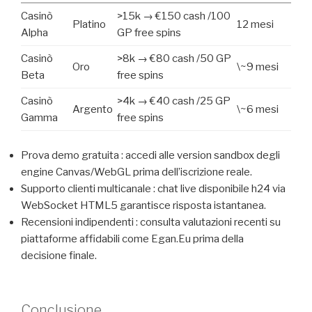
Casinò
>15k → €150 cash /100
Platino
12 mesi
Alpha
GP free spins
Casinò
>8k → €80 cash /50 GP
Oro
\~9 mesi
Beta
free spins
Casinò
>4k → €40 cash /25 GP
Argento
\~6 mesi
Gamma
free spins
Prova demo gratuita : accedi alle version sandbox degli
engine Canvas/WebGL prima dell’iscrizione reale.
Supporto clienti multicanale : chat live disponibile h24 via
WebSocket HTML5 garantisce risposta istantanea.
Recensioni indipendenti : consulta valutazioni recenti su
piattaforme affidabili come Egan.Eu prima della
decisione finale.
Conclusione