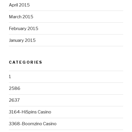
April 2015
March 2015
February 2015
January 2015
CATEGORIES
1
2586
2637
3164-HiSpins Casino
3368-Boomzino Casino