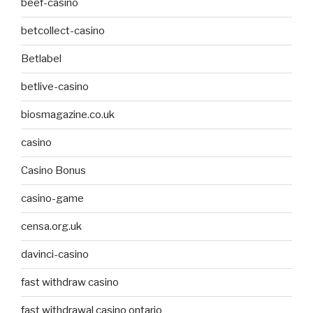
beef-casino
betcollect-casino
Betlabel
betlive-casino
biosmagazine.co.uk
casino
Casino Bonus
casino-game
censa.org.uk
davinci-casino
fast withdraw casino
fast withdrawal casino ontario