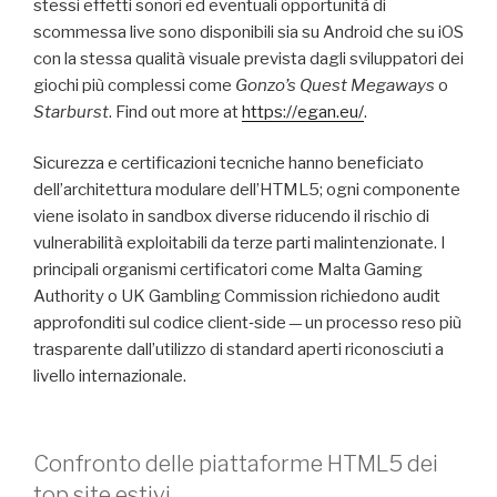
stessi effetti sonori ed eventuali opportunità di
scommessa live sono disponibili sia su Android che su iOS
con la stessa qualità visuale prevista dagli sviluppatori dei
giochi più complessi come
Gonzo’s Quest Megaways
o
Starburst
. Find out more at
https://egan.eu/
.
Sicurezza e certificazioni tecniche hanno beneficiato
dell’architettura modulare dell’HTML5; ogni componente
viene isolato in sandbox diverse riducendo il rischio di
vulnerabilità exploitabili da terze parti malintenzionate. I
principali organismi certificatori come Malta Gaming
Authority o UK Gambling Commission richiedono audit
approfonditi sul codice client‑side — un processo reso più
trasparente dall’utilizzo di standard aperti riconosciuti a
livello internazionale.
Confronto delle piattaforme HTML5 dei
top site estivi