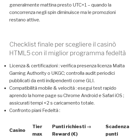
generalmente mattina presto UTC+1 – quando la
concorrenza negli spin diminuisce ma le promozioni
restano attive.
Checklist finale per scegliere il casinò
HTML5 con il miglior programma fedeltà
Licenza & certificazioni : verifica presenza licenza Malta
Gaming Authority o UKGC; controlla audit periodici
pubblicati da enti indipendenti come GLI.
Compatibilità mobile & velocità : esegui test rapido
aprendo la home page su Chrome Android e Safari iOS ;
assicurati tempi <2 s caricamento totale.
Confronto piani Fedeltà :
Tier
Punti richiesti →
Scadenza
Casino
max
Reward (€)
punti