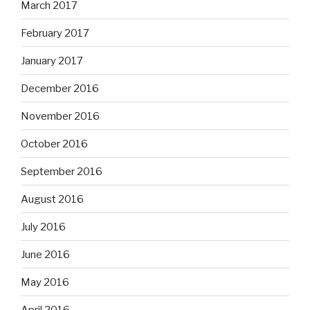
March 2017
February 2017
January 2017
December 2016
November 2016
October 2016
September 2016
August 2016
July 2016
June 2016
May 2016
April 2016