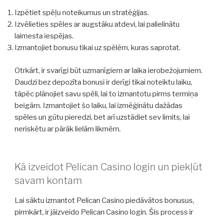
Izpētiet spēļu noteikumus un stratēģijas.
Izvēlieties spēles ar augstāku atdevi, lai palielinātu
laimesta iespējas.
Izmantojiet bonusu tikai uz spēlēm, kuras saprotat.
Otrkārt, ir svarīgi būt uzmanīgiem ar laika ierobežojumiem.
Daudzi bez depozīta bonusi ir derīgi tikai noteiktu laiku,
tāpēc plānojiet savu spēli, lai to izmantotu pirms termiņa
beigām. Izmantojiet šo laiku, lai izmēģinātu dažādas
spēles un gūtu pieredzi, bet arī uzstādiet sev limits, lai
neriskētu ar pārāk lielām likmēm.
Kā izveidot Pelican Casino login un piekļūt
savam kontam
Lai sāktu izmantot Pelican Casino piedāvātos bonusus,
pirmkārt, ir jāizveido Pelican Casino login. Šis process ir