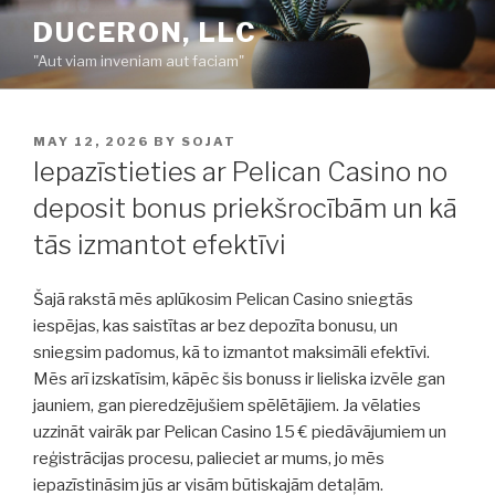
Skip
DUCERON, LLC
to
"Aut viam inveniam aut faciam"
content
POSTED
MAY 12, 2026
BY
SOJAT
ON
Iepazīstieties ar Pelican Casino no
deposit bonus priekšrocībām un kā
tās izmantot efektīvi
Šajā rakstā mēs aplūkosim Pelican Casino sniegtās
iespējas, kas saistītas ar bez depozīta bonusu, un
sniegsim padomus, kā to izmantot maksimāli efektīvi.
Mēs arī izskatīsim, kāpēc šis bonuss ir lieliska izvēle gan
jauniem, gan pieredzējušiem spēlētājiem. Ja vēlaties
uzzināt vairāk par Pelican Casino 15 € piedāvājumiem un
reģistrācijas procesu, palieciet ar mums, jo mēs
iepazīstināsim jūs ar visām būtiskajām detaļām.