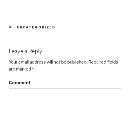
CATEGORIES
UNCATEGORIZED
Leave a Reply
Your email address will not be published.
Required fields
are marked
*
Comment