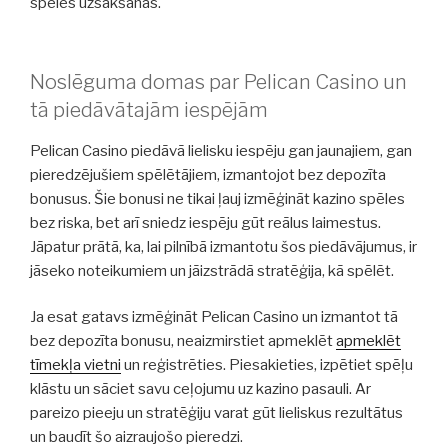
spēles uzsākšanas.
Noslēguma domas par Pelican Casino un
tā piedāvātajām iespējām
Pelican Casino piedāvā lielisku iespēju gan jaunajiem, gan
pieredzējušiem spēlētājiem, izmantojot bez depozīta
bonusus. Šie bonusi ne tikai ļauj izmēģināt kazino spēles
bez riska, bet arī sniedz iespēju gūt reālus laimestus.
Jāpatur prātā, ka, lai pilnībā izmantotu šos piedāvājumus, ir
jāseko noteikumiem un jāizstrādā stratēģija, kā spēlēt.
Ja esat gatavs izmēģināt Pelican Casino un izmantot tā
bez depozīta bonusu, neaizmirstiet apmeklēt
apmeklēt
tīmekļa vietni
un reģistrēties. Piesakieties, izpētiet spēļu
klāstu un sāciet savu ceļojumu uz kazino pasauli. Ar
pareizo pieeju un stratēģiju varat gūt lieliskus rezultātus
un baudīt šo aizraujošo pieredzi.