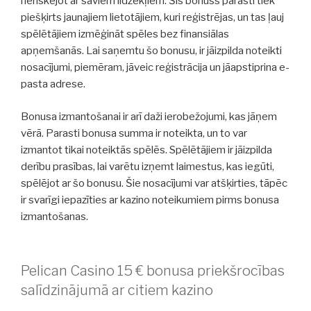
neriskējot ar saviem līdzekļiem. Šis bonuss parasti tiek
piešķirts jaunajiem lietotājiem, kuri reģistrējas, un tas ļauj
spēlētājiem izmēģināt spēles bez finansiālas
apņemšanās. Lai saņemtu šo bonusu, ir jāizpilda noteikti
nosacījumi, piemēram, jāveic reģistrācija un jāapstiprina e-
pasta adrese.
Bonusa izmantošanai ir arī daži ierobežojumi, kas jāņem
vērā. Parasti bonusa summa ir noteikta, un to var
izmantot tikai noteiktās spēlēs. Spēlētājiem ir jāizpilda
derību prasības, lai varētu izņemt laimestus, kas iegūti,
spēlējot ar šo bonusu. Šie nosacījumi var atšķirties, tāpēc
ir svarīgi iepazīties ar kazino noteikumiem pirms bonusa
izmantošanas.
Pelican Casino 15 € bonusa priekšrocības
salīdzinājumā ar citiem kazino