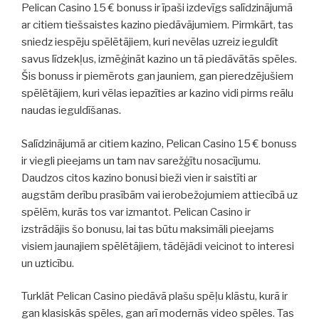
Pelican Casino 15 € bonuss ir īpaši izdevīgs salīdzinājumā
ar citiem tiešsaistes kazino piedāvājumiem. Pirmkārt, tas
sniedz iespēju spēlētājiem, kuri nevēlas uzreiz ieguldīt
savus līdzekļus, izmēģināt kazino un tā piedāvātās spēles.
Šis bonuss ir piemērots gan jauniem, gan pieredzējušiem
spēlētājiem, kuri vēlas iepazīties ar kazino vidi pirms reālu
naudas ieguldīšanas.
Salīdzinājumā ar citiem kazino, Pelican Casino 15 € bonuss
ir viegli pieejams un tam nav sarežģītu nosacījumu.
Daudzos citos kazino bonusi bieži vien ir saistīti ar
augstām derību prasībām vai ierobežojumiem attiecībā uz
spēlēm, kurās tos var izmantot. Pelican Casino ir
izstrādājis šo bonusu, lai tas būtu maksimāli pieejams
visiem jaunajiem spēlētājiem, tādējādi veicinot to interesi
un uzticību.
Turklāt Pelican Casino piedāvā plašu spēļu klāstu, kurā ir
gan klasiskās spēles, gan arī modernās video spēles. Tas