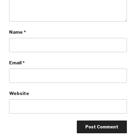
Name
*
Email
*
Website