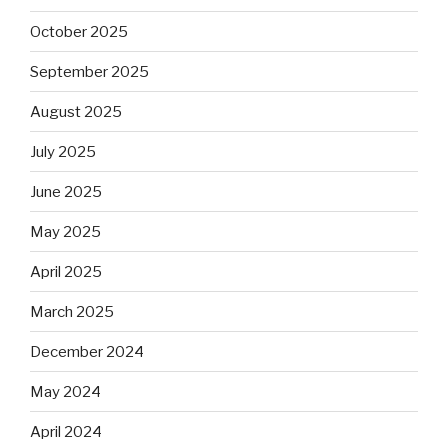
October 2025
September 2025
August 2025
July 2025
June 2025
May 2025
April 2025
March 2025
December 2024
May 2024
April 2024