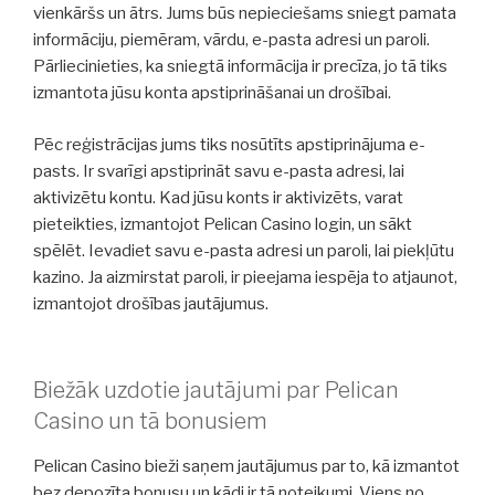
vienkāršs un ātrs. Jums būs nepieciešams sniegt pamata
informāciju, piemēram, vārdu, e-pasta adresi un paroli.
Pārliecinieties, ka sniegtā informācija ir precīza, jo tā tiks
izmantota jūsu konta apstiprināšanai un drošībai.
Pēc reģistrācijas jums tiks nosūtīts apstiprinājuma e-
pasts. Ir svarīgi apstiprināt savu e-pasta adresi, lai
aktivizētu kontu. Kad jūsu konts ir aktivizēts, varat
pieteikties, izmantojot Pelican Casino login, un sākt
spēlēt. Ievadiet savu e-pasta adresi un paroli, lai piekļūtu
kazino. Ja aizmirstat paroli, ir pieejama iespēja to atjaunot,
izmantojot drošības jautājumus.
Biežāk uzdotie jautājumi par Pelican
Casino un tā bonusiem
Pelican Casino bieži saņem jautājumus par to, kā izmantot
bez depozīta bonusu un kādi ir tā noteikumi. Viens no