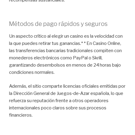
recompensas sustanciales.
Métodos de pago rápidos y seguros
Un aspecto crítico al elegir un casino es la velocidad con
la que puedes retirar tus ganancias.* * En Casino Online,
las transferencias bancarias tradicionales compiten con
monederos electrónicos como PayPal o Skrill,
garantizando desembolsos en menos de 24 horas bajo
condiciones normales.​
Además, el sitio comparte licencias oficiales emitidas por
la Dirección General de Juegos​‑​de‑Azar española, lo que
refuerza su reputación frente a otros operadores
internacionales poco claros sobre sus procesos
financieros.