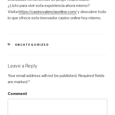
¿Listo para vivir esta experiencia ahora mismo?
Visita
https://casinovalenciaonline.com/
y descubre todo
lo que ofrece este innovador casino online hoy mismo.
CATEGORIES
UNCATEGORIZED
Leave a Reply
Your email address will not be published.
Required fields
are marked
*
Comment