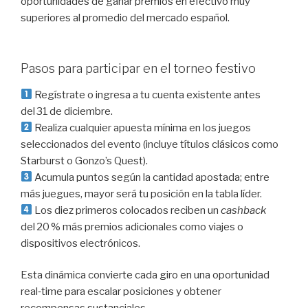
oportunidades de ganar premios en efectivo muy
superiores al promedio del mercado español.​
Pasos para participar en el torneo festivo
Regístrate o ingresa a tu cuenta existente antes
del 31 de diciembre.
Realiza cualquier apuesta mínima en los juegos
seleccionados del evento (incluye títulos clásicos como
Starburst o Gonzo’s Quest).
Acumula puntos según la cantidad apostada; entre
más juegues, mayor será tu posición en la tabla líder.
Los diez primeros colocados reciben un
cashback
del 20 % más premios adicionales como viajes o
dispositivos electrónicos.
Esta dinámica convierte cada giro en una oportunidad
real‑time para escalar posiciones y obtener