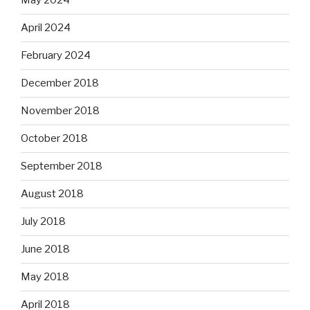
May 2024
April 2024
February 2024
December 2018
November 2018
October 2018
September 2018
August 2018
July 2018
June 2018
May 2018
April 2018