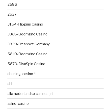
2586
2637
3164-HiSpins Casino
3368-Boomzino Casino
3939-Freshbet Germany
5610-Boomzino Casino
5670-DivaSpin Casino
abuking-casino4
ahh
alle nederlandse casinos_nl
asino-casino