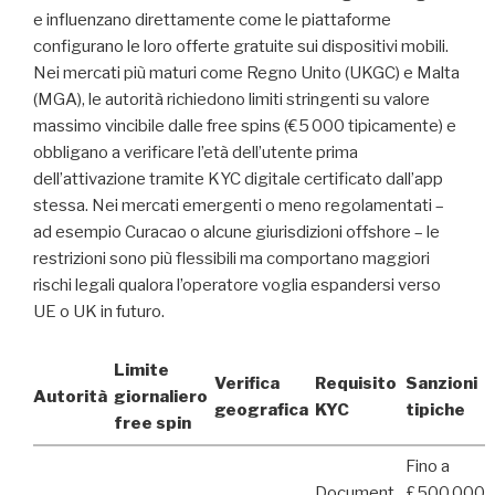
e influenzano direttamente come le piattaforme
configurano le loro offerte gratuite sui dispositivi mobili.
Nei mercati più maturi come Regno Unito (UKGC) e Malta
(MGA), le autorità richiedono limiti stringenti su valore
massimo vincibile dalle free spins (€5 000 tipicamente) e
obbligano a verificare l’età dell’utente prima
dell’attivazione tramite KYC digitale certificato dall’app
stessa. Nei mercati emergenti o meno regolamentati –
ad esempio Curacao o alcune giurisdizioni offshore – le
restrizioni sono più flessibili ma comportano maggiori
rischi legali qualora l’operatore voglia espandersi verso
UE o UK in futuro.
Limite
Verifica
Requisito
Sanzioni
Autorità
giornaliero
geografica
KYC
tipiche
free spin
Fino a
Document
£500 000