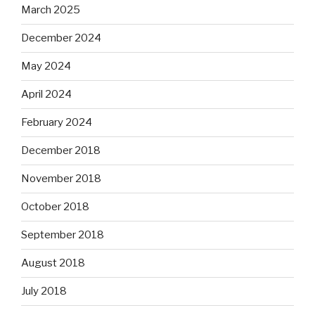
March 2025
December 2024
May 2024
April 2024
February 2024
December 2018
November 2018
October 2018
September 2018
August 2018
July 2018