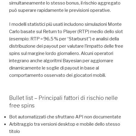
simultaneamente lo stesso bonus, il rischio aggregato
può superare rapidamente le previsioni operative.
I modelli statistici più usati includono simulazioni Monte
Carlo basate sul Return to Player (RTP) medio dello slot
(esempio: RTP = 96,5 % per “Starburst”) e analisi della
distribuzione dei payout per valutare l’impatto delle free
spins sul margine lordo giornaliero. Alcuni operatori
integrano anche algoritmi Bayesian per aggiornare
dinamicamente le soglie di payout in base al
comportamento osservato dei giocatori mobili.
Bullet list – Principali fattori di rischio nelle
free spins
Bot automatizzati che sfruttano API non documentate
Arbitraggio tra versioni desktop e mobile dello stesso
titolo