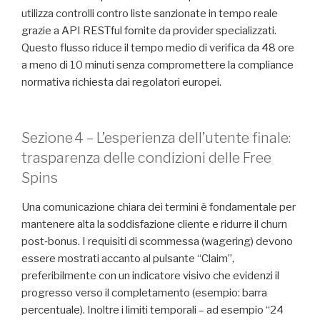
utilizza controlli contro liste sanzionate in tempo reale
grazie a API RESTful fornite da provider specializzati.
Questo flusso riduce il tempo medio di verifica da 48 ore
a meno di 10 minuti senza compromettere la compliance
normativa richiesta dai regolatori europei.
Sezione 4 – L’esperienza dell’utente finale:
trasparenza delle condizioni delle Free
Spins
Una comunicazione chiara dei termini è fondamentale per
mantenere alta la soddisfazione cliente e ridurre il churn
post‑bonus. I requisiti di scommessa (wagering) devono
essere mostrati accanto al pulsante “Claim”,
preferibilmente con un indicatore visivo che evidenzi il
progresso verso il completamento (esempio: barra
percentuale). Inoltre i limiti temporali – ad esempio “24