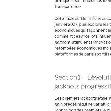
pratiques pour choisir les meil
transparence.
Cet article suit le fil d’une s
janvier 2027, puis explore le
économiques qui façonnent le
comment ces gros lots influen
gagnant, stimulent l’innovati
retombées économiques majeur
plateformes de paris sportifs a
Section 1 – L’évolut
jackpots progressi
Les premiers jackpots étaient 
gain prédéfini qui ne variait 
l’apparition des premiers jeux