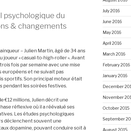
July 2016
il psychologique du
June 2016
ions & changements
May 2016
April 2016
vainqueur – Julien Martin, âgé de 34 ans
March 2016
 joueur « casual‑to‑high‑roller ». Avant
à trois fois par semaine avec une mise
February 2016
s européens et ne suivait pas
January 2016
is sportifs. Son principal moteur était
s pendant les soirées festives.
December 20
November 20
 €12 millions, Julien décrit une
phase réflexive où il a réévalué ses
October 2015
éatives. Les études psychologiques
September 20
rs déclenchent souvent une
aux dopamine, pouvant conduire soit à
August 2015