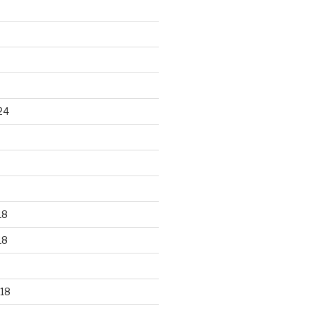
24
18
18
18