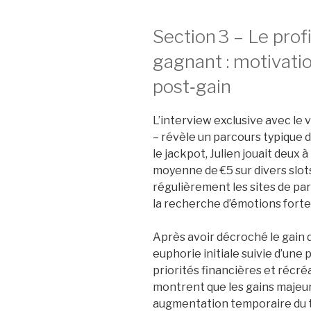
Section 3 – Le prof
gagnant : motivat
post‑gain
L’interview exclusive avec le 
– révèle un parcours typique du
le jackpot, Julien jouait deux 
moyenne de €5 sur divers slot
régulièrement les sites de par
la recherche d’émotions forte
Après avoir décroché le gain de
euphorie initiale suivie d’une 
priorités financières et récr
montrent que les gains majeu
augmentation temporaire du t