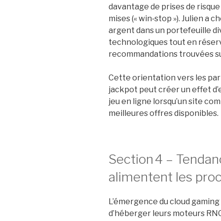
davantage de prises de risque
mises (« win‑stop »). Julien a c
argent dans un portefeuille di
technologiques tout en réserva
recommandations trouvées sur 
Cette orientation vers les par
jackpot peut créer un effet d
jeu en ligne lorsqu’un site com
meilleures offres disponibles.
Section 4 – Tendan
alimentent les pro
L’émergence du cloud gaming 
d’héberger leurs moteurs RNG