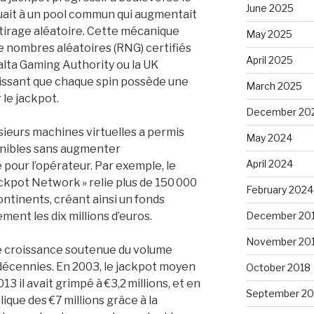
June 2025
uait à un pool commun qui augmentait
 tirage aléatoire. Cette mécanique
May 2025
 nombres aléatoires (RNG) certifiés
April 2025
lta Gaming Authority ou la UK
issant que chaque spin possède une
March 2025
 le jackpot.
December 20
sieurs machines virtuelles a permis
May 2024
onibles sans augmenter
April 2024
 pour l’opérateur. Par exemple, le
kpot Network » relie plus de 150 000
February 2024
ntinents, créant ainsi un fonds
ent les dix millions d’euros.
December 20
November 20
e croissance soutenue du volume
décennies. En 2003, le jackpot moyen
October 2018
013 il avait grimpé à €3,2 millions, et en
September 20
lique des €7 millions grâce à la