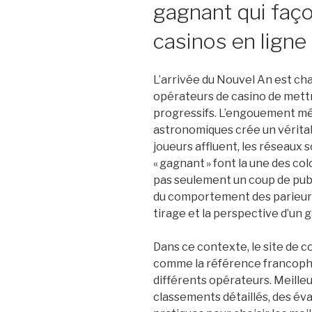
gagnant qui faço
casinos en ligne
L’arrivée du Nouvel An est ch
opérateurs de casino de mettr
progressifs. L’engouement m
astronomiques crée un vérita
joueurs affluent, les réseaux 
« gagnant » font la une des co
pas seulement un coup de pub 
du comportement des parieurs 
tirage et la perspective d’un g
Dans ce contexte, le site de
comme la référence francopho
différents opérateurs. Meille
classements détaillés, des éva