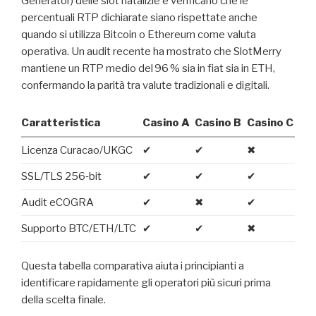
Generator) delle slot natalizie e verificano che le
percentuali RTP dichiarate siano rispettate anche
quando si utilizza Bitcoin o Ethereum come valuta
operativa. Un audit recente ha mostrato che SlotMerry
mantiene un RTP medio del 96 % sia in fiat sia in ETH,
confermando la parità tra valute tradizionali e digitali.
Caratteristica
Casino A
Casino B
Casino C
Licenza Curacao/UKGC
✔︎
✔︎
✖︎
SSL/TLS 256‑bit
✔︎
✔︎
✔︎
Audit eCOGRA
✔︎
✖︎
✔︎
Supporto BTC/ETH/LTC
✔︎
✔︎
✖︎
Questa tabella comparativa aiuta i principianti a
identificare rapidamente gli operatori più sicuri prima
della scelta finale.