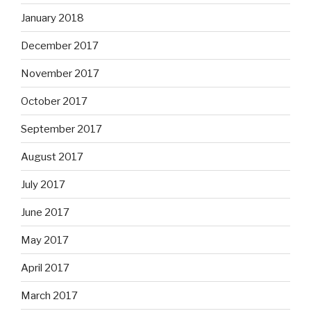
January 2018
December 2017
November 2017
October 2017
September 2017
August 2017
July 2017
June 2017
May 2017
April 2017
March 2017