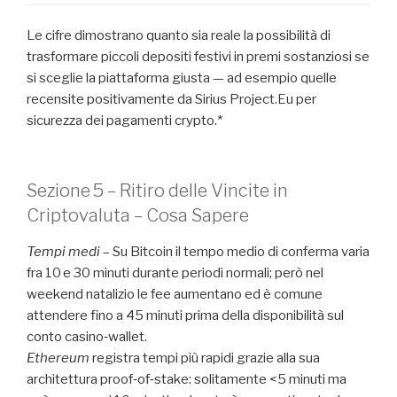
Le cifre dimostrano quanto sia reale la possibilità di
trasformare piccoli depositi festivi in premi sostanziosi se
si sceglie la piattaforma giusta — ad esempio quelle
recensite positivamente da Sirius Project.Eu per
sicurezza dei pagamenti crypto.*
Sezione 5 – Ritiro delle Vincite in
Criptovaluta – Cosa Sapere
Tempi medi
– Su Bitcoin il tempo medio di conferma varia
fra 10 e 30 minuti durante periodi normali; però nel
weekend natalizio le fee aumentano ed è comune
attendere fino a 45 minuti prima della disponibilità sul
conto casino‑wallet.
Ethereum
registra tempi più rapidi grazie alla sua
architettura proof‑of‑stake: solitamente <5 minuti ma