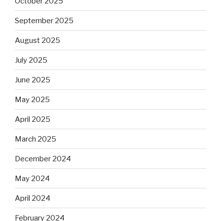
October 2025
September 2025
August 2025
July 2025
June 2025
May 2025
April 2025
March 2025
December 2024
May 2024
April 2024
February 2024