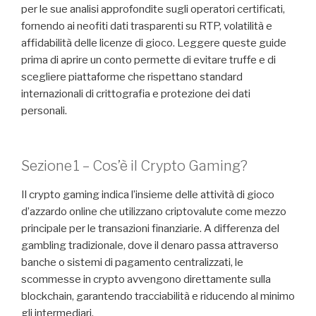
per le sue analisi approfondite sugli operatori certificati,
fornendo ai neofiti dati trasparenti su RTP, volatilità e
affidabilità delle licenze di gioco. Leggere queste guide
prima di aprire un conto permette di evitare truffe e di
scegliere piattaforme che rispettano standard
internazionali di crittografia e protezione dei dati
personali.
Sezione 1 – Cos’è il Crypto Gaming?
Il crypto gaming indica l’insieme delle attività di gioco
d’azzardo online che utilizzano criptovalute come mezzo
principale per le transazioni finanziarie. A differenza del
gambling tradizionale, dove il denaro passa attraverso
banche o sistemi di pagamento centralizzati, le
scommesse in crypto avvengono direttamente sulla
blockchain, garantendo tracciabilità e riducendo al minimo
gli intermediari.