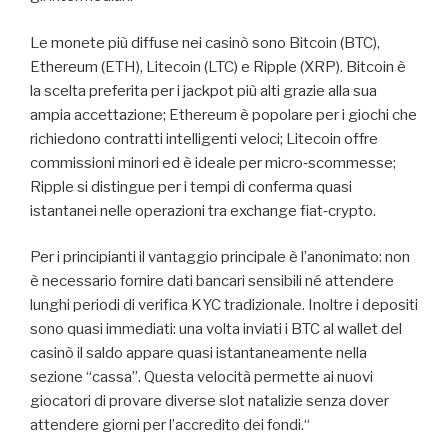
Le monete più diffuse nei casinò sono Bitcoin (BTC),
Ethereum (ETH), Litecoin (LTC) e Ripple (XRP). Bitcoin è
la scelta preferita per i jackpot più alti grazie alla sua
ampia accettazione; Ethereum è popolare per i giochi che
richiedono contratti intelligenti veloci; Litecoin offre
commissioni minori ed è ideale per micro‑scommesse;
Ripple si distingue per i tempi di conferma quasi
istantanei nelle operazioni tra exchange fiat‑crypto.
Per i principianti il vantaggio principale è l’anonimato: non
è necessario fornire dati bancari sensibili né attendere
lunghi periodi di verifica KYC tradizionale. Inoltre i depositi
sono quasi immediati: una volta inviati i BTC al wallet del
casinò il saldo appare quasi istantaneamente nella
sezione “cassa”. Questa velocità permette ai nuovi
giocatori di provare diverse slot natalizie senza dover
attendere giorni per l’accredito dei fondi.“