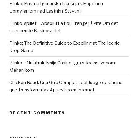
Plinko: Pristna Igričarska Izkušnja s Popolnim
Upravljanjem nad Lastnimi Stávami
Plinko-spillet – Absolutt alt du Trenger å vite Om det
spennende Kasinospillet
Plinko: The Definitive Guide to Excelling at The Iconic
Drop Game
Plinko – Najatraktivnija Casino Igra s Jedinstvenom
Mehanikom
Chicken Road: Una Guía Completa del Juego de Casino
que Transforma las Apuestas en Internet
RECENT COMMENTS