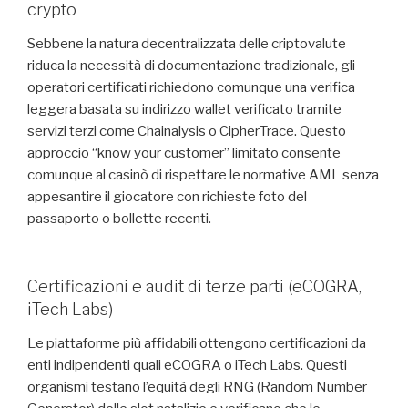
crypto
Sebbene la natura decentralizzata delle criptovalute
riduca la necessità di documentazione tradizionale, gli
operatori certificati richiedono comunque una verifica
leggera basata su indirizzo wallet verificato tramite
servizi terzi come Chainalysis o CipherTrace. Questo
approccio “know your customer” limitato consente
comunque al casinò di rispettare le normative AML senza
appesantire il giocatore con richieste foto del
passaporto o bollette recenti.
Certificazioni e audit di terze parti (eCOGRA,
iTech Labs)
Le piattaforme più affidabili ottengono certificazioni da
enti indipendenti quali eCOGRA o iTech Labs. Questi
organismi testano l’equità degli RNG (Random Number