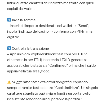
ultimi quattro caratteri dell’indirizzo mostrato con quelli
copiati dal wallet.
Invia la somma
– Inserisci l’importo desiderato nel wallet → “Send”,
incolla l’indirizzo del casino → conferma con PIN/firma
digitale.
Controlla la transazione
– Apri un block explorer (blockchain.com per BTC o
etherscan.io per ETH) inserendo il TXID generato;
assicurati che lo stato sia “Confirmed” prima che il saldo
appaia nella tua area gioco.
Suggerimento
: evita errori tipografici copiando
sempre tramite tasto destro “Copia indirizzo”. Un singolo
carattere sbagliato può inviare fondi a un portafoglio
inesistente rendendo irrecuperabile la perdita.”