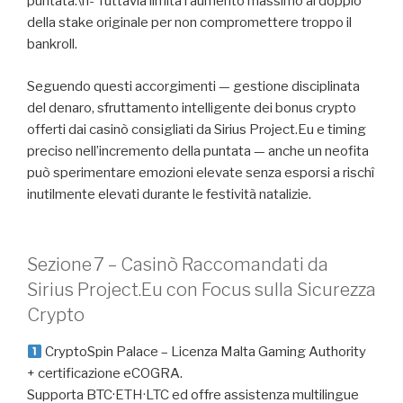
puntata.\n- Tuttavia limita l’aumento massimo al doppio
della stake originale per non compromettere troppo il
bankroll.
Seguendo questi accorgimenti — gestione disciplinata
del denaro, sfruttamento intelligente dei bonus crypto
offerti dai casinò consigliati da Sirius Project.Eu e timing
preciso nell’incremento della puntata — anche un neofita
può sperimentare emozioni elevate senza esporsi a rischî
inutilmente elevati durante le festività natalizie.
Sezione 7 – Casinò Raccomandati da
Sirius Project.Eu con Focus sulla Sicurezza
Crypto
CryptoSpin Palace – Licenza Malta Gaming Authority
+ certificazione eCOGRA.
Supporta BTC·ETH·LTC ed offre assistenza multilingue