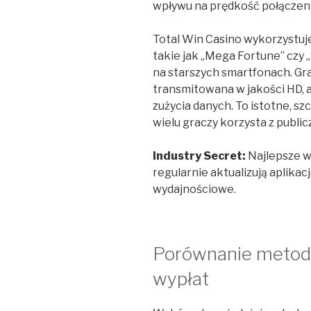
wpływu na prędkość połączeni
Total Win Casino wykorzystuje 
takie jak „Mega Fortune” czy „
na starszych smartfonach. Gra
transmitowana w jakości HD, 
zużycia danych. To istotne, s
wielu graczy korzysta z publi
Industry Secret:
Najlepsze wy
regularnie aktualizują aplika
wydajnościowe.
Porównanie metod p
wypłat