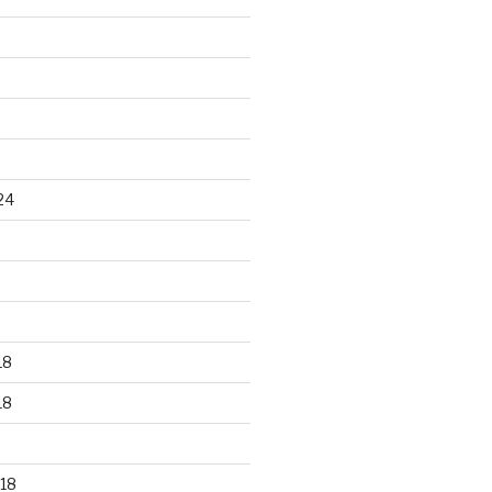
24
18
18
18