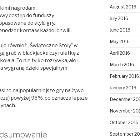
August 2016
kimi nagrodami.
owy dostęp do funduszy.
July 2016
opasowane do stylu gry.
June 2016
nedżer konta w każdej chwili.
May 2016
uje również „Świąteczne Stoły” w
gą grać w blackjacka czy ruletkę z
April 2016
łaja. To nie tylko rozrywka, ale i
March 2016
na wygraną dzięki specjalnym
February 2016
January 2016
sino najpopularniejsze gry na żywo
acza) powyżej 96 %, co oznacza lepsze
December 20
synach.
November 20
October 2015
odsumowanie
September 20