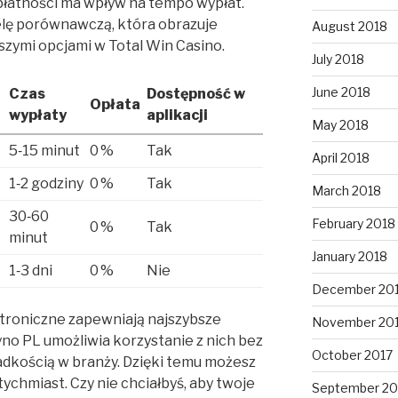
łatności ma wpływ na tempo wypłat.
belę porównawczą, która obrazuje
August 2018
szymi opcjami w Total Win Casino.
July 2018
June 2018
Czas
Dostępność w
Opłata
wypłaty
aplikacji
May 2018
5‑15 minut
0 %
Tak
April 2018
1‑2 godziny
0 %
Tak
March 2018
30‑60
February 2018
0 %
Tak
minut
January 2018
1‑3 dni
0 %
Nie
December 20
ektroniczne zapewniają najszybsze
November 20
yno PL umożliwia korzystanie z nich bez
October 2017
adkością w branży. Dzięki temu możesz
ychmiast. Czy nie chciałbyś, aby twoje
September 20