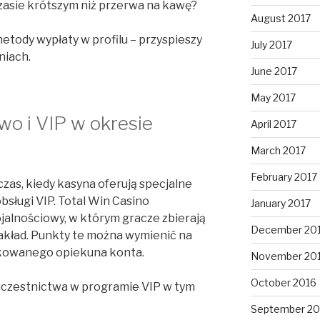
czasie krótszym niż przerwa na kawę?
August 2017
tody wypłaty w profilu – przyspieszy
July 2017
niach.
June 2017
May 2017
wo i VIP w okresie
April 2017
March 2017
February 2017
zas, kiedy kasyna oferują specjalne
sługi VIP. Total Win Casino
January 2017
alnościowy, w którym gracze zbierają
December 20
akład. Punkty te można wymienić na
ykowanego opiekuna konta.
November 20
October 2016
 uczestnictwa w programie VIP w tym
September 20