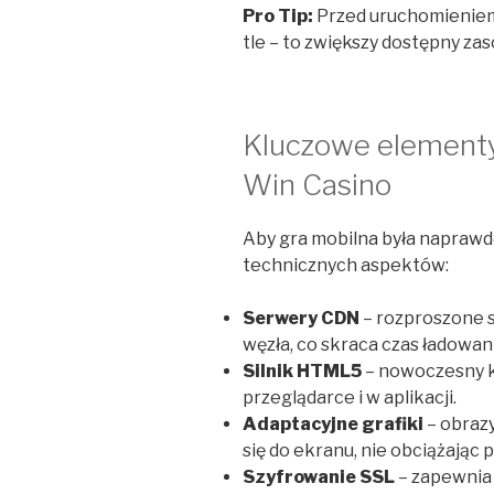
Pro Tip:
Przed uruchomieniem 
tle – to zwiększy dostępny zas
Kluczowe elementy 
Win Casino
Aby gra mobilna była naprawdę
technicznych aspektów:
Serwery CDN
– rozproszone si
węzła, co skraca czas ładowani
Silnik HTML5
– nowoczesny ko
przeglądarce i w aplikacji.
Adaptacyjne grafiki
– obrazy
się do ekranu, nie obciążając 
Szyfrowanie SSL
– zapewnia