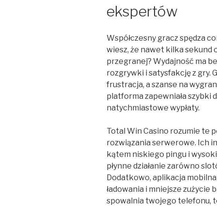
ekspertów
Współczesny gracz spędza cor
wiesz, że nawet kilka sekund
przegranej? Wydajność ma be
rozgrywki i satysfakcję z gry. 
frustracja, a szanse na wygran
platforma zapewniała szybki do
natychmiastowe wypłaty.
Total Win Casino rozumie te 
rozwiązania serwerowe. Ich i
kątem niskiego pingu i wysoki
płynne działanie zarówno slotó
Dodatkowo, aplikacja mobilna 
ładowania i mniejsze zużycie ba
spowalnia twojego telefonu, to