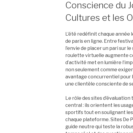
Conscience du J
Cultures et les O
L’été redéfinit chaque année 
de paris en ligne. Entre festiva
l’envie de placer un pari sur 
roulette virtuelle augmente 
d’activité met en lumière l’im
non seulement comme exigenc
avantage concurrentiel pour l
une clientèle consciente de se
Le rôle des sites d’évaluation 
central : ils orientent les usag
sportifs tout en soulignant les
chaque plateforme. Sites De P
guide neutre qui teste la robu