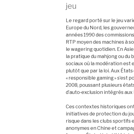
jeu
Le regard porté sur le jeu vari
Europe du Nord, les gouverne
années 1990 des commissions 
RTP moyen des machines à sous
le wagering quotidien. En Asi
la pratique du mahjong ou du b
sociaux où la modération est e
plutôt que par la loi. Aux Éta
« responsible gaming » s’est po
2008, poussant plusieurs éta
d’auto‑exclusion intégrés aux 
Ces contextes historiques on
initiatives de protection du j
risque dans les clubs sportifs
anonymes en Chine et campagne