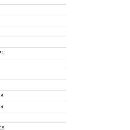
24
18
18
18