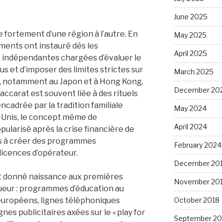
June 2025
e fortement d’une région à l’autre. En
May 2025
ments ont instauré dès les
April 2025
indépendantes chargées d’évaluer le
 et d’imposer des limites strictes sur
March 2025
e, notamment au Japon et à Hong Kong,
December 20
accarat est souvent liée à des rituels
ncadrée par la tradition familiale
May 2024
ts-Unis, le concept même de
April 2024
pularisé après la crise financière de
ts à créer des programmes
February 2024
licences d’opérateur.
December 20
t donné naissance aux premières
November 20
oueur : programmes d’éducation au
 européens, lignes téléphoniques
October 2018
s publicitaires axées sur le « play for
September 20