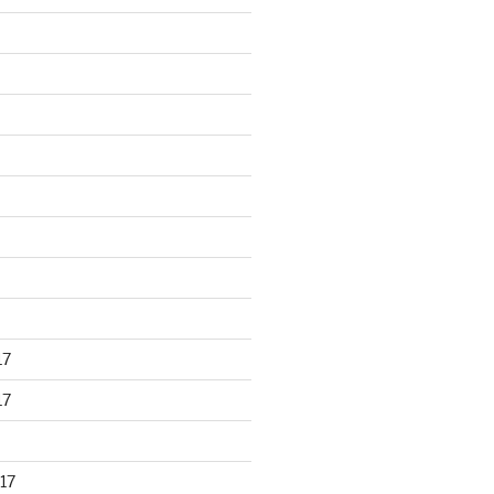
17
17
17