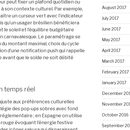
eur peut fixer un plafond quotidien ou
August 2017
 à son contexte culturel. Par exemple,
aître un curseur vert avec l’indicateur
July 2017
s qu’un usager brésilien bénéficiera
June 2017
 le soleil et l’équilibre budgétaire
n carnavalesque. Le paramétrage se
May 2017
ion du montant maximal, choix du cycle
ion d’une notification push qui rappelle
April 2017
e avant que le solde ne soit débité
March 2017
February 2017
January 2017
n temps réel
December 20
’ajuste aux préférences culturelles
November 20
vilégie des pop‑ups sobres avec fond
October 2016
r réglementaire ; en Espagne on utilise
rouge évoquant l’énergie festive
September 20
r des icônes sakura qui disparaissent