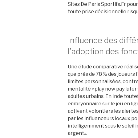
Sites De Paris Sportifs.Fr pou
toute prise décisionnelle ris
Influence des diffé
l’adoption des fon
Une étude comparative réalisé
que près de 78 % des joueurs f
limites personnalisées, cont
mentalité « play now pay later
adultes urbains. En Inde toute
embryonnaire sur le jeu en lign
activent volontiers les aler
par les influenceurs locaux por
intelligemment sous le soleil 
argent».