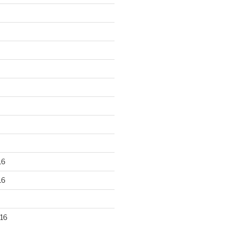
16
16
16