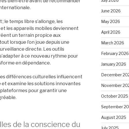
July 2026
ires bien‑être avant de recommander
nternationale.
June 2026
; le temps libre s’allonge, les
May 2026
et les appareils mobiles deviennent
April 2026
éent un terrain propice aux
out lorsque l’on joue depuis une
March 2026
rveillance directe. Les outils
February 2026
s’adapter à ce nouveau rythme pour
ransforme en dépendance.
January 2026
December 20
es différences culturelles influencent
e et examine les solutions innovantes
November 20
 plateformes pour garantir une
October 2025
gréable.
September 2
August 2025
lles de la conscience du
July 2025