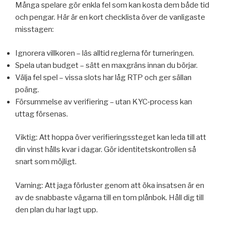
Många spelare gör enkla fel som kan kosta dem både tid
och pengar. Här är en kort checklista över de vanligaste
misstagen:
Ignorera villkoren – läs alltid reglerna för turneringen.
Spela utan budget – sätt en maxgräns innan du börjar.
Välja fel spel – vissa slots har låg RTP och ger sällan
poäng.
Försummelse av verifiering – utan KYC‑process kan
uttag försenas.
Viktig: Att hoppa över verifieringssteget kan leda till att
din vinst hålls kvar i dagar. Gör identitetskontrollen så
snart som möjligt.
Varning: Att jaga förluster genom att öka insatsen är en
av de snabbaste vägarna till en tom plånbok. Håll dig till
den plan du har lagt upp.