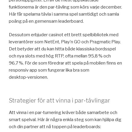
funktionerna är den par‑tävling som körs varje december.
Här får spelarna tävla i samma spel samtidigt och samla
poäng på en gemensam leaderboard.
Dessutom erbjuder casinot ett brett spelbibliotek med
leverantörer som NetEnt, Play’n GO och Pragmatic Play.
Det betyder att du kan hitta både klassiska bordsspel
och nya slots med hög RTP, ofta mellan 95,8 % och
96,7 %. För de som föredrar att spela på mobilen finns en
responsiv app som fungerar lika bra som
desktop‑versionen.
Strategier för att vinna i par‑tävlingar
Att vinna i en par‑turnering kräver både samarbete och
smart spelval. Här är några enkla steg som kan hjälpa dig
och din partner att nå toppen på leaderboards: