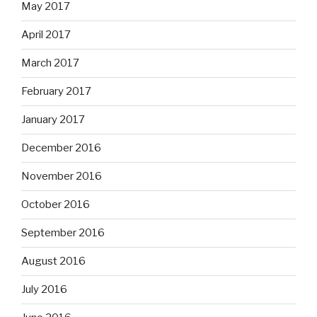
May 2017
April 2017
March 2017
February 2017
January 2017
December 2016
November 2016
October 2016
September 2016
August 2016
July 2016