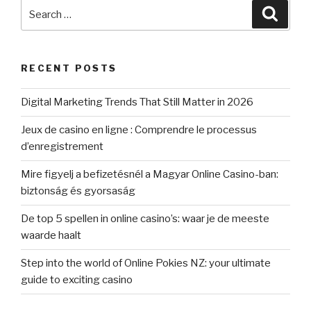
Search
Searc
for:
RECENT POSTS
Digital Marketing Trends That Still Matter in 2026
Jeux de casino en ligne : Comprendre le processus
d’enregistrement
Mire figyelj a befizetésnél a Magyar Online Casino-ban:
biztonság és gyorsaság
De top 5 spellen in online casino’s: waar je de meeste
waarde haalt
Step into the world of Online Pokies NZ: your ultimate
guide to exciting casino