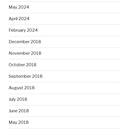
May 2024
April 2024
February 2024
December 2018
November 2018
October 2018
September 2018
August 2018
July 2018
June 2018
May 2018