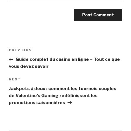
Post
PREVIOUS
Previous
navigation
Post
Guide complet du casino en ligne – Tout ce que
vous devez savoir
NEXT
Next
Post
Jackpots à deux : comment les tournois couples
de Valentine’s Gaming redéfinissent les
promotions saisonnières