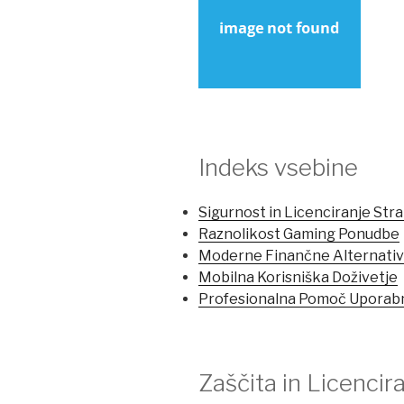
Indeks vsebine
Sigurnost in Licenciranje Stra
Raznolikost Gaming Ponudbe
Moderne Finančne Alternati
Mobilna Korisniška Doživetje
Profesionalna Pomoč Upora
Zaščita in Licencir