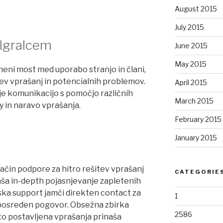
August 2015
July 2015
Igralcem
June 2015
May 2015
ni most med uporabo stranjo in člani,
tev vprašanj in potencialnih problemov.
April 2015
uje komunikacijo s pomočjo različnih
March 2015
y in naravo vprašanja.
February 2015
January 2015
način podpore za hitro rešitev vprašanj
CATEGORIE
naša in-depth pojasnjevanje zapletenih
ka support jamči direkten contact za
1
eposreden pogovor. Obsežna zbirka
2586
to postavljena vprašanja prinaša