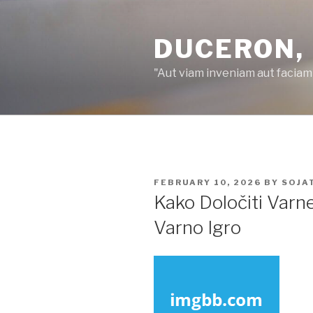
Skip
to
DUCERON,
content
"Aut viam inveniam aut faciam
POSTED
FEBRUARY 10, 2026
BY
SOJA
ON
Kako Določiti Varne
Varno Igro