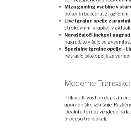
Miza gaming vsebine v sta
poker in baccarat z različnimi
Live igralne opcije z pravimi
strokovnimi krupijeji v aktua
Naraščajoči jackpot nagrad
nagrad, to višajo se z vsemi s
Specialne igralne opcije
– bi
netradicijske opcije za variabi
Moderne Transakci
Prilagodljivost ob depozitu in
uporabniške izkušnje. Različ
idealni alternative glede na l
procesu transakcij.