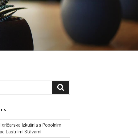
Search
STS
 Igričarska Izkušnja s Popolnim
nad Lastnimi Stávami