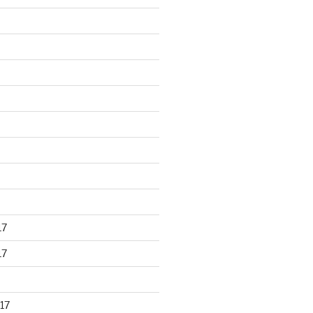
17
17
17