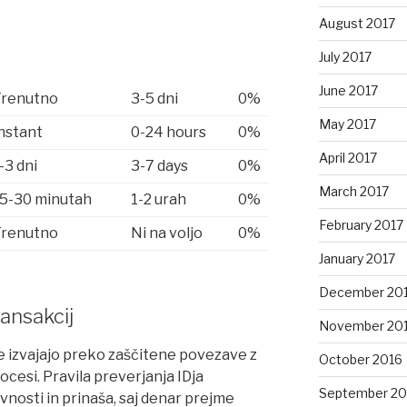
August 2017
July 2017
June 2017
Trenutno
3-5 dni
0%
May 2017
nstant
0-24 hours
0%
April 2017
-3 dni
3-7 days
0%
March 2017
5-30 minutah
1-2 urah
0%
February 2017
Trenutno
Ni na voljo
0%
January 2017
December 20
ansakcij
November 20
e izvajajo preko zaščitene povezave z
October 2016
cesi. Pravila preverjanja IDja
September 20
nosti in prinaša, saj denar prejme