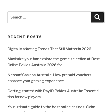
Search
Searc
for:
RECENT POSTS
Digital Marketing Trends That Still Matter in 2026
Maximize your fun: explore the game selection at Best
Online Pokies Australia 2026 for
Neosurf Casinos Australia: How prepaid vouchers
enhance your gaming experience
Getting started with PayID Pokies Australia: Essential
tips for new players
Your ultimate guide to the best online casinos: Claim