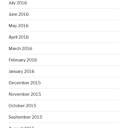
July 2016
June 2016
May 2016
April 2016
March 2016
February 2016
January 2016
December 2015
November 2015
October 2015
September 2015