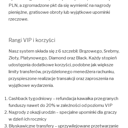
PLN, a zgromadzone pkt da się wymienić na nagrody
pieniężne, gratisowe obroty lub wyjątkowe upominki
rzeczowe.
Rangi VIP i korzyści
Nasz system składa się z 6 szczebli: Brązowego, Srebrny,
Złoty, Platynowego, Diamond oraz Black. Każdy stopień
udostępnia dodatkowe korzyści, podobne jak większe
limity transferów, przydzielonego menedżera rachunku,
przyspieszone realizacje transakcji oraz zaproszenia na
wyjątkowe wydarzenia.
Cashback tygodniowy – refundacja kawałka przegranych
funduszy nawet do 20% w zależności od poziomu VIP
Nagrody z okazji urodzin – specjalne upominki dla graczy
w dzień ich rocznicy
Błyskawiczne transfery – uprzywilejowane przetwarzanie