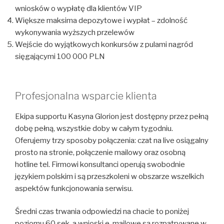
wniosków o wypłatę dla klientów VIP
Większe maksima depozytowe i wypłat – zdolność
wykonywania wyższych przelewów
Wejście do wyjątkowych konkursów z pulami nagród
sięgającymi 100 000 PLN
Profesjonalna wsparcie klienta
Ekipa supportu Kasyna Glorion jest dostępny przez pełną
dobę pełną, wszystkie doby w całym tygodniu.
Oferujemy trzy sposoby połączenia: czat na live osiągalny
prosto na stronie, połączenie mailowy oraz osobną
hotline tel. Firmowi konsultanci operują swobodnie
językiem polskim i są przeszkoleni w obszarze wszelkich
aspektów funkcjonowania serwisu.
Średni czas trwania odpowiedzi na chacie to poniżej
poziomu 60 sek, a wnioski e-mailowe są rozpatrywane w