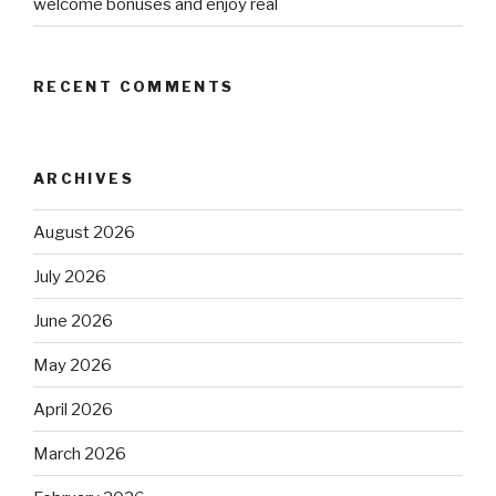
welcome bonuses and enjoy real
RECENT COMMENTS
ARCHIVES
August 2026
July 2026
June 2026
May 2026
April 2026
March 2026