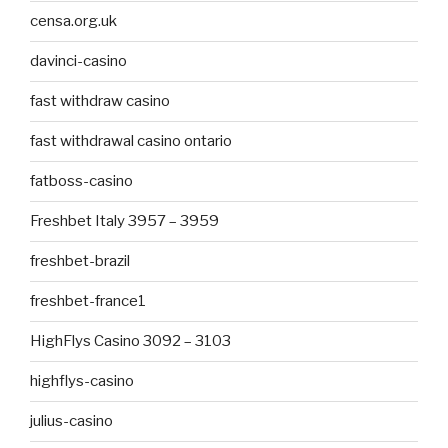
censa.org.uk
davinci-casino
fast withdraw casino
fast withdrawal casino ontario
fatboss-casino
Freshbet Italy 3957 – 3959
freshbet-brazil
freshbet-france1
HighFlys Casino 3092 – 3103
highflys-casino
julius-casino