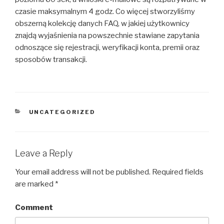
czasie maksymalnym 4 godz. Co więcej stworzyliśmy
obszerną kolekcję danych FAQ, w jakiej użytkownicy
znajdą wyjaśnienia na powszechnie stawiane zapytania
odnoszące się rejestracji, weryfikacji konta, premii oraz
sposobów transakcji.
CATEGORIES
UNCATEGORIZED
Leave a Reply
Your email address will not be published.
Required fields
are marked
*
Comment