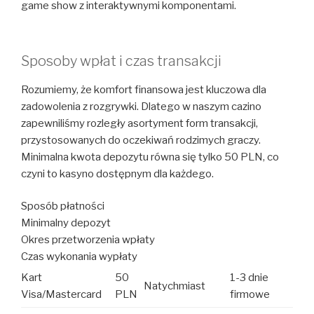
game show z interaktywnymi komponentami.
Sposoby wpłat i czas transakcji
Rozumiemy, że komfort finansowa jest kluczowa dla
zadowolenia z rozgrywki. Dlatego w naszym cazino
zapewniliśmy rozległy asortyment form transakcji,
przystosowanych do oczekiwań rodzimych graczy.
Minimalna kwota depozytu równa się tylko 50 PLN, co
czyni to kasyno dostępnym dla każdego.
Sposób płatności
Minimalny depozyt
Okres przetworzenia wpłaty
Czas wykonania wypłaty
Kart
50
1-3 dnie
Natychmiast
Visa/Mastercard
PLN
firmowe