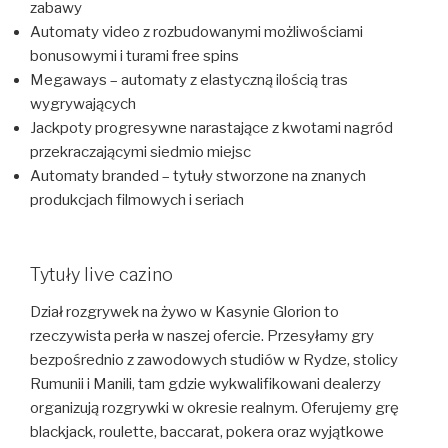
zabawy
Automaty video z rozbudowanymi możliwościami
bonusowymi i turami free spins
Megaways – automaty z elastyczną ilością tras
wygrywających
Jackpoty progresywne narastające z kwotami nagród
przekraczającymi siedmio miejsc
Automaty branded – tytuły stworzone na znanych
produkcjach filmowych i seriach
Tytuły live cazino
Dział rozgrywek na żywo w Kasynie Glorion to
rzeczywista perła w naszej ofercie. Przesyłamy gry
bezpośrednio z zawodowych studiów w Rydze, stolicy
Rumunii i Manili, tam gdzie wykwalifikowani dealerzy
organizują rozgrywki w okresie realnym. Oferujemy grę
blackjack, roulette, baccarat, pokera oraz wyjątkowe