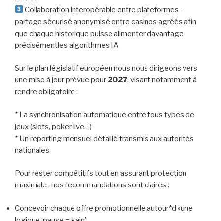
Collaboration interopérable entre plateformes ‑
partage sécurisé anonymisé entre casinos agréés afin
que chaque historique puisse alimenter davantage
précisémentles algorithmes IA
Sur le plan législatif européen nous nous dirigeons vers
une mise à jour prévue pour
2027
, visant notamment à
rendre obligatoire :
* La synchronisation automatique entre tous types de
jeux (slots, poker live…)
* Un reporting mensuel détaillé transmis aux autorités
nationales
Pour rester compétitifs tout en assurant protection
maximale , nos recommandations sont claires :
Concevoir chaque offre promotionnelle autour*d »une
logique ‘pause = gain’.