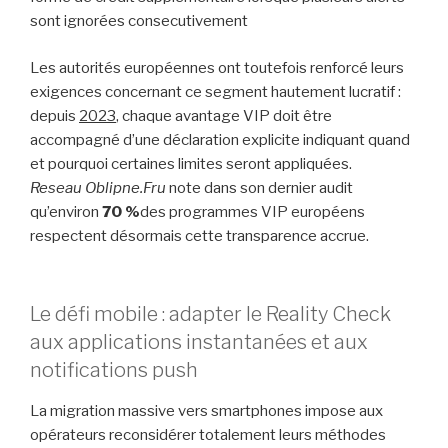
sont ignorées consecutivement
Les autorités européennes ont toutefois renforcé leurs
exigences concernant ce segment hautement lucratif :
depuis
2023
, chaque avantage VIP doit être
accompagné d’une déclaration explicite indiquant quand
et pourquoi certaines limites seront appliquées.
Reseau Oblipne.Fru
note dans son dernier audit
qu’environ
70 %
des programmes VIP européens
respectent désormais cette transparence accrue.
Le défi mobile : adapter le Reality Check
aux applications instantanées et aux
notifications push
La migration massive vers smartphones impose aux
opérateurs reconsidérer totalement leurs méthodes