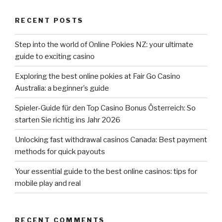
RECENT POSTS
Step into the world of Online Pokies NZ: your ultimate
guide to exciting casino
Exploring the best online pokies at Fair Go Casino
Australia: a beginner’s guide
Spieler-Guide für den Top Casino Bonus Österreich: So
starten Sie richtig ins Jahr 2026
Unlocking fast withdrawal casinos Canada: Best payment
methods for quick payouts
Your essential guide to the best online casinos: tips for
mobile play and real
RECENT COMMENTS