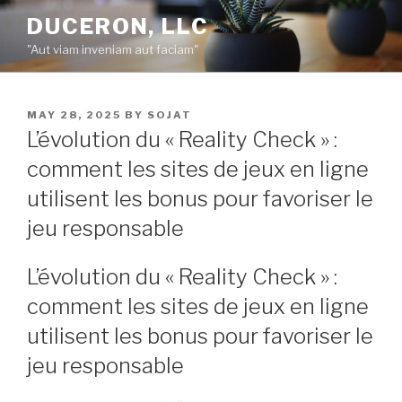
Skip
DUCERON, LLC
to
"Aut viam inveniam aut faciam"
content
POSTED
MAY 28, 2025
BY
SOJAT
ON
L’évolution du « Reality Check » :
comment les sites de jeux en ligne
utilisent les bonus pour favoriser le
jeu responsable
L’évolution du « Reality Check » :
comment les sites de jeux en ligne
utilisent les bonus pour favoriser le
jeu responsable