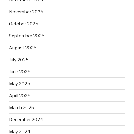
November 2025
October 2025
September 2025
August 2025
July 2025
June 2025
May 2025
April 2025
March 2025
December 2024
May 2024