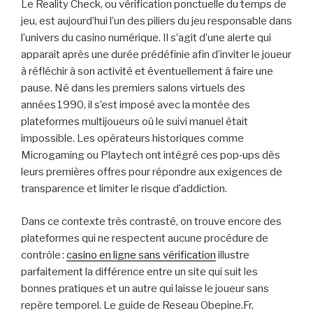
Le Reality Check, ou vérification ponctuelle du temps de
jeu, est aujourd’hui l’un des piliers du jeu responsable dans
l’univers du casino numérique. Il s’agit d’une alerte qui
apparaît après une durée prédéfinie afin d’inviter le joueur
à réfléchir à son activité et éventuellement à faire une
pause. Né dans les premiers salons virtuels des
années 1990, il s’est imposé avec la montée des
plateformes multijoueurs où le suivi manuel était
impossible. Les opérateurs historiques comme
Microgaming ou Playtech ont intégré ces pop‑ups dès
leurs premières offres pour répondre aux exigences de
transparence et limiter le risque d’addiction.
Dans ce contexte très contrasté, on trouve encore des
plateformes qui ne respectent aucune procédure de
contrôle :
casino en ligne sans vérification
illustre
parfaitement la différence entre un site qui suit les
bonnes pratiques et un autre qui laisse le joueur sans
repère temporel. Le guide de Reseau Obepine.Fr,