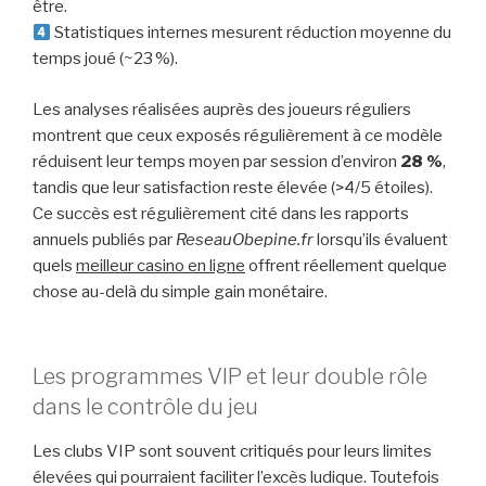
être.
Statistiques internes mesurent réduction moyenne du
temps joué (~23 %).
Les analyses réalisées auprès des joueurs réguliers
montrent que ceux exposés régulièrement à ce modèle
réduisent leur temps moyen par session d’environ
28 %
,
tandis que leur satisfaction reste élevée (>4/5 étoiles).
Ce succès est régulièrement cité dans les rapports
annuels publiés par
ReseauObepine.fr
lorsqu’ils évaluent
quels
meilleur casino en ligne
offrent réellement quelque
chose au-delà du simple gain monétaire.
Les programmes VIP et leur double rôle
dans le contrôle du jeu
Les clubs VIP sont souvent critiqués pour leurs limites
élevées qui pourraient faciliter l’excès ludique. Toutefois