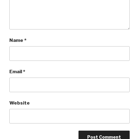
Name
*
Email
*
Website