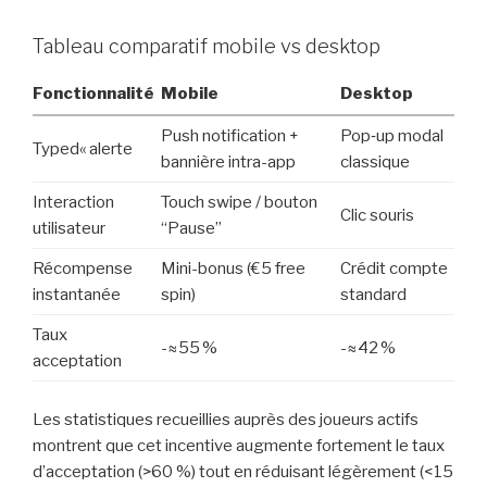
Tableau comparatif mobile vs desktop
Fonctionnalité
Mobile
Desktop
Push notification +
Pop‑up modal
Typed« alerte
bannière intra-app
classique
Interaction
Touch swipe / bouton
Clic souris
utilisateur
“Pause”
Récompense
Mini-bonus (€5 free
Crédit compte
instantanée
spin)
standard
Taux
-≈55 %
-≈42 %
acceptation
Les statistiques recueillies auprès des joueurs actifs
montrent que cet incentive augmente fortement le taux
d’acceptation (>60 %) tout en réduisant légèrement (<15