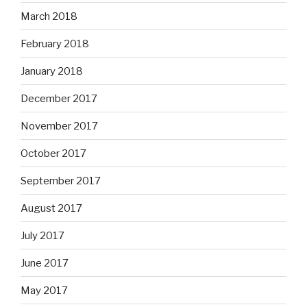
March 2018
February 2018
January 2018
December 2017
November 2017
October 2017
September 2017
August 2017
July 2017
June 2017
May 2017