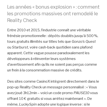
Les années « bonus explosion » : comment
les promotions massives ont remodelé le
Reality Check
Entre 2010 et 2015, l’industrie connaît une véritable
frénésie promotionnelle : dépôts doublés jusqu’à 500 %,
tours gratuits illimités sur titles tels que
Gonzo’s Quest
ou
Starburst
, voire cash‑back quotidien sans plafond
apparent. Cette vague pousse paradoxalement les
développeurs à réinventer leurs systèmes
d’avertissement afin qu’ils ne soient pas perçus comme
un frein à la consommation massive de crédits.
Des sites comme CasinoX intègrent directement dans le
pop‑up Reality Check un message personnalisé : « Vous
avez joué 3h12min – voici un code promo
PAUSE10
vous
offrant 10 € gratuits si vous arrêtez maintenant ». De
même,
LuckySpin
adopte une logique inverse : si le