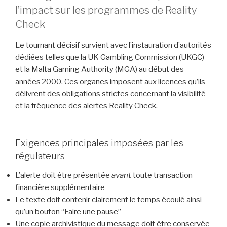
l’impact sur les programmes de Reality
Check
Le tournant décisif survient avec l’instauration d’autorités
dédiées telles que la UK Gambling Commission (UKGC)
et la Malta Gaming Authority (MGA) au début des
années 2000. Ces organes imposent aux licences qu’ils
délivrent des obligations strictes concernant la visibilité
et la fréquence des alertes Reality Check.
Exigences principales imposées par les
régulateurs
L’alerte doit être présentée
avant
toute transaction
financière supplémentaire
Le texte doit contenir clairement le temps écoulé ainsi
qu’un bouton “Faire une pause”
Une copie archivistique du message doit être conservée