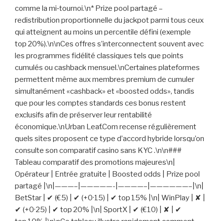
comme la mi‑tournoi.\n* Prize pool partagé –
redistribution proportionnelle du jackpot parmi tous ceux
qui atteignent au moins un percentile défini (exemple
top 20%).\n\nCes offres s’interconnectent souvent avec
les programmes fidélité classiques tels que points
cumulés ou cashback mensuel.\nCertaines plateformes
permettent même aux membres premium de cumuler
simultanément «cashback» et «boosted odds», tandis
que pour les comptes standards ces bonus restent
exclusifs afin de préserver leur rentabilité
économique.\nUrban Leaf.Com recense régulièrement
quels sites proposent ce type d’accord hybride lorsqu’on
consulte son comparatif casino sans KYC .\n\n###
Tableau comparatif des promotions majeures\n|
Opérateur | Entrée gratuite | Boosted odds | Prize pool
partagé |\n|———–|—————-|————–|——————–|\n|
BetStar | ✔︎ (€5) | ✔︎ (+0·15) | ✔︎ top 15% |\n| WinPlay | ✘ |
✔︎ (+0·25) | ✔︎ top 20% |\n| SportX | ✔︎ (€10) | ✘ | ✔︎