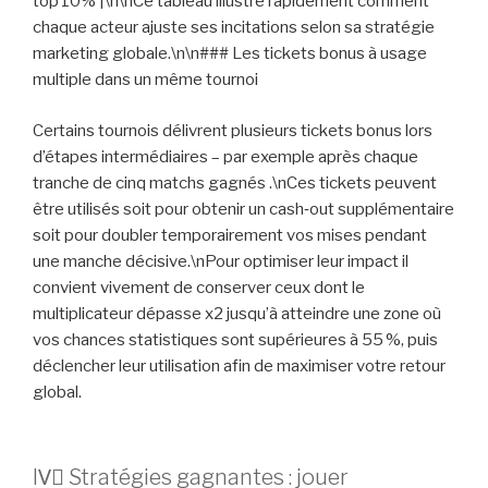
top 10% |\n\nCe tableau illustre rapidement comment
chaque acteur ajuste ses incitations selon sa stratégie
marketing globale.\n\n### Les tickets bonus à usage
multiple dans un même tournoi
Certains tournois délivrent plusieurs tickets bonus lors
d’étapes intermédiaires – par exemple après chaque
tranche de cinq matchs gagnés .\nCes tickets peuvent
être utilisés soit pour obtenir un cash‑out supplémentaire
soit pour doubler temporairement vos mises pendant
une manche décisive.\nPour optimiser leur impact il
convient vivement de conserver ceux dont le
multiplicateur dépasse x2 jusqu’à atteindre une zone où
vos chances statistiques sont supérieures à 55 %, puis
déclencher leur utilisation afin de maximiser votre retour
global.
IV️⃣ Stratégies gagnantes : jouer