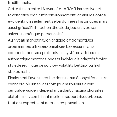
traditionnels.​
Cette fusion entre IA avancée , AR/VR immersiveset
tokenomics crée enfinl’environnement idéaloùles cotes
évoluent non seulement selon données historiques mais
aussi grâceàl’interaction directedu joueur avec son
univers numérique personnalisé.​
Au niveau marketing,l’on anticipe égalementDes
programmes ultra personnalisés baséssur profils
comportementaux profonds ‑ le système attribuera
automatiquementdes boosts individuels adaptésàvotre
stylede jeu — que ce soit low volatility betting ou high
stakes rush​ .
Finalement,l’avenir semble dessiner​un écosystème ultra
connecté où urban leaf.com jouera toujoursle rôle
centralde guide indépendant aidant chacunà choisirles
plateformes combinant meilleur rapport risque/bonus
tout en respectaient normes responsables.