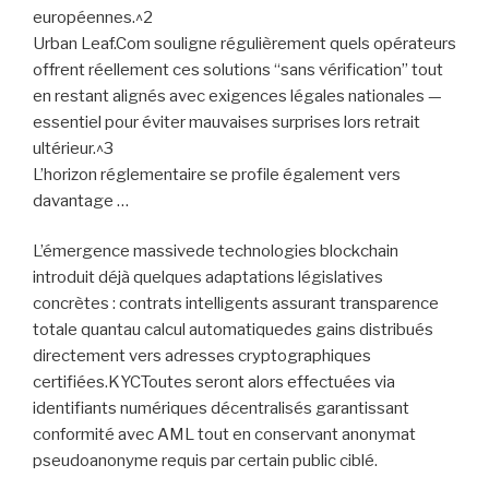
européennes.^2
Urban Leaf.Com souligne régulièrement quels opérateurs
offrent réellement ces solutions “sans vérification” tout
en restant alignés avec exigences légales nationales —
essentiel pour éviter mauvaises surprises lors retrait
ultérieur.^3
L’horizon réglementaire se profile également vers
davantage …
L’émergence massivede technologies blockchain
introduit déjà quelques adaptations législatives
concrètes : contrats intelligents assurant transparence
totale quantau calcul automatiquedes gains distribués
directement vers adresses cryptographiques
certifiées.KYCToutes seront alors effectuées via
identifiants numériques décentralisés garantissant
conformité avec AML tout en conservant anonymat
pseudo­anonyme requis par certain public ciblé.