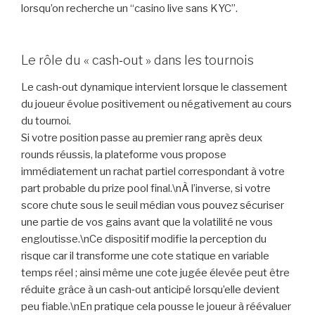
lorsqu’on recherche un “casino live sans KYC”.
Le rôle du « cash‑out » dans les tournois
Le cash‑out dynamique intervient lorsque le classement
du joueur évolue positivement ou négativement au cours
du tournoi.
Si votre position passe au premier rang après deux
rounds réussis, la plateforme vous propose
immédiatement un rachat partiel correspondant à votre
part probable du prize pool final.\nÀ l’inverse, si votre
score chute sous le seuil médian vous pouvez sécuriser
une partie de vos gains avant que la volatilité ne vous
engloutisse.\nCe dispositif modifie la perception du
risque car il transforme une cote statique en variable
temps réel ; ainsi même une cote jugée élevée peut être
réduite grâce à un cash‑out anticipé lorsqu’elle devient
peu fiable.\nEn pratique cela pousse le joueur à réévaluer