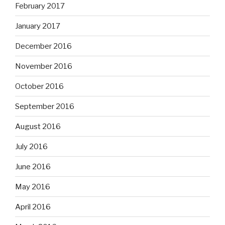
February 2017
January 2017
December 2016
November 2016
October 2016
September 2016
August 2016
July 2016
June 2016
May 2016
April 2016