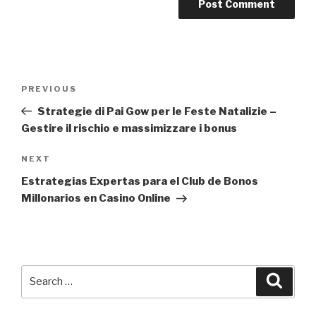
Post
PREVIOUS
Previous
navigation
Post
Strategie di Pai Gow per le Feste Natalizie –
Gestire il rischio e massimizzare i bonus
NEXT
Next
Post
Estrategias Expertas para el Club de Bonos
Millonarios en Casino Online
Search
Searc
for: