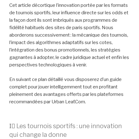
Cet article décortique l’innovation portée par les formats
de tournois sportifs, leur influence directe sur les odds et
la façon dont ils sont imbriqués aux programmes de
fidélité habituels des sites de paris sportifs. Nous
aborderons successivement : la mécanique des tournois,
l’impact des algorithmes adaptatifs sur les cotes,
l’intégration des bonus promotionnels, les stratégies
gagnantes à adopter, le cadre juridique actuel et enfin les
perspectives technologiques à venir.
En suivant ce plan détaillé vous disposerez d’un guide
complet pour jouer intelligemment tout en profitant
pleinement des avantages offerts par les plateformes
recommandées par Urban Leaf.Com.
I️⃣ Les tournois sportifs : une innovation
qui change la donne