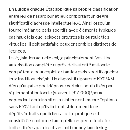
En Europe chaque État applique sa propre classification
entre jeu de hasard pur et jeu comportant un degré
significatif d’adresse intellectuelle.^1 Ainsi lorsqu’un
tournoi mélange paris sportifs avec éléments typiques
casinaux tels que jackpots progressifs ou roulettes
virtuelles , il doit satisfaire deux ensembles distincts de
licences.
La législation actuelle exige principalement :\na) Une
autorisation complète auprès dell’autorité nationale
compétente pour exploiter tantles paris sportifs queles
jeux traditionnels;\nb) Un dispositif rigoureux KYC/AML
dès qu’un prize pool dépasse certains seuils fixés par
réglementation locale (souvent ≥€7 000).\neux
cependant certains sites maintiennent encore “options
sans KYC” tant qu’ils limitent strictement leurs
dépôts/retraits quotidiens ; cette pratique est
considérée conforme tant qu’elle respecte toutefois
limites fixées par directives anti‐money laundering