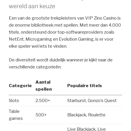
wereld aan keuze
Een van de grootste trekpleisters van VIP Zino Casino is
de enorme bibliotheek met spellen. Met meer dan 4.000
titels, ondersteund door top‑softwareproviders zoals
NetEnt, Microgaming en Evolution Gaming, is er voor
elke speler wel iets te vinden.
De diversiteit wordt duidelijk wanneer je kijkt naar de
verschillende categorieën:
Aantal
Categorie
Populaire titels
spellen
Slots
2.500+
Starburst, Gonzo’s Quest
Table
500+
Blackjack, Roulette
games
Live Blackjack, Live