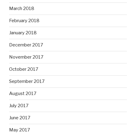
March 2018
February 2018
January 2018
December 2017
November 2017
October 2017
September 2017
August 2017
July 2017
June 2017
May 2017