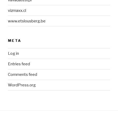
vizmaxx.cl
www.etslousberg.be
META
Log in
Entries feed
Comments feed
WordPress.org