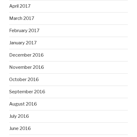
April 2017
March 2017
February 2017
January 2017
December 2016
November 2016
October 2016
September 2016
August 2016
July 2016
June 2016