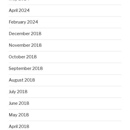
April 2024
February 2024
December 2018
November 2018
October 2018
September 2018
August 2018
July 2018
June 2018
May 2018
April 2018