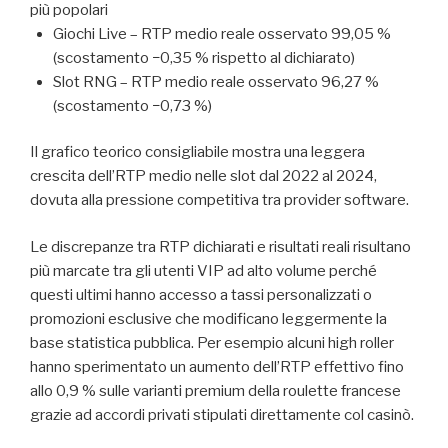
più popolari
Giochi Live – RTP medio reale osservato 99,05 %
(scostamento −0,35 % rispetto al dichiarato)
Slot RNG – RTP medio reale osservato 96,27 %
(scostamento −0,73 %)
Il grafico teorico consigliabile mostra una leggera
crescita dell’RTP medio nelle slot dal 2022 al 2024,
dovuta alla pressione competitiva tra provider software.
Le discrepanze tra RTP dichiarati e risultati reali risultano
più marcate tra gli utenti VIP ad alto volume perché
questi ultimi hanno accesso a tassi personalizzati o
promozioni esclusive che modificano leggermente la
base statistica pubblica. Per esempio alcuni high roller
hanno sperimentato un aumento dell’RTP effettivo fino
allo 0,9 % sulle varianti premium della roulette francese
grazie ad accordi privati stipulati direttamente col casinò.