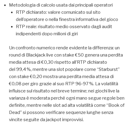
Metodologia di calcolo usata dai principali operatori
RTP dichiarato: valore comunicato sul sito
dell’operatore o nella finestra informativa del gioco
RTP reale: risultato medio osservato dagli audit
indipendenti dopo milioni di giri
Un confronto numerico rende evidente la differenza: un
round di Blackjack live con stake €50 genera una perdita
media attesa di €0,30 rispetto all’RTP dichiarato
del 99,4 %, mentre una slot popolare come “Starburst”
con stake €0,20 mostra una perdita media attesa di
€0,08 per giro grazie al suo RTP 96‑97 %. La volatilità
influisce sul risultato nel breve termine; nei giochi live la
varianza è moderata perché ogni mano segue regole ben
definite, mentre nelle slot ad alta volatilità come “Book of
Dead” si possono verificare sequenze lunghe senza
vincite seguite da jackpot improvvisi.