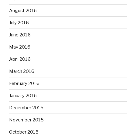
August 2016
July 2016
June 2016
May 2016
April 2016
March 2016
February 2016
January 2016
December 2015
November 2015
October 2015