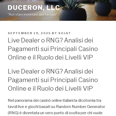
Skip
DUCERON, LLC
to
"Aut viam inveniam aut faciam"
content
POSTED
SEPTEMBER 19, 2025
BY
SOJAT
ON
Live Dealer o RNG? Analisi dei
Pagamenti sui Principali Casino
Online e il Ruolo dei Livelli VIP
Live Dealer o RNG? Analisi dei
Pagamenti sui Principali Casino
Online e il Ruolo dei Livelli VIP
Nel panorama dei casinò online italiani la dicotomia tra
tavoli live e giochi basati su Random Number Generator
(RNG) è diventata un vero punto di svolta per chi vuole