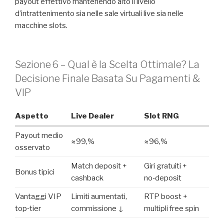
payout effettivo mantenendo alto il livello
d’intrattenimento sia nelle sale virtuali live sia nelle
macchine slots.
Sezione 6 – Qual è la Scelta Ottimale? La
Decisione Finale Basata Su Pagamenti &
VIP
Aspetto
Live Dealer
Slot RNG
Payout medio
≈99,%
≈96,%
osservato
Match deposit +
Giri gratuiti +
Bonus tipici
cashback
no‑deposit
Vantaggi VIP
Limiti aumentati,
RTP boost +
top‑tier
commissione ↓
multipli free spin