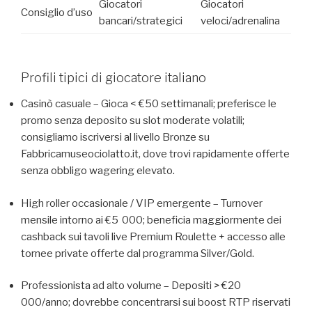
Giocatori
Giocatori
Consiglio d’uso
bancari/strategici
veloci/adrenalina
Profili tipici di giocatore italiano
Casinò casuale – Gioca < €50 settimanali; preferisce le
promo senza deposito su slot moderate volatili;
consigliamo iscriversi al livello Bronze su
Fabbricamuseociolatto.it, dove trovi rapidamente offerte
senza obbligo wagering elevato.
High roller occasionale / VIP emergente – Turnover
mensile intorno ai €5 000; beneficia maggiormente dei
cashback sui tavoli live Premium Roulette + accesso alle
tornee private offerte dal programma Silver/Gold.
Professionista ad alto volume – Depositi > €20
000/anno; dovrebbe concentrarsi sui boost RTP riservati