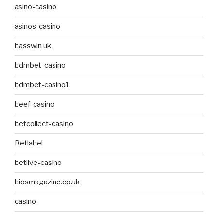
asino-casino
asinos-casino
basswin uk
bdmbet-casino
bdmbet-casino1
beef-casino
betcollect-casino
Betlabel
betlive-casino
biosmagazine.co.uk
casino