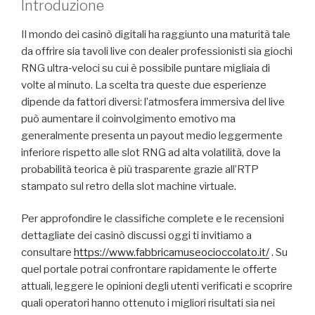
Introduzione
Il mondo dei casinò digitali ha raggiunto una maturità tale
da offrire sia tavoli live con dealer professionisti sia giochi
RNG ultra‑veloci su cui è possibile puntare migliaia di
volte al minuto. La scelta tra queste due esperienze
dipende da fattori diversi: l’atmosfera immersiva del live
può aumentare il coinvolgimento emotivo ma
generalmente presenta un payout medio leggermente
inferiore rispetto alle slot RNG ad alta volatilità, dove la
probabilità teorica è più trasparente grazie all’RTP
stampato sul retro della slot machine virtuale.
Per approfondire le classifiche complete e le recensioni
dettagliate dei casinò discussi oggi ti invitiamo a
consultare
https://www.fabbricamuseocioccolato.it/
. Su
quel portale potrai confrontare rapidamente le offerte
attuali, leggere le opinioni degli utenti verificati e scoprire
quali operatori hanno ottenuto i migliori risultati sia nei