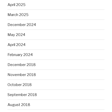
April 2025
March 2025
December 2024
May 2024
April 2024
February 2024
December 2018
November 2018
October 2018
September 2018
August 2018