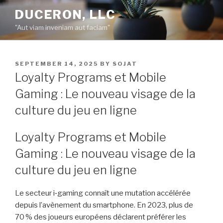
Skip
DUCERON, LLC
to
"Aut viam inveniam aut faciam"
content
POSTED
SEPTEMBER 14, 2025
BY
SOJAT
ON
Loyalty Programs et Mobile
Gaming : Le nouveau visage de la
culture du jeu en ligne
Loyalty Programs et Mobile
Gaming : Le nouveau visage de la
culture du jeu en ligne
Le secteur i‑gaming connaît une mutation accélérée
depuis l’avènement du smartphone. En 2023, plus de
70 % des joueurs européens déclarent préférer les