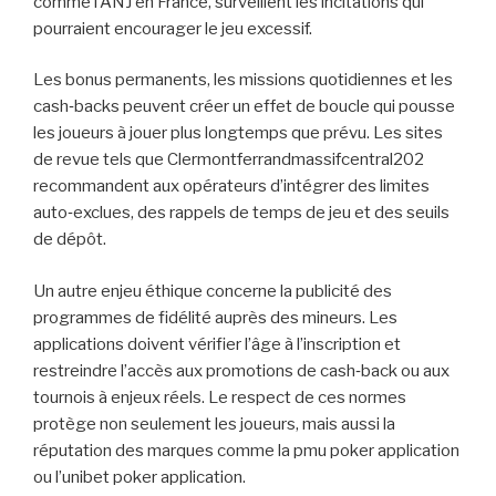
comme l’ANJ en France, surveillent les incitations qui
pourraient encourager le jeu excessif.
Les bonus permanents, les missions quotidiennes et les
cash‑backs peuvent créer un effet de boucle qui pousse
les joueurs à jouer plus longtemps que prévu. Les sites
de revue tels que Clermontferrandmassifcentral202
recommandent aux opérateurs d’intégrer des limites
auto‑exclues, des rappels de temps de jeu et des seuils
de dépôt.
Un autre enjeu éthique concerne la publicité des
programmes de fidélité auprès des mineurs. Les
applications doivent vérifier l’âge à l’inscription et
restreindre l’accès aux promotions de cash‑back ou aux
tournois à enjeux réels. Le respect de ces normes
protège non seulement les joueurs, mais aussi la
réputation des marques comme la pmu poker application
ou l’unibet poker application.