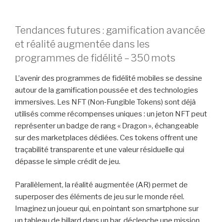
Tendances futures : gamification avancée
et réalité augmentée dans les
programmes de fidélité – 350 mots
L’avenir des programmes de fidélité mobiles se dessine
autour de la gamification poussée et des technologies
immersives. Les NFT (Non‑Fungible Tokens) sont déjà
utilisés comme récompenses uniques : un jeton NFT peut
représenter un badge de rang « Dragon », échangeable
sur des marketplaces dédiées. Ces tokens offrent une
traçabilité transparente et une valeur résiduelle qui
dépasse le simple crédit de jeu.
Parallèlement, la réalité augmentée (AR) permet de
superposer des éléments de jeu sur le monde réel.
Imaginez un joueur qui, en pointant son smartphone sur
un tableau de billard dans un bar, déclenche une mission