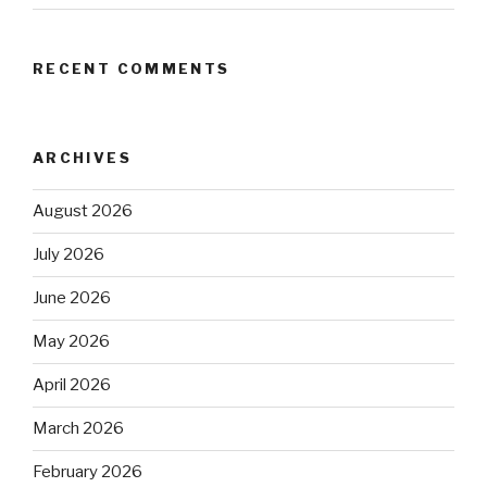
RECENT COMMENTS
ARCHIVES
August 2026
July 2026
June 2026
May 2026
April 2026
March 2026
February 2026