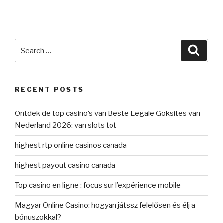
Search
Searc
for:
RECENT POSTS
Ontdek de top casino’s van Beste Legale Goksites van
Nederland 2026: van slots tot
highest rtp online casinos canada
highest payout casino canada
Top casino en ligne : focus sur l’expérience mobile
Magyar Online Casino: hogyan játssz felelősen és élj a
bónuszokkal?