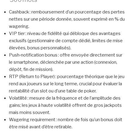
Cashback : remboursement d’un pourcentage des pertes
nettes sur une période donnée, souvent exprimé en % du
wagering.
VIP tier : niveau de fidélité qui débloque des avantages
exclusifs (gestionnaire de compte dédié, limites de mise
élevées, bonus personnalisés).
Push‑notification bonus : offre envoyée directement sur
le smartphone, déclenchée par une action (connexion,
dépôt, fin de mission).
RTP (Return to Player) : pourcentage théorique que le jeu
rend aux joueurs sur le long terme, crucial pour évaluer la
rentabilité d’un slot ou d’une table de poker.
Volatilité : mesure de la fréquence et de l’amplitude des
gains; les jeux à haute volatilité offrent de gros jackpots
mais moins souvent.
Wagering requirement : nombre de fois qu’un bonus doit
être misé avant d’être retirable.