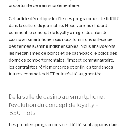
opportunité de gain supplémentaire.
Cet article décortique le rôle des programmes de fidélité
dans la culture du jeu mobile. Nous verrons d’abord
comment le concept de loyalty a migré du salon de
casino au smartphone, puis nous fournirons un lexique
des termes iGaming indispensables. Nous analyserons
les mécanismes de points et de cash‑back, le poids des
données comportementales, l’impact communautaire,
les contraintes réglementaires et enfin les tendances
futures comme les NFT ou la réalité augmentée.
De la salle de casino au smartphone :
l’évolution du concept de loyalty –
350 mots
Les premiers programmes de fidélité sont apparus dans