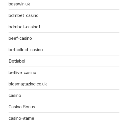
basswin uk
bdmbet-casino
bdmbet-casino1
beef-casino
betcollect-casino
Betlabel
betlive-casino
biosmagazine.co.uk
casino
Casino Bonus
casino-game