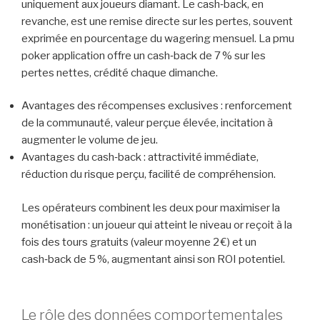
uniquement aux joueurs diamant. Le cash‑back, en
revanche, est une remise directe sur les pertes, souvent
exprimée en pourcentage du wagering mensuel. La pmu
poker application offre un cash‑back de 7 % sur les
pertes nettes, crédité chaque dimanche.
Avantages des récompenses exclusives : renforcement
de la communauté, valeur perçue élevée, incitation à
augmenter le volume de jeu.
Avantages du cash‑back : attractivité immédiate,
réduction du risque perçu, facilité de compréhension.
Les opérateurs combinent les deux pour maximiser la
monétisation : un joueur qui atteint le niveau or reçoit à la
fois des tours gratuits (valeur moyenne 2 €) et un
cash‑back de 5 %, augmentant ainsi son ROI potentiel.
Le rôle des données comportementales