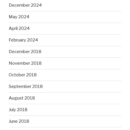
December 2024
May 2024
April 2024
February 2024
December 2018
November 2018
October 2018
September 2018
August 2018
July 2018
June 2018