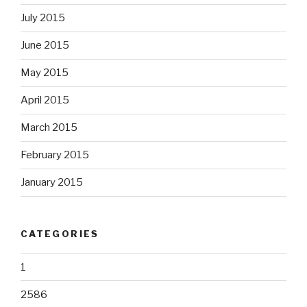
July 2015
June 2015
May 2015
April 2015
March 2015
February 2015
January 2015
CATEGORIES
1
2586