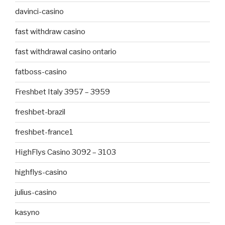
davinci-casino
fast withdraw casino
fast withdrawal casino ontario
fatboss-casino
Freshbet Italy 3957 – 3959
freshbet-brazil
freshbet-france1
HighFlys Casino 3092 – 3103
highflys-casino
julius-casino
kasyno