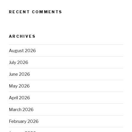
RECENT COMMENTS
ARCHIVES
August 2026
July 2026
June 2026
May 2026
April 2026
March 2026
February 2026