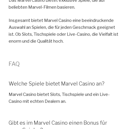
Das Marvel Casino bietet exklusive Spiele, die auf
beliebten Marvel-Filmen basieren.
Insgesamt bietet Marvel Casino eine beeindruckende
Auswahl an Spielen, die für jeden Geschmack geeignet
ist. Ob Slots, Tischspiele oder Live-Casino, die Vielfalt ist
enorm und die Qualität hoch.
FAQ
Welche Spiele bietet Marvel Casino an?
Marvel Casino bietet Slots, Tischspiele und ein Live-
Casino mit echten Dealern an.
Gibt es im Marvel Casino einen Bonus für