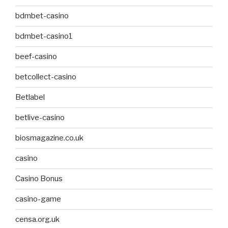
bdmbet-casino
bdmbet-casino1
beef-casino
betcollect-casino
Betlabel
betlive-casino
biosmagazine.co.uk
casino
Casino Bonus
casino-game
censa.org.uk