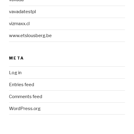
vavadatestpl
vizmaxx.cl
www.etslousberg.be
META
Log in
Entries feed
Comments feed
WordPress.org