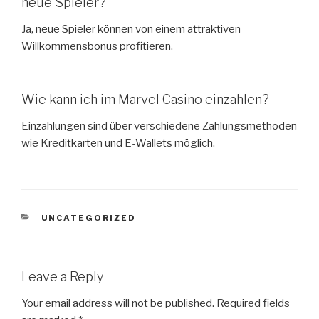
neue Spieler?
Ja, neue Spieler können von einem attraktiven
Willkommensbonus profitieren.
Wie kann ich im Marvel Casino einzahlen?
Einzahlungen sind über verschiedene Zahlungsmethoden
wie Kreditkarten und E-Wallets möglich.
CATEGORIES
UNCATEGORIZED
Leave a Reply
Your email address will not be published.
Required fields