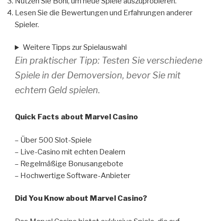
Nutzen Sie Boni, um neue Spiele auszuprobieren.
Lesen Sie die Bewertungen und Erfahrungen anderer
Spieler.
Weitere Tipps zur Spielauswahl
Ein praktischer Tipp: Testen Sie verschiedene
Spiele in der Demoversion, bevor Sie mit
echtem Geld spielen.
Quick Facts about Marvel Casino
– Über 500 Slot-Spiele
– Live-Casino mit echten Dealern
– Regelmäßige Bonusangebote
– Hochwertige Software-Anbieter
Did You Know about Marvel Casino?