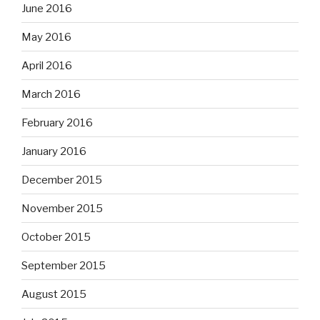
June 2016
May 2016
April 2016
March 2016
February 2016
January 2016
December 2015
November 2015
October 2015
September 2015
August 2015