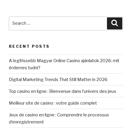
Search
Searc
for:
RECENT POSTS
A legfrissebb Magyar Online Casino ajánlatok 2026: mit
érdemes tudni?
Digital Marketing Trends That Still Matter in 2026
Top casino en ligne : Bienvenue dans l’univers des jeux
Meilleur site de casino : votre guide complet
Jeux de casino en ligne : Comprendre le processus
d’enregistrement