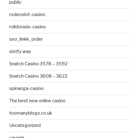
public
rodeoslot-casino
rolldorado-casino
seo_linkk_order
slotty way
Snatch Casino 3578 – 3592
Snatch Casino 3608 – 3622
spinanga-casino
The best new online casino
toomanyblogs.co.uk
Uncategorized
vavada