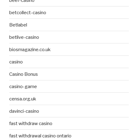
beef-casino
betcollect-casino
Betlabel
betlive-casino
biosmagazine.co.uk
casino
Casino Bonus
casino-game
censa.org.uk
davinci-casino
fast withdraw casino
fast withdrawal casino ontario