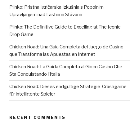
Plinko: Pristna Igričarska Izkušnja s Popolnim
Upravljanjem nad Lastnimi Stávami
Plinko: The Definitive Guide to Excelling at The Iconic
Drop Game
Chicken Road: Una Guía Completa del Juego de Casino
que Transforma las Apuestas en Internet
Chicken Road: La Guida Completa al Gioco Casino Che
Sta Conquistando l’Italia
Chicken Road: Dieses endgültige Strategie-Crashgame
für intelligente Spieler
RECENT COMMENTS