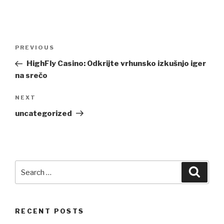
Post
PREVIOUS
Previous
navigation
Post
HighFly Casino: Odkrijte vrhunsko izkušnjo iger
na srečo
NEXT
Next
Post
uncategorized
Search
Searc
for:
RECENT POSTS