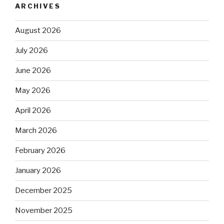
ARCHIVES
August 2026
July 2026
June 2026
May 2026
April 2026
March 2026
February 2026
January 2026
December 2025
November 2025