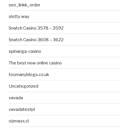
seo_linkk_order
slotty way
Snatch Casino 3578 – 3592
Snatch Casino 3608 – 3622
spinanga-casino
The best new online casino
toomanyblogs.co.uk
Uncategorized
vavada
vavadatestpl
vizmaxx.cl