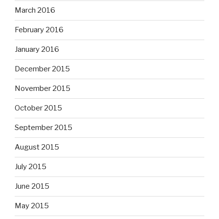
March 2016
February 2016
January 2016
December 2015
November 2015
October 2015
September 2015
August 2015
July 2015
June 2015
May 2015