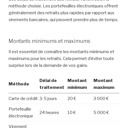
méthode choisie. Les portefeuilles électroniques offrent
généralement des retraits plus rapides par rapport aux
virements bancaires, qui peuvent prendre plus de temps.
Montants minimums et maximums
Il est essentiel de connaître les montants minimums et
maximums pour les retraits. Cela permet d’éviter toute
surprise lors de la demande de vos gains.
Délai de
Montant
Montant
Méthode
traitement
minimum
maximum
Carte de crédit
3-5 jours
20 €
3 000 €
Portefeuille
24 heures
10 €
5 000 €
électronique
Virement