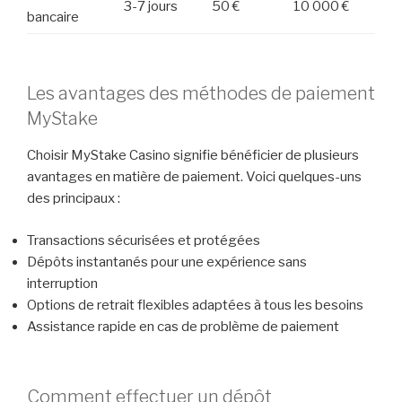
3-7 jours
50 €
10 000 €
bancaire
Les avantages des méthodes de paiement
MyStake
Choisir MyStake Casino signifie bénéficier de plusieurs
avantages en matière de paiement. Voici quelques-uns
des principaux :
Transactions sécurisées et protégées
Dépôts instantanés pour une expérience sans
interruption
Options de retrait flexibles adaptées à tous les besoins
Assistance rapide en cas de problème de paiement
Comment effectuer un dépôt