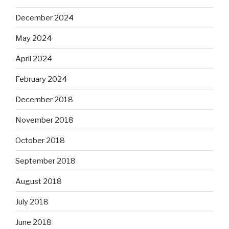
December 2024
May 2024
April 2024
February 2024
December 2018
November 2018
October 2018
September 2018
August 2018
July 2018
June 2018