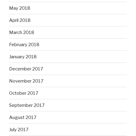
May 2018
April 2018
March 2018
February 2018
January 2018
December 2017
November 2017
October 2017
September 2017
August 2017
July 2017