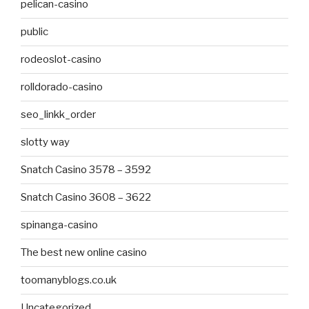
pelican-casino
public
rodeoslot-casino
rolldorado-casino
seo_linkk_order
slotty way
Snatch Casino 3578 – 3592
Snatch Casino 3608 – 3622
spinanga-casino
The best new online casino
toomanyblogs.co.uk
Uncategorized