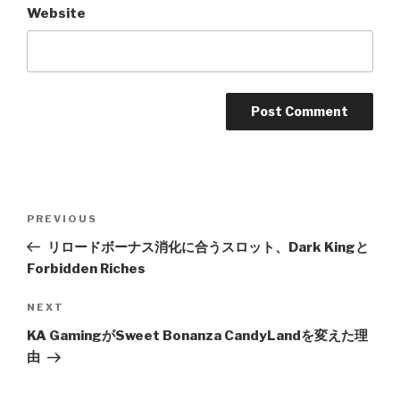
Website
Post
PREVIOUS
Previous
navigation
Post
リロードボーナス消化に合うスロット、Dark Kingと
Forbidden Riches
NEXT
Next
Post
KA GamingがSweet Bonanza CandyLandを変えた理
由