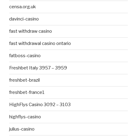
censa.org.uk
davinci-casino
fast withdraw casino
fast withdrawal casino ontario
fatboss-casino
Freshbet Italy 3957 – 3959
freshbet-brazil
freshbet-france1
HighFlys Casino 3092 – 3103
highflys-casino
julius-casino