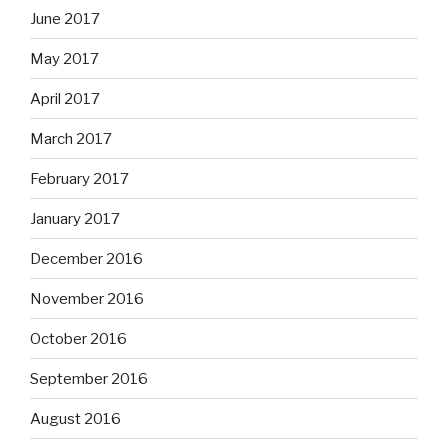
June 2017
May 2017
April 2017
March 2017
February 2017
January 2017
December 2016
November 2016
October 2016
September 2016
August 2016