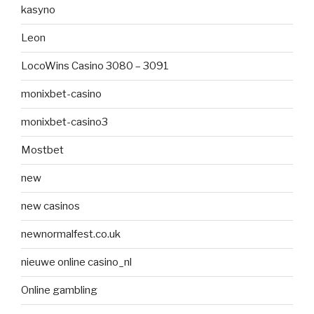
kasyno
Leon
LocoWins Casino 3080 – 3091
monixbet-casino
monixbet-casino3
Mostbet
new
new casinos
newnormalfest.co.uk
nieuwe online casino_nl
Online gambling