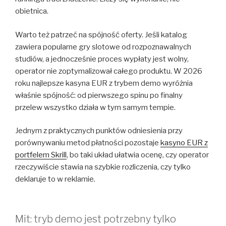
obietnica.
Warto też patrzeć na spójność oferty. Jeśli katalog
zawiera popularne gry slotowe od rozpoznawalnych
studiów, a jednocześnie proces wypłaty jest wolny,
operator nie zoptymalizował całego produktu. W 2026
roku najlepsze kasyna EUR z trybem demo wyróżnia
właśnie spójność: od pierwszego spinu po finalny
przelew wszystko działa w tym samym tempie.
Jednym z praktycznych punktów odniesienia przy
porównywaniu metod płatności pozostaje
kasyno EUR z
portfelem Skrill
, bo taki układ ułatwia ocenę, czy operator
rzeczywiście stawia na szybkie rozliczenia, czy tylko
deklaruje to w reklamie.
Mit: tryb demo jest potrzebny tylko