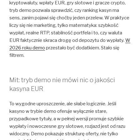
kryptowaluty, wpłaty EUR, gry slotowe i gracze crypto,
tryb demo pozwala sprawdzić, czy ranking kasyn ma
sens, zanim pojawi się choćby jeden przelew. W praktyce
liczy się nie marketing, tylko matematyka: szybkość
wypłat, realne RTP, stabilność portfela i to, czy waluta
EUR faktycznie skraca drogę od depozytu do wypłaty.
W
2026 roku demo
przestało być dodatkiem. Stało się
filtrem.
Mit: tryb demo nie mówi nic o jakości
kasyna EUR
To wygodne uproszczenie, ale słabe logicznie. Jeśli
kasyno w trybie demo oferuje wyłącznie stare,
przypadkowe tytuły, a w pełnej wersji promuje szybkie
wypłaty i nowoczesne gry slotowe, rozjazd jest od razu
widoczny. Demo pokazuje strukturę oferty, nie tylko