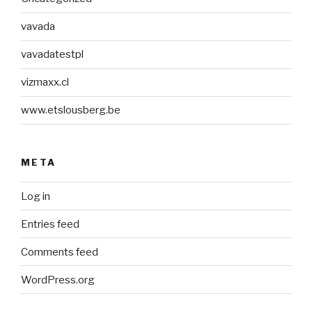
vavada
vavadatestpl
vizmaxx.cl
www.etslousberg.be
META
Log in
Entries feed
Comments feed
WordPress.org