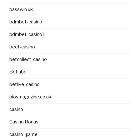
basswin uk
bdmbet-casino
bdmbet-casino1
beef-casino
betcollect-casino
Betlabel
betlive-casino
biosmagazine.co.uk
casino
Casino Bonus
casino-game