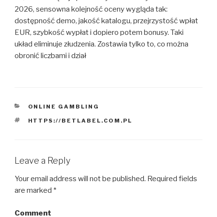
2026, sensowna kolejność oceny wygląda tak:
dostępność demo, jakość katalogu, przejrzystość wpłat
EUR, szybkość wypłat i dopiero potem bonusy. Taki
układ eliminuje złudzenia. Zostawia tylko to, co można
obronić liczbami i dział
CATEGORIES
ONLINE GAMBLING
TAGS
HTTPS://BETLABEL.COM.PL
Leave a Reply
Your email address will not be published.
Required fields
are marked
*
Comment