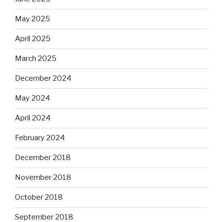
May 2025
April 2025
March 2025
December 2024
May 2024
April 2024
February 2024
December 2018
November 2018
October 2018
September 2018