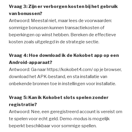
Vraag 3: Zijn er verborgen kosten bij het gebruik
van bonussen?
Antwoord: Meestal niet, maar lees de voorwaarden:
sommige bonussen kunnen transactiekosten of
beperkingen op winst hebben. Bereken de effectieve
kosten zoals uitgelegd in de strategie sectie.
Vraag 4: Hoe download ik de Kokobet app op een
Android-apparaat?
Antwoord: Ga naar https://kokobet4.com/ op je browser,
download het APK-bestand, en sta installatie van
onbekende bronnen toe in instellingen voor installatie.
Vraag 5: Kan ik Kokobet slots spelen zonder
registratie?
Antwoord: Nee, een geregistreerd account is vereist om
te spelen voor echt geld. Demo-modus is mogelijk
beperkt beschikbaar voor sommige spellen.