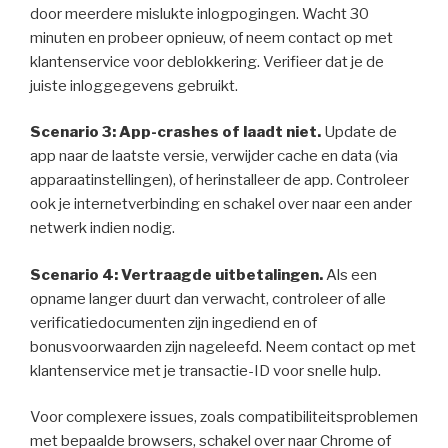
door meerdere mislukte inlogpogingen. Wacht 30
minuten en probeer opnieuw, of neem contact op met
klantenservice voor deblokkering. Verifieer dat je de
juiste inloggegevens gebruikt.
Scenario 3: App-crashes of laadt niet.
Update de
app naar de laatste versie, verwijder cache en data (via
apparaatinstellingen), of herinstalleer de app. Controleer
ook je internetverbinding en schakel over naar een ander
netwerk indien nodig.
Scenario 4: Vertraagde uitbetalingen.
Als een
opname langer duurt dan verwacht, controleer of alle
verificatiedocumenten zijn ingediend en of
bonusvoorwaarden zijn nageleefd. Neem contact op met
klantenservice met je transactie-ID voor snelle hulp.
Voor complexere issues, zoals compatibiliteitsproblemen
met bepaalde browsers, schakel over naar Chrome of