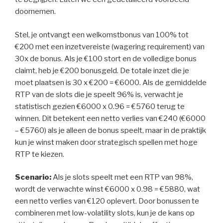
doornemen.
Stel, je ontvangt een welkomstbonus van 100% tot
€200 met een inzetvereiste (wagering requirement) van
30x de bonus. Als je €100 stort en de volledige bonus
claimt, heb je €200 bonusgeld. De totale inzet die je
moet plaatsen is 30 x €200 = €6000. Als de gemiddelde
RTP van de slots die je speelt 96% is, verwacht je
statistisch gezien €6000 x 0.96 = €5760 terug te
winnen. Dit betekent een netto verlies van €240 (€6000
– €5760) als je alleen de bonus speelt, maar in de praktijk
kun je winst maken door strategisch spellen met hoge
RTP te kiezen.
Scenario:
Als je slots speelt met een RTP van 98%,
wordt de verwachte winst €6000 x 0.98 = €5880, wat
een netto verlies van €120 oplevert. Door bonussen te
combineren met low-volatility slots, kun je de kans op