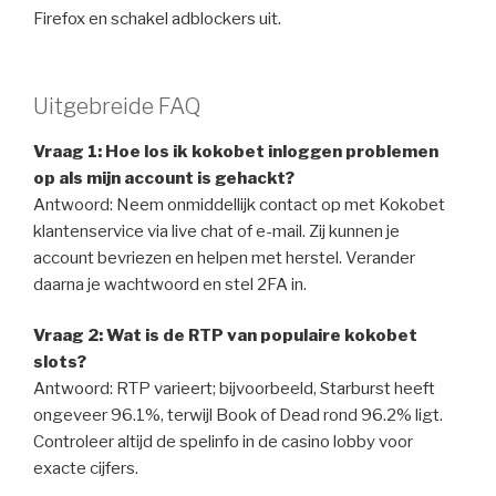
Firefox en schakel adblockers uit.
Uitgebreide FAQ
Vraag 1: Hoe los ik kokobet inloggen problemen
op als mijn account is gehackt?
Antwoord: Neem onmiddellijk contact op met Kokobet
klantenservice via live chat of e-mail. Zij kunnen je
account bevriezen en helpen met herstel. Verander
daarna je wachtwoord en stel 2FA in.
Vraag 2: Wat is de RTP van populaire kokobet
slots?
Antwoord: RTP varieert; bijvoorbeeld, Starburst heeft
ongeveer 96.1%, terwijl Book of Dead rond 96.2% ligt.
Controleer altijd de spelinfo in de casino lobby voor
exacte cijfers.