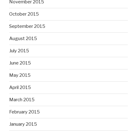
November 2015
October 2015
September 2015
August 2015
July 2015
June 2015
May 2015
April 2015
March 2015
February 2015
January 2015