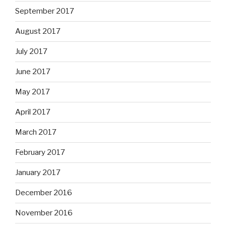
September 2017
August 2017
July 2017
June 2017
May 2017
April 2017
March 2017
February 2017
January 2017
December 2016
November 2016