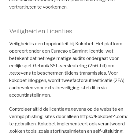
vertragingen te voorkomen.
Veiligheid en Licenties
Veiligheid is een topprioriteit bij Kokobet. Het platform
opereert onder een Curacao eGaming licentie, wat
betekent dat het regelmatige audits ondergaat voor
eerlijk spel. Gebruik SSL-versleuteling (256-bit) om
gegevens te beschermen tijdens transmissies. Voor
kokobet inloggen, wordt tweefactorauthenticatie (2FA)
aanbevolen voor extra beveiliging; stel dit in via
accountinstellingen.
Controleer altijd de licentiegegevens op de website en
vermijd phishing-sites door alleen https://kokobet4.com/
te gebruiken. Kokobet implementeert ook verantwoord
gokken tools, zoals stortingslimieten en self-uitsluiting,