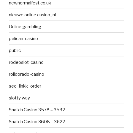
newnormalfest.co.uk
nieuwe online casino_nl
Online gambling
pelican-casino
public
rodeoslot-casino
rolldorado-casino
seo_linkk_order
slotty way
Snatch Casino 3578 – 3592
Snatch Casino 3608 – 3622