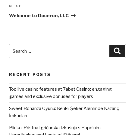
NEXT
Next
Post
Welcome to Duceron, LLC
Search
Searc
for:
RECENT POSTS
Top live casino features at 7abet Casino: engaging
games and exclusive bonuses for players
Sweet Bonanza Oyunu: Renkli Şeker Aleminde Kazanç
İmkanları
Plinko: Pristna Igričarska Izkušnja s Popolnim