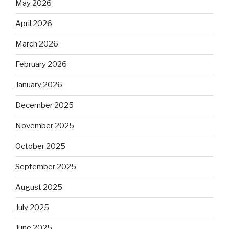
May 2026
April 2026
March 2026
February 2026
January 2026
December 2025
November 2025
October 2025
September 2025
August 2025
July 2025
June 2025