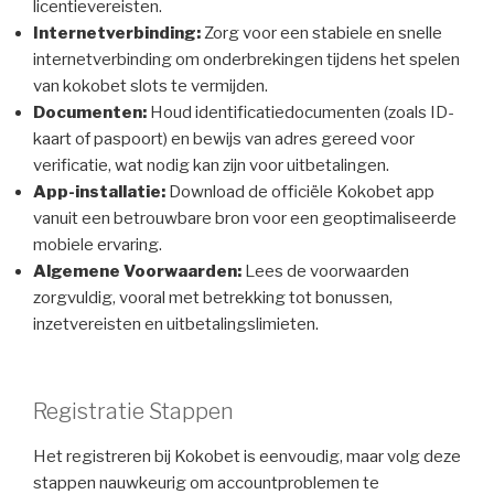
licentievereisten.
Internetverbinding:
Zorg voor een stabiele en snelle
internetverbinding om onderbrekingen tijdens het spelen
van kokobet slots te vermijden.
Documenten:
Houd identificatiedocumenten (zoals ID-
kaart of paspoort) en bewijs van adres gereed voor
verificatie, wat nodig kan zijn voor uitbetalingen.
App-installatie:
Download de officiële Kokobet app
vanuit een betrouwbare bron voor een geoptimaliseerde
mobiele ervaring.
Algemene Voorwaarden:
Lees de voorwaarden
zorgvuldig, vooral met betrekking tot bonussen,
inzetvereisten en uitbetalingslimieten.
Registratie Stappen
Het registreren bij Kokobet is eenvoudig, maar volg deze
stappen nauwkeurig om accountproblemen te