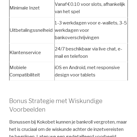
Vanaf €0.10 voor slots, afhankelijk
Minimale Inzet
van het spel
1-3 werkdagen voor e-wallets, 3-5
Uitbetalingssnelheid
werkdagen voor
bankoverschrijvingen
24/7 beschikbaar via live chat, e-
Klantenservice
mail en telefoon
Mobiele
iOS en Android, met responsive
Compatibiliteit
design voor tablets
Bonus Strategie met Wiskundige
Voorbeelden
Bonussen bij Kokobet kunnen je bankroll vergroten, maar
het is cruciaal om de wiskunde achter de inzetvereisten
te begrijpen. Laten we een gedetailleerd voorbeeld