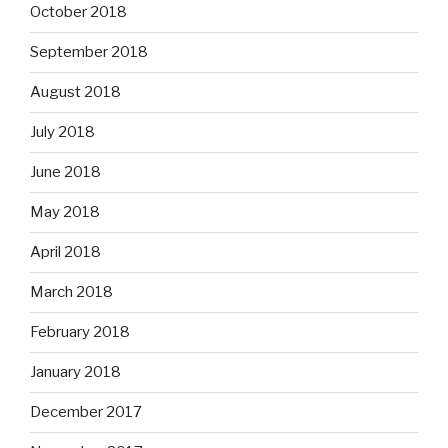
October 2018
September 2018
August 2018
July 2018
June 2018
May 2018
April 2018
March 2018
February 2018
January 2018
December 2017