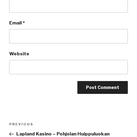
Email
*
Website
Post
PREVIOUS
Previous
navigation
Post
Lapland Kasino – Pohjolan Huippuluokan