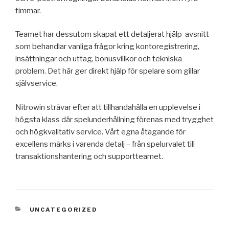
timmar.
Teamet har dessutom skapat ett detaljerat hjälp-avsnitt
som behandlar vanliga frågor kring kontoregistrering,
insättningar och uttag, bonusvillkor och tekniska
problem. Det här ger direkt hjälp för spelare som gillar
självservice.
Nitrowin strävar efter att tillhandahålla en upplevelse i
högsta klass där spelunderhållning förenas med trygghet
och högkvalitativ service. Vårt egna åtagande för
excellens märks i varenda detalj – från spelurvalet till
transaktionshantering och supportteamet.
CATEGORIES
UNCATEGORIZED