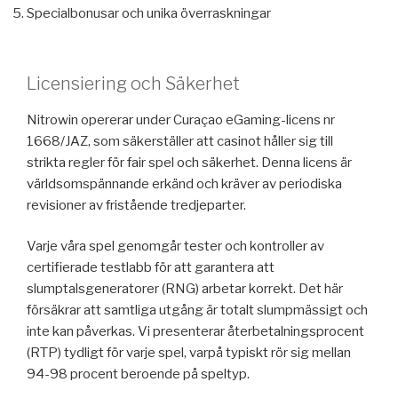
Specialbonusar och unika överraskningar
Licensiering och Säkerhet
Nitrowin opererar under Curaçao eGaming-licens nr
1668/JAZ, som säkerställer att casinot håller sig till
strikta regler för fair spel och säkerhet. Denna licens är
världsomspännande erkänd och kräver av periodiska
revisioner av fristående tredjeparter.
Varje våra spel genomgår tester och kontroller av
certifierade testlabb för att garantera att
slumptalsgeneratorer (RNG) arbetar korrekt. Det här
försäkrar att samtliga utgång är totalt slumpmässigt och
inte kan påverkas. Vi presenterar återbetalningsprocent
(RTP) tydligt för varje spel, varpå typiskt rör sig mellan
94-98 procent beroende på speltyp.