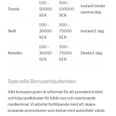
100 –
500 –
Instant/Under
Trustly
50000
100000
samma dag
SEK
SEK
100 –
500 –
Skrill
30000
75000
Instant/1 dag
SEK
SEK
100 –
500 –
Neteller
30000
75000
Direkt/1 dag
SEK
SEK
Speciella Bonuserbjudanden
Vårt bonusprogram är utformat för att premiera trohet
och höja spelkänslan för både nya och existerande
medlemmar. Vi arbetar fortlöpande med att skapa
lockande promotioner som bidrar med autentiskt värde.