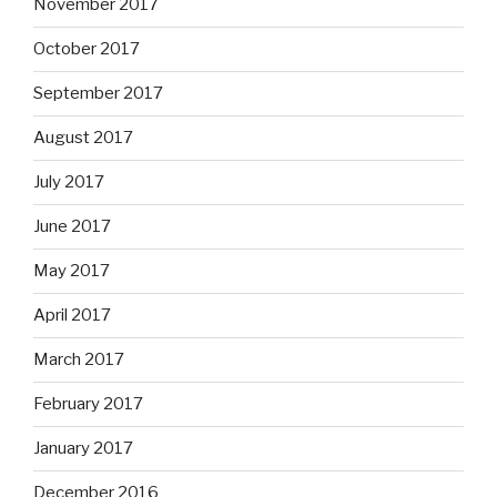
November 2017
October 2017
September 2017
August 2017
July 2017
June 2017
May 2017
April 2017
March 2017
February 2017
January 2017
December 2016