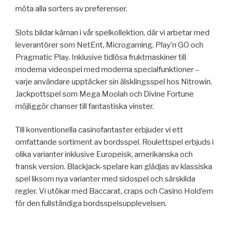
möta alla sorters av preferenser.
Slots bildar kärnan i vår spelkollektion, där vi arbetar med
leverantörer som NetEnt, Microgaming, Play’n GO och
Pragmatic Play. Inklusive tidlösa fruktmaskiner till
moderna videospel med moderna specialfunktioner –
varje användare upptäcker sin älsklingsspel hos Nitrowin.
Jackpottspel som Mega Moolah och Divine Fortune
möjliggör chanser till fantastiska vinster.
Till konventionella casinofantaster erbjuder vi ett
omfattande sortiment av bordsspel. Roulettspel erbjuds i
olika varianter inklusive Europeisk, amerikanska och
fransk version. Blackjack-spelare kan glädjas av klassiska
spel liksom nya varianter med sidospel och särskilda
regler. Vi utökar med Baccarat, craps och Casino Hold’em
för den fullständiga bordsspelsupplevelsen.