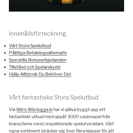
Innehållsförteckning
Vårt Stora Spelutbud
Pålitliga Betalningsalternativ
Speciella Bonuserbjudanden
Tillstånd och Spelarskydd
Hjälp Alltid när Du Behöver Det
Vårt fantastiska Stora Spelutbud
Via
Nitro Win logga in
har vi själva byggt upp ett
fantastiskt utbud med uppåt 3000 casinospel från
branschens mest respekterade spelutvecklare. Vårt
egna sortiment sträcker sig över flera klasser för att