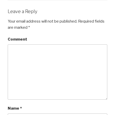
Leave a Reply
Your email address will not be published.
Required fields
are marked
*
Comment
Name
*