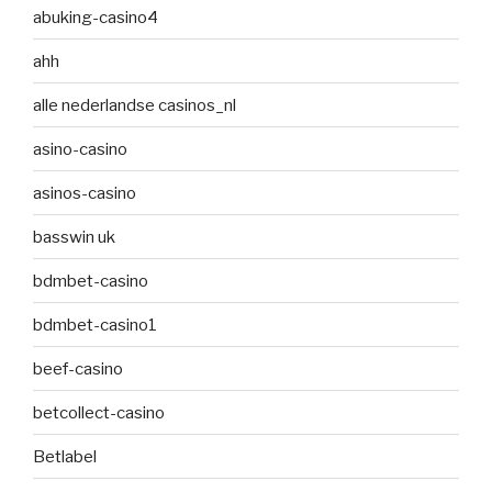
abuking-casino4
ahh
alle nederlandse casinos_nl
asino-casino
asinos-casino
basswin uk
bdmbet-casino
bdmbet-casino1
beef-casino
betcollect-casino
Betlabel