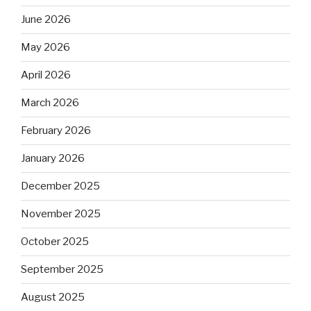
June 2026
May 2026
April 2026
March 2026
February 2026
January 2026
December 2025
November 2025
October 2025
September 2025
August 2025