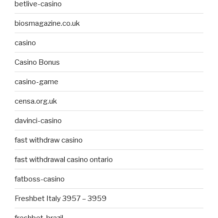
betlive-casino
biosmagazine.co.uk
casino
Casino Bonus
casino-game
censa.org.uk
davinci-casino
fast withdraw casino
fast withdrawal casino ontario
fatboss-casino
Freshbet Italy 3957 – 3959
freshbet-brazil