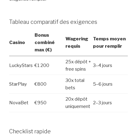
Tableau comparatif des exigences
Bonus
Wagering
Temps moyen
Casino
combiné
requis
pour remplir
max (€)
25x dépôt +
LuckyStars
€1 200
3–4 jours
free spins
30x total
StarPlay
€800
5–6 jours
bets
20x dépôt
NovaBet
€950
2–3 jours
uniquement
Checklist rapide