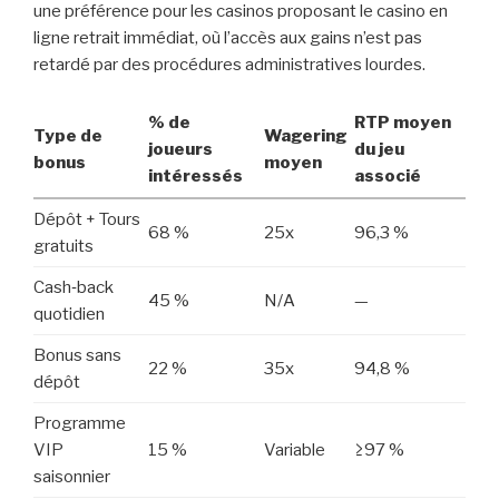
une préférence pour les casinos proposant le casino en
ligne retrait immédiat, où l’accès aux gains n’est pas
retardé par des procédures administratives lourdes.
% de
RTP moyen
Type de
Wagering
joueurs
du jeu
bonus
moyen
intéressés
associé
Dépôt + Tours
68 %
25x
96,3 %
gratuits
Cash‑back
45 %
N/A
—
quotidien
Bonus sans
22 %
35x
94,8 %
dépôt
Programme
VIP
15 %
Variable
≥97 %
saisonnier