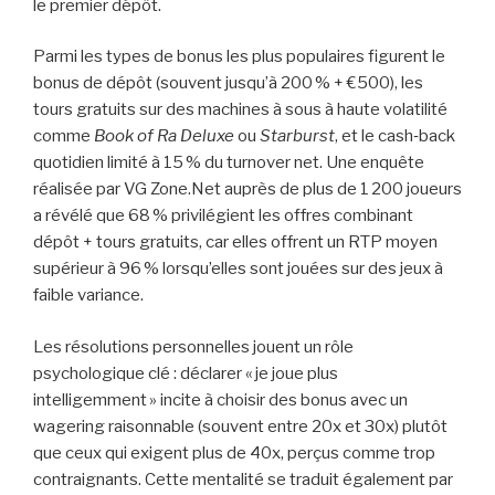
le premier dépôt.
Parmi les types de bonus les plus populaires figurent le
bonus de dépôt (souvent jusqu’à 200 % + €500), les
tours gratuits sur des machines à sous à haute volatilité
comme
Book of Ra Deluxe
ou
Starburst
, et le cash‑back
quotidien limité à 15 % du turnover net. Une enquête
réalisée par VG Zone.Net auprès de plus de 1 200 joueurs
a révélé que 68 % privilégient les offres combinant
dépôt + tours gratuits, car elles offrent un RTP moyen
supérieur à 96 % lorsqu’elles sont jouées sur des jeux à
faible variance.
Les résolutions personnelles jouent un rôle
psychologique clé : déclarer « je joue plus
intelligemment » incite à choisir des bonus avec un
wagering raisonnable (souvent entre 20x et 30x) plutôt
que ceux qui exigent plus de 40x, perçus comme trop
contraignants. Cette mentalité se traduit également par