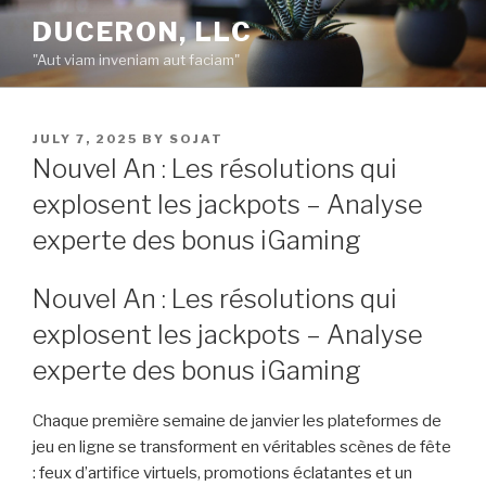
Skip
DUCERON, LLC
to
"Aut viam inveniam aut faciam"
content
POSTED
JULY 7, 2025
BY
SOJAT
ON
Nouvel An : Les résolutions qui
explosent les jackpots – Analyse
experte des bonus iGaming
Nouvel An : Les résolutions qui
explosent les jackpots – Analyse
experte des bonus iGaming
Chaque première semaine de janvier les plateformes de
jeu en ligne se transforment en véritables scènes de fête
: feux d’artifice virtuels, promotions éclatantes et un