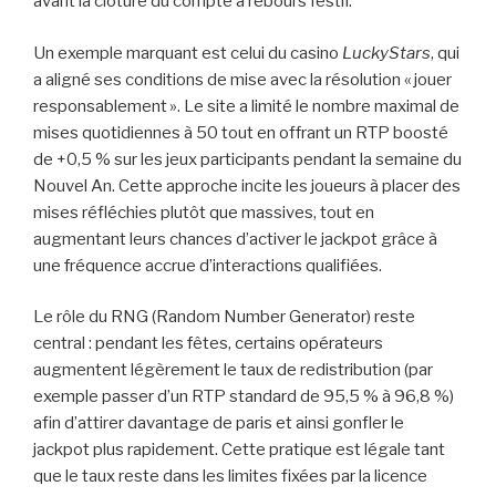
avant la clôture du compte à rebours festif.
Un exemple marquant est celui du casino
LuckyStars
, qui
a aligné ses conditions de mise avec la résolution « jouer
responsablement ». Le site a limité le nombre maximal de
mises quotidiennes à 50 tout en offrant un RTP boosté
de +0,5 % sur les jeux participants pendant la semaine du
Nouvel An. Cette approche incite les joueurs à placer des
mises réfléchies plutôt que massives, tout en
augmentant leurs chances d’activer le jackpot grâce à
une fréquence accrue d’interactions qualifiées.
Le rôle du RNG (Random Number Generator) reste
central : pendant les fêtes, certains opérateurs
augmentent légèrement le taux de redistribution (par
exemple passer d’un RTP standard de 95,5 % à 96,8 %)
afin d’attirer davantage de paris et ainsi gonfler le
jackpot plus rapidement. Cette pratique est légale tant
que le taux reste dans les limites fixées par la licence