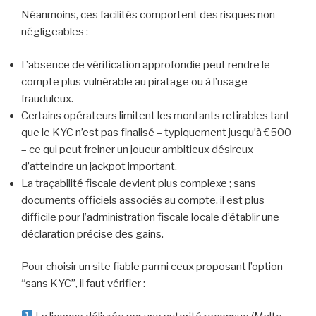
Néanmoins, ces facilités comportent des risques non
négligeables :
L’absence de vérification approfondie peut rendre le
compte plus vulnérable au piratage ou à l’usage
frauduleux.
Certains opérateurs limitent les montants retirables tant
que le KYC n’est pas finalisé – typiquement jusqu’à €500
– ce qui peut freiner un joueur ambitieux désireux
d’atteindre un jackpot important.
La traçabilité fiscale devient plus complexe ; sans
documents officiels associés au compte, il est plus
difficile pour l’administration fiscale locale d’établir une
déclaration précise des gains.
Pour choisir un site fiable parmi ceux proposant l’option
“sans KYC”, il faut vérifier :