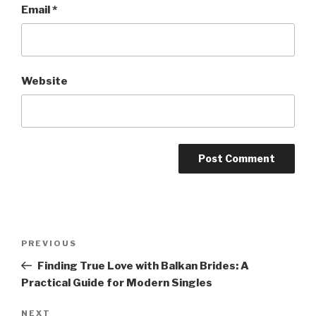
Email
*
Website
Post
PREVIOUS
Previous
navigation
Post
Finding True Love with Balkan Brides: A
Practical Guide for Modern Singles
NEXT
Next