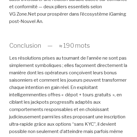
et conformité — deux piliers essentiels selon
VG Zone.Net pour prospérer dans l’écosystème iGaming
post‑Nouvel An.
Conclusion — ≈ 190 mots
Les résolutions prises au tournant de l’année ne sont pas
simplement symboliques ; elles façonnent directement la
manière dont les opérateurs conçoivent leurs bonus
saisonniers et comment les joueurs peuvent transformer
chaque intention en gain réel. En exploitant
intelligemmentles offres « dépot + tours gratuits », en
ciblant les jackpots progressifs adaptés aux
comportements responsables et en choisissant
judicieusement parmi les sites proposant une inscription
ultra‑rapide grâce aux options “sans KYC”, il devient
possible non seulement d’atteindre mais parfois même