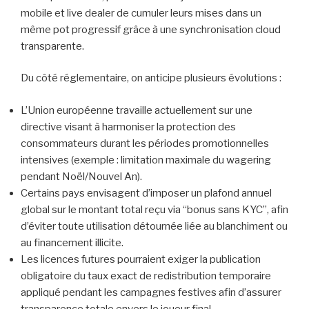
mobile et live dealer de cumuler leurs mises dans un
même pot progressif grâce à une synchronisation cloud
transparente.
Du côté réglementaire, on anticipe plusieurs évolutions :
L’Union européenne travaille actuellement sur une
directive visant à harmoniser la protection des
consommateurs durant les périodes promotionnelles
intensives (exemple : limitation maximale du wagering
pendant Noël/Nouvel An).
Certains pays envisagent d’imposer un plafond annuel
global sur le montant total reçu via “bonus sans KYC”, afin
d’éviter toute utilisation détournée liée au blanchiment ou
au financement illicite.
Les licences futures pourraient exiger la publication
obligatoire du taux exact de redistribution temporaire
appliqué pendant les campagnes festives afin d’assurer
transparence totale envers le joueur final.