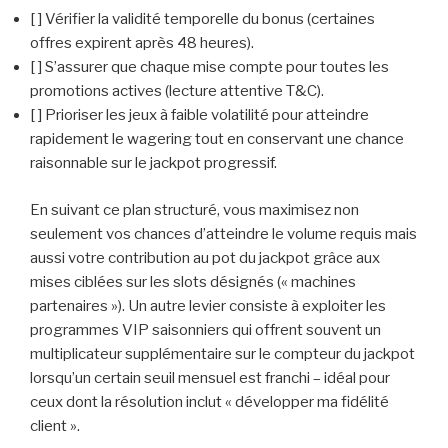
[ ] Vérifier la validité temporelle du bonus (certaines
offres expirent après 48 heures).
[ ] S’assurer que chaque mise compte pour toutes les
promotions actives (lecture attentive T&C).
[ ] Prioriser les jeux à faible volatilité pour atteindre
rapidement le wagering tout en conservant une chance
raisonnable sur le jackpot progressif.
En suivant ce plan structuré, vous maximisez non
seulement vos chances d’atteindre le volume requis mais
aussi votre contribution au pot du jackpot grâce aux
mises ciblées sur les slots désignés (« machines
partenaires »). Un autre levier consiste à exploiter les
programmes VIP saisonniers qui offrent souvent un
multiplicateur supplémentaire sur le compteur du jackpot
lorsqu’un certain seuil mensuel est franchi – idéal pour
ceux dont la résolution inclut « développer ma fidélité
client ».