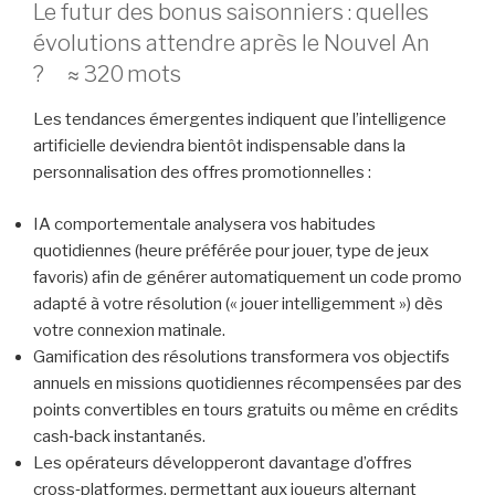
Le futur des bonus saisonniers : quelles
évolutions attendre après le Nouvel An
? ≈ 320 mots
Les tendances émergentes indiquent que l’intelligence
artificielle deviendra bientôt indispensable dans la
personnalisation des offres promotionnelles :
IA comportementale analysera vos habitudes
quotidiennes (heure préférée pour jouer, type de jeux
favoris) afin de générer automatiquement un code promo
adapté à votre résolution (« jouer intelligemment ») dès
votre connexion matinale.
Gamification des résolutions transformera vos objectifs
annuels en missions quotidiennes récompensées par des
points convertibles en tours gratuits ou même en crédits
cash‑back instantanés.
Les opérateurs développeront davantage d’offres
cross‑platformes, permettant aux joueurs alternant