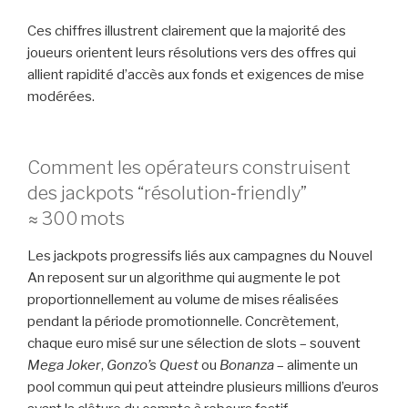
Ces chiffres illustrent clairement que la majorité des
joueurs orientent leurs résolutions vers des offres qui
allient rapidité d’accès aux fonds et exigences de mise
modérées.
Comment les opérateurs construisent
des jackpots “résolution‑friendly”
≈ 300 mots
Les jackpots progressifs liés aux campagnes du Nouvel
An reposent sur un algorithme qui augmente le pot
proportionnellement au volume de mises réalisées
pendant la période promotionnelle. Concrètement,
chaque euro misé sur une sélection de slots – souvent
Mega Joker
,
Gonzo’s Quest
ou
Bonanza
– alimente un
pool commun qui peut atteindre plusieurs millions d’euros