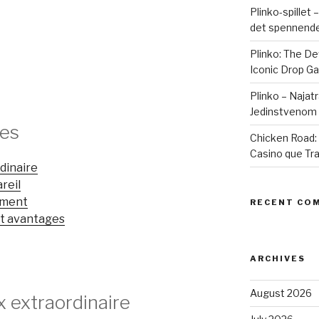
Plinko-spillet 
det spennende
Plinko: The Def
Iconic Drop G
Plinko – Najatr
Jedinstvenom
res
Chicken Road:
Casino que Tr
dinaire
reil
ement
RECENT CO
t avantages
ARCHIVES
August 2026
x extraordinaire