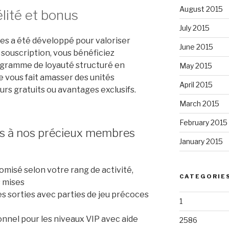
August 2015
lité et bonus
July 2015
s a été développé pour valoriser
June 2015
souscription, vous bénéficiez
gramme de loyauté structuré en
May 2015
e vous fait amasser des unités
April 2015
rs gratuits ou avantages exclusifs.
March 2015
February 2015
és à nos précieux membres
January 2015
isé selon votre rang de activité,
CATEGORIE
 mises
es sorties avec parties de jeu précoces
1
nel pour les niveaux VIP avec aide
2586