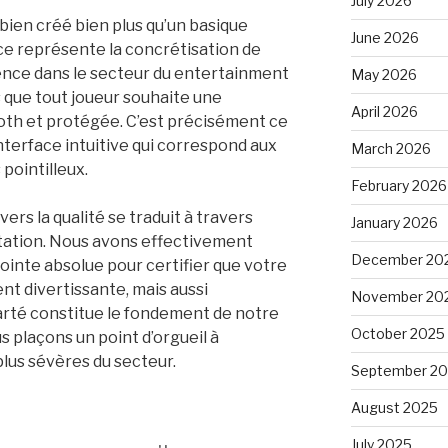
July 2026
 bien créé bien plus qu’un basique
June 2026
ace représente la concrétisation de
nce dans le secteur du entertainment
May 2026
que tout joueur souhaite une
April 2026
th et protégée. C’est précisément ce
nterface intuitive qui correspond aux
March 2026
pointilleux.
February 2026
s la qualité se traduit à travers
January 2026
tation. Nous avons effectivement
December 20
ointe absolue pour certifier que votre
t divertissante, mais aussi
November 20
arté constitue le fondement de notre
October 2025
 plaçons un point d’orgueil à
plus sévères du secteur.
September 2
August 2025
July 2025