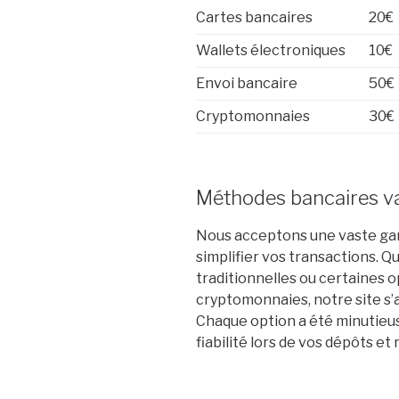
Cartes bancaires
20€
Wallets électroniques
10€
Envoi bancaire
50€
Cryptomonnaies
30€
Méthodes bancaires v
Nous acceptons une vaste ga
simplifier vos transactions. Q
traditionnelles ou certaines
cryptomonnaies, notre site s’
Chaque option a été minutieu
fiabilité lors de vos dépôts et 