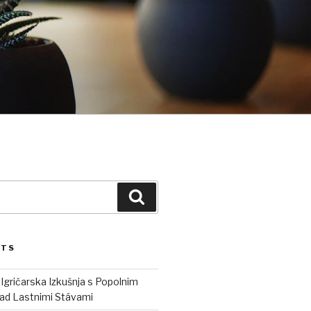
Search
STS
 Igričarska Izkušnja s Popolnim
nad Lastnimi Stávami