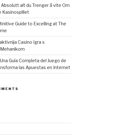
– Absolutt alt du Trenger å vite Om
 Kasinospillet
initive Guide to Excelling at The
ame
aktivnija Casino Igra s
 Mehanikom
 Una Guía Completa del Juego de
ansforma las Apuestas en Internet
MMENTS