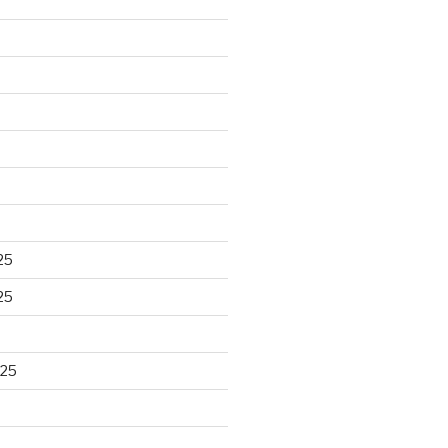
25
25
025