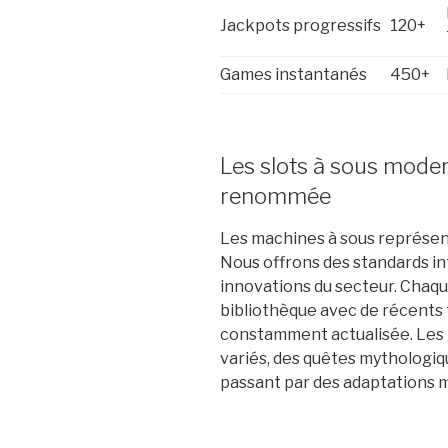
Jackpots progressifs
120+
Games instantanés
450+
Les slots à sous moder
renommée
Les machines à sous représent
Nous offrons des standards in
innovations du secteur. Chaqu
bibliothèque avec de récents
constamment actualisée. Les 
variés, des quêtes mythologiq
passant par des adaptations 