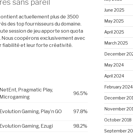
res sans pareil
June 2025
contient actuellement plus de 3500
May 2025
ès des top fournisseurs du domaine.
oute session de jeu apporte son quota
April 2025
s. Nous coopérons exclusivement avec
March 2025
fiabilité et leur forte créativité.
December 20
May 2024
April 2024
February 2024
NetEnt, Pragmatic Play,
96.5%
Microgaming
December 20
November 20
Evolution Gaming, Play’n GO
97.8%
October 2018
Evolution Gaming, Ezugi
98.2%
September 20