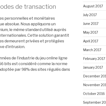
odes de transaction
August 2017
July 2017
es personnelles et monétaires
June 2017
lue absolue. Nous appliquons un
ium, le même standard utilisé auprès
May 2017
nternationales. Cette solution garantit
ges demeurent privées et protégées
April 2017
e d’intrusion.
March 2017
nnées de l’industrie du jeu online ligne
February 2017
256 bits est considéré comme la norme
January 2017
e, adoptée par 98% des sites régulés dans
December 20
November 20
October 2016
September 20