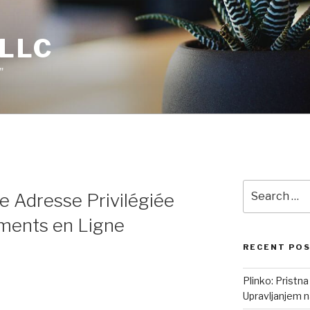
 LLC
"
Search
e Adresse Privilégiée
for:
ements en Ligne
RECENT PO
Plinko: Pristna
Upravljanjem 