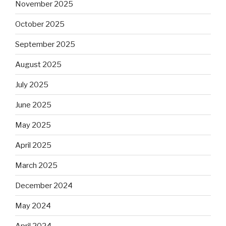
November 2025
October 2025
September 2025
August 2025
July 2025
June 2025
May 2025
April 2025
March 2025
December 2024
May 2024
April 2024