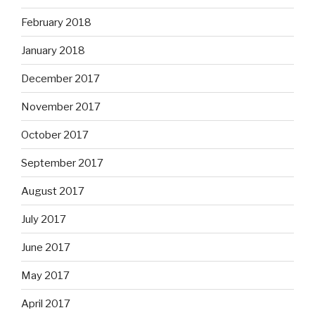
February 2018
January 2018
December 2017
November 2017
October 2017
September 2017
August 2017
July 2017
June 2017
May 2017
April 2017