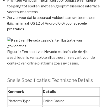
Profiteer van push-meldingen voor bonussen en snelle
toegang tot spellen, met een geoptimaliseerde interface
voor touchscreens.
Zorg ervoor dat je apparaat voldoet aan systeemeisen
(bijv. minimaal iOS 12 of Android 6.0) voor soepele
prestaties.
Figuur 1: Een kaart van Nevada casino’s, die de rijke
geschiedenis van gokken illustreert – relevant voor de
context van online platforms zoals nv casino.
Snelle Specificaties: Technische Details
Kenmerk
Details
Platform Type
Online Casino