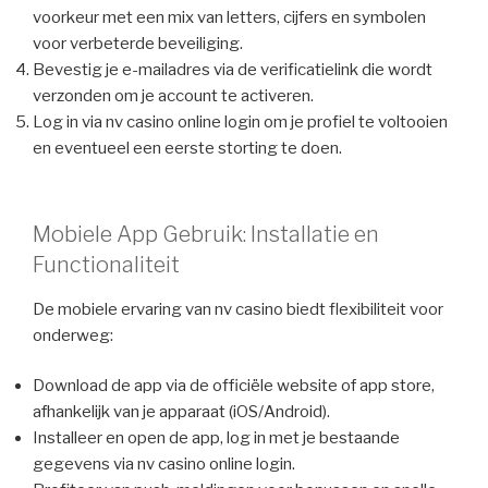
voorkeur met een mix van letters, cijfers en symbolen
voor verbeterde beveiliging.
Bevestig je e-mailadres via de verificatielink die wordt
verzonden om je account te activeren.
Log in via nv casino online login om je profiel te voltooien
en eventueel een eerste storting te doen.
Mobiele App Gebruik: Installatie en
Functionaliteit
De mobiele ervaring van nv casino biedt flexibiliteit voor
onderweg:
Download de app via de officiële website of app store,
afhankelijk van je apparaat (iOS/Android).
Installeer en open de app, log in met je bestaande
gegevens via nv casino online login.