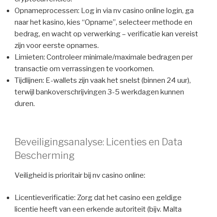
Opnameprocessen: Log in via nv casino online login, ga
naar het kasino, kies “Opname”, selecteer methode en
bedrag, en wacht op verwerking – verificatie kan vereist
zijn voor eerste opnames.
Limieten: Controleer minimale/maximale bedragen per
transactie om verrassingen te voorkomen.
Tijdlijnen: E-wallets zijn vaak het snelst (binnen 24 uur),
terwijl bankoverschrijvingen 3-5 werkdagen kunnen
duren.
Beveiligingsanalyse: Licenties en Data
Bescherming
Veiligheid is prioritair bij nv casino online:
Licentieverificatie: Zorg dat het casino een geldige
licentie heeft van een erkende autoriteit (bijv. Malta