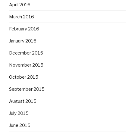
April 2016
March 2016
February 2016
January 2016
December 2015
November 2015
October 2015
September 2015
August 2015
July 2015
June 2015