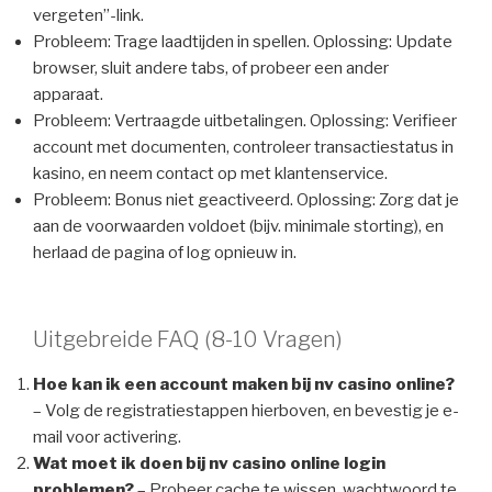
vergeten”-link.
Probleem: Trage laadtijden in spellen. Oplossing: Update
browser, sluit andere tabs, of probeer een ander
apparaat.
Probleem: Vertraagde uitbetalingen. Oplossing: Verifieer
account met documenten, controleer transactiestatus in
kasino, en neem contact op met klantenservice.
Probleem: Bonus niet geactiveerd. Oplossing: Zorg dat je
aan de voorwaarden voldoet (bijv. minimale storting), en
herlaad de pagina of log opnieuw in.
Uitgebreide FAQ (8-10 Vragen)
Hoe kan ik een account maken bij nv casino online?
– Volg de registratiestappen hierboven, en bevestig je e-
mail voor activering.
Wat moet ik doen bij nv casino online login
problemen?
– Probeer cache te wissen, wachtwoord te