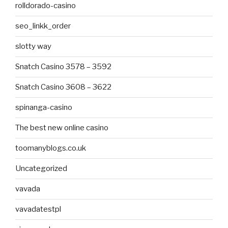
rolldorado-casino
seo_linkk_order
slotty way
Snatch Casino 3578 – 3592
Snatch Casino 3608 – 3622
spinanga-casino
The best new online casino
toomanyblogs.co.uk
Uncategorized
vavada
vavadatestpl