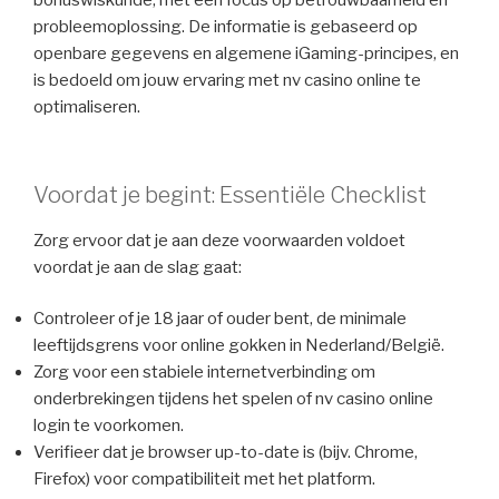
bonuswiskunde, met een focus op betrouwbaarheid en
probleemoplossing. De informatie is gebaseerd op
openbare gegevens en algemene iGaming-principes, en
is bedoeld om jouw ervaring met nv casino online te
optimaliseren.
Voordat je begint: Essentiële Checklist
Zorg ervoor dat je aan deze voorwaarden voldoet
voordat je aan de slag gaat:
Controleer of je 18 jaar of ouder bent, de minimale
leeftijdsgrens voor online gokken in Nederland/België.
Zorg voor een stabiele internetverbinding om
onderbrekingen tijdens het spelen of nv casino online
login te voorkomen.
Verifieer dat je browser up-to-date is (bijv. Chrome,
Firefox) voor compatibiliteit met het platform.